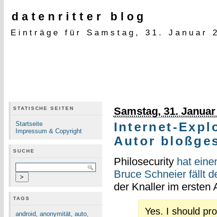
datenritter blog
Einträge für Samstag, 31. Januar 
Samstag, 31. Januar
STATISCHE SEITEN
Startseite
Internet-Expl
Impressum & Copyright
Autor bloßges
SUCHE
Philosecurity
hat eine
Bruce Schneier fällt d
der Knaller im ersten 
TAGS
Yes. I should pr
android
,
anonymität
,
auto
,