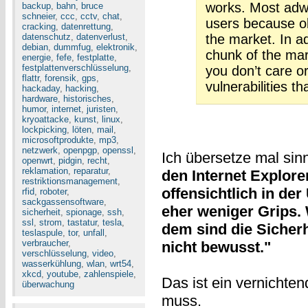
works. Most adwa
backup
,
bahn
,
bruce
schneier
,
ccc
,
cctv
,
chat
,
users because ob
cracking
,
datenrettung
,
datenschutz
,
datenverlust
,
the market. In ad
debian
,
dummfug
,
elektronik
,
chunk of the mark
energie
,
fefe
,
festplatte
,
festplattenverschlüsselung
,
you don’t care o
flattr
,
forensik
,
gps
,
vulnerabilities th
hackaday
,
hacking
,
hardware
,
historisches
,
humor
,
internet
,
juristen
,
kryoattacke
,
kunst
,
linux
,
lockpicking
,
löten
,
mail
,
microsoftprodukte
,
mp3
,
netzwerk
,
openpgp
,
openssl
,
Ich übersetze mal si
openwrt
,
pidgin
,
recht
,
reklamation
,
reparatur
,
den Internet Explore
restriktionsmanagement
,
offensichtlich in de
rfid
,
roboter
,
sackgassensoftware
,
eher weniger Grips. 
sicherheit
,
spionage
,
ssh
,
ssl
,
strom
,
tastatur
,
tesla
,
dem sind die Sicher
teslaspule
,
tor
,
unfall
,
verbraucher
,
nicht bewusst."
verschlüsselung
,
video
,
wasserkühlung
,
wlan
,
wrt54
,
xkcd
,
youtube
,
zahlenspiele
,
Das ist ein vernichte
überwachung
muss.