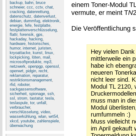
backup
,
bahn
,
bruce
einem Toner-Modul TL
schneier
,
ccc
,
cctv
,
chat
,
vermute, er meint T
N
2
cracking
,
datenrettung
,
datenschutz
,
datenverlust
,
debian
,
dummfug
,
elektronik
,
energie
,
fefe
,
festplatte
,
Die Veröffentlichung s
festplattenverschlüsselung
,
flattr
,
forensik
,
gps
,
hackaday
,
hacking
,
hardware
,
historisches
,
humor
,
internet
,
juristen
,
Hey vielen Dank 
kryoattacke
,
kunst
,
linux
,
lockpicking
,
löten
,
mail
,
mittlerweile ein
microsoftprodukte
,
mp3
,
habe ich ebengra
netzwerk
,
openpgp
,
openssl
,
openwrt
,
pidgin
,
recht
,
neueren Tonerka
reklamation
,
reparatur
,
nicht leer sind.
restriktionsmanagement
,
rfid
,
roboter
,
Modul TL 2120, w
sackgassensoftware
,
Druckermodellen
sicherheit
,
spionage
,
ssh
,
ssl
,
strom
,
tastatur
,
tesla
,
muss man in die
teslaspule
,
tor
,
unfall
,
Modul überlisten
verbraucher
,
verschlüsselung
,
video
,
rumfummeln :)
wasserkühlung
,
wlan
,
wrt54
,
Muss vielleicht 
xkcd
,
youtube
,
zahlenspiele
,
überwachung
im April gekauft
Tonermeldung ka