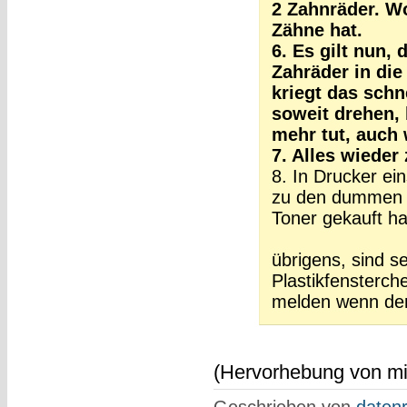
2 Zahnräder. W
Zähne hat.
6. Es gilt nun,
Zahräder in die
kriegt das schne
soweit drehen, 
mehr tut, auch 
7. Alles wiede
8. In Drucker ei
zu den dummen g
Toner gekauft ha
übrigens, sind s
Plastikfensterch
melden wenn der 
(Hervorhebung von mir
Geschrieben von
datenr