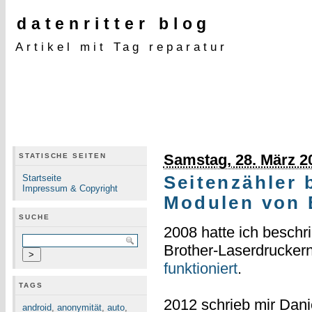
datenritter blog
Artikel mit Tag reparatur
Samstag, 28. März 2
STATISCHE SEITEN
Startseite
Seitenzähler 
Impressum & Copyright
Modulen von 
SUCHE
2008 hatte ich beschr
Brother-Laserdrucker
funktioniert
.
TAGS
2012 schrieb mir Dan
android
,
anonymität
,
auto
,