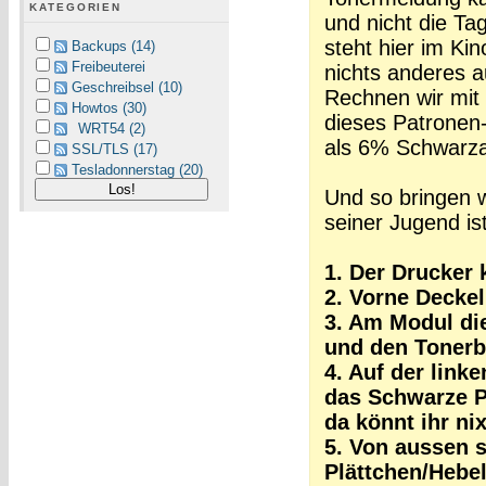
KATEGORIEN
und nicht die Ta
steht hier im Kin
Backups (14)
Freibeuterei
nichts anderes 
Geschreibsel (10)
Rechnen wir mit
Howtos (30)
dieses Patronen-
WRT54 (2)
als 6% Schwarzan
SSL/TLS (17)
Tesladonnerstag (20)
Und so bringen w
seiner Jugend ist
1. Der Drucker 
2. Vorne Deckel
3. Am Modul die
und den Tonerb
4. Auf der link
das Schwarze Pl
da könnt ihr ni
5. Von aussen 
Plättchen/Hebel