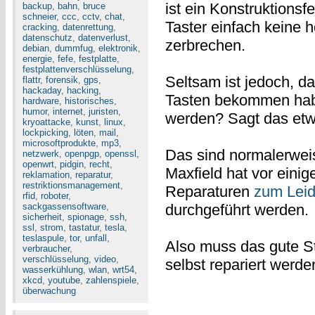
ist ein Konstruktionsf
backup
,
bahn
,
bruce
schneier
,
ccc
,
cctv
,
chat
,
Taster einfach keine 
cracking
,
datenrettung
,
datenschutz
,
datenverlust
,
zerbrechen.
debian
,
dummfug
,
elektronik
,
energie
,
fefe
,
festplatte
,
festplattenverschlüsselung
,
Seltsam ist jedoch, da
flattr
,
forensik
,
gps
,
hackaday
,
hacking
,
Tasten bekommen habe.
hardware
,
historisches
,
humor
,
internet
,
juristen
,
werden? Sagt das etwa
kryoattacke
,
kunst
,
linux
,
lockpicking
,
löten
,
mail
,
microsoftprodukte
,
mp3
,
Das sind normalerwe
netzwerk
,
openpgp
,
openssl
,
openwrt
,
pidgin
,
recht
,
Maxfield hat vor einig
reklamation
,
reparatur
,
restriktionsmanagement
,
Reparaturen
zum Leid
rfid
,
roboter
,
sackgassensoftware
,
durchgeführt werden.
sicherheit
,
spionage
,
ssh
,
ssl
,
strom
,
tastatur
,
tesla
,
teslaspule
,
tor
,
unfall
,
Also muss das gute St
verbraucher
,
verschlüsselung
,
video
,
selbst repariert werde
wasserkühlung
,
wlan
,
wrt54
,
xkcd
,
youtube
,
zahlenspiele
,
überwachung