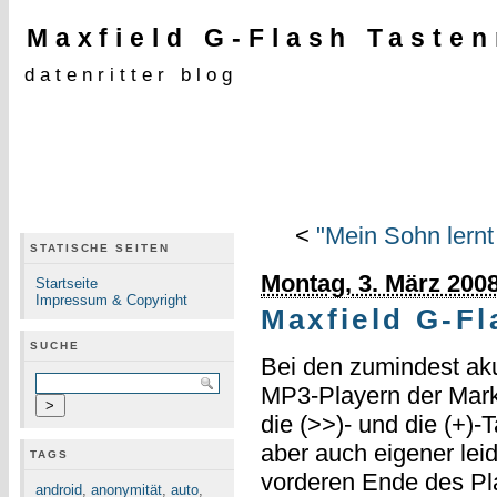
Maxfield G-Flash Tasten
datenritter blog
<
"Mein Sohn lernt
STATISCHE SEITEN
Montag, 3. März 200
Startseite
Impressum & Copyright
Maxfield G-Fl
SUCHE
Bei den zumindest ak
MP3-Playern der Mar
die (>>)- und die (+)-
aber auch eigener lei
TAGS
vorderen Ende des Pla
android
,
anonymität
,
auto
,