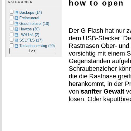
how to open
KATEGORIEN
Backups (14)
Freibeuterei
Geschreibsel (10)
Howtos (30)
Der G-Flash hat nur 
WRT54 (2)
dem USB-Stecker. Die 
SSL/TLS (17)
Rastnasen Ober- und 
Tesladonnerstag (20)
vorsichtig mit einem 
Gegenständen aufgehe
Schraubenzieher könnt
die die Rastnase grei
herankommt, in der Pr
von
sanfter Gewalt
vo
lösen. Oder kaputtbre