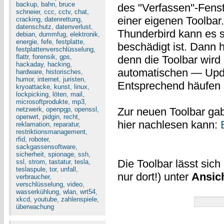
backup
,
bahn
,
bruce
des "Verfassen"-Fenst
schneier
,
ccc
,
cctv
,
chat
,
einer eigenen Toolbar
cracking
,
datenrettung
,
datenschutz
,
datenverlust
,
Thunderbird kann es se
debian
,
dummfug
,
elektronik
,
energie
,
fefe
,
festplatte
,
beschädigt ist. Dann
festplattenverschlüsselung
,
flattr
,
forensik
,
gps
,
denn die Toolbar wir
hackaday
,
hacking
,
automatischen — Upda
hardware
,
historisches
,
humor
,
internet
,
juristen
,
Entsprechend häufen s
kryoattacke
,
kunst
,
linux
,
lockpicking
,
löten
,
mail
,
microsoftprodukte
,
mp3
,
netzwerk
,
openpgp
,
openssl
,
Zur neuen Toolbar gab
openwrt
,
pidgin
,
recht
,
hier nachlesen kann:
reklamation
,
reparatur
,
restriktionsmanagement
,
rfid
,
roboter
,
sackgassensoftware
,
sicherheit
,
spionage
,
ssh
,
Die Toolbar lässt sic
ssl
,
strom
,
tastatur
,
tesla
,
teslaspule
,
tor
,
unfall
,
nur dort!) unter
Ansic
verbraucher
,
verschlüsselung
,
video
,
wasserkühlung
,
wlan
,
wrt54
,
xkcd
,
youtube
,
zahlenspiele
,
überwachung