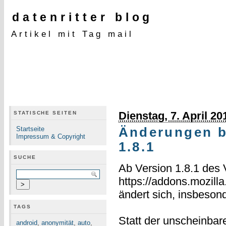
datenritter blog
Artikel mit Tag mail
Dienstag, 7. April 20
STATISCHE SEITEN
Startseite
Änderungen b
Impressum & Copyright
1.8.1
SUCHE
Ab Version 1.8.1 des
https://addons.mozilla
ändert sich, insbesond
TAGS
Statt der unscheinbar
android
,
anonymität
,
auto
,