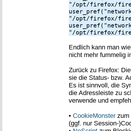
"/opt/firefox/fir
user_pref("networ
"/opt/firefox/fir
user_pref("networ
"/opt/firefox/fir
Endlich kann man wie
nicht mehr fummelig i
Zurück zu Firefox: Di
sie die Status- bzw. A
Es ist sinnvoll, die 
die Adressleiste zu sc
verwende und empfehl
•
CookieMonster
zum B
(ggf. nur Session-)Co
•
NoScript
zum Blockie