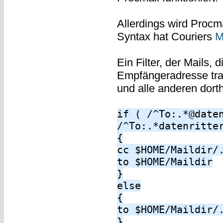
Allerdings wird Procm
Syntax hat Couriers
M
Ein Filter, der Mails, 
Empfängeradresse trag
und alle anderen dort
if ( /^To:.*@date
/^To:.*datenritte
{
cc $HOME/Maildir/
to $HOME/Maildir
}
else
{
to $HOME/Maildir/
}