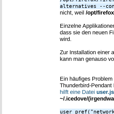
alternatives --co
nicht, weil
/opt/firefox
Einzelne Applikatione
dass sie den neuen Fi
wird.
Zur Installation einer
kann man genauso vo
Ein häufiges Problem
Thunderbird-Pendant I
hilft eine Datei
user.js
~/.icedove/(irgendwas
user_pref("networ