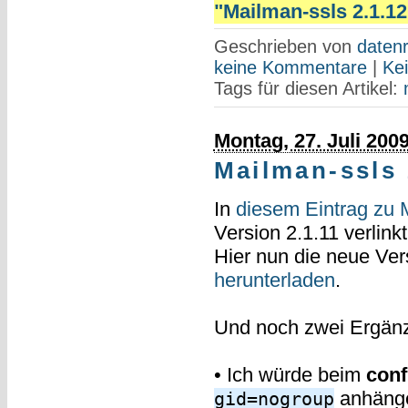
"Mailman-ssls 2.1.12 
Geschrieben von
datenr
keine Kommentare
|
Ke
Tags für diesen Artikel:
Montag, 27. Juli 200
Mailman-ssls
In
diesem Eintrag zu 
Version 2.1.11 verlinkt
Hier nun die neue Ver
herunterladen
.
Und noch zwei Ergän
• Ich würde beim
conf
anhänge
gid=nogroup