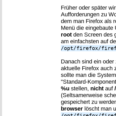
Früher oder später wir
Aufforderungen zu Wor
dem man Firefox als ro
Menü die eingebaute U
root
den Screen des g
am einfachsten auf d
/opt/firefox/fire
Danach sind ein oder
aktuelle Firefox auch
sollte man die System
"Standard-Komponent
%u
stellen,
nicht
auf
(Seltsamerweise schein
gespeichert zu werde
browser
löscht man u
/opt/firefox/fire