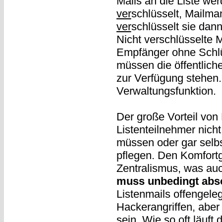
Mails an die Liste we
ver
schlüsselt, Mailma
ver
schlüsselt sie dan
Nicht verschlüsselte 
Empfänger ohne Schlü
müssen die öffentlic
zur Verfügung stehen.
Verwaltungsfunktion.
Der große Vorteil von 
Listenteilnehmer nich
müssen oder gar selbs
pflegen. Den Komfort
Zentralismus, was auc
muss unbedingt abso
Listenmails offengele
Hackerangriffen, aber 
sein. Wie so oft läuft