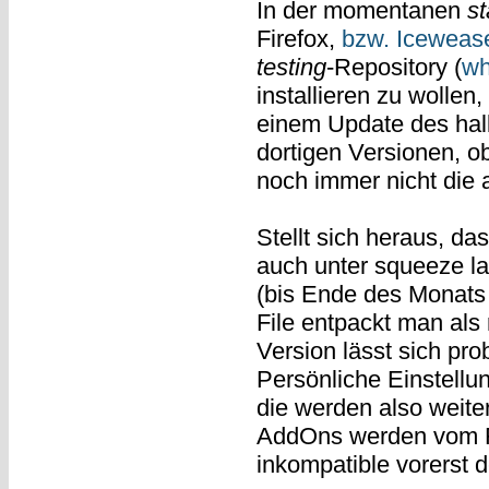
In der momentanen
st
Firefox,
bzw. Iceweas
testing
-Repository (
wh
installieren zu wollen
einem Update des hal
dortigen Versionen, ob
noch immer nicht die a
Stellt sich heraus, da
auch unter squeeze la
(bis Ende des Monats
File entpackt man als 
Version lässt sich pr
Persönliche Einstell
die werden also weite
AddOns werden vom Fir
inkompatible vorerst de