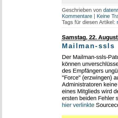
Geschrieben von
datenr
Kommentare
|
Keine Tr
Tags für diesen Artikel:
Samstag, 22. August
Mailman-ssls 
Der Mailman-ssls-Patc
können unverschlüsse
des Empfängers ungült
"Force" (erzwingen) 
Administratoren kein
eines Mitglieds wird d
ersten beiden Fehler 
hier verlinkte
Sourceco