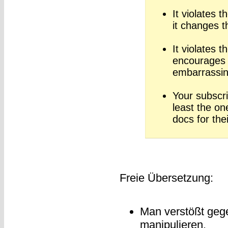
It violates t
it changes t
It violates t
encourages 
embarrassin
Your subscri
least the o
docs for thei
Freie Übersetzung:
Man verstößt gege
manipulieren.