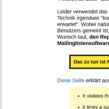
Leider verwendet das 
Technik irgendwie "kom
erwartet". Wobei natü
Benutzers gemeint ist,
Wunsch laut,
den Rep
Mailinglistensoftwa
Das zu tun ist 
Diese Seite
erklärt a
It violates 
It limits a 