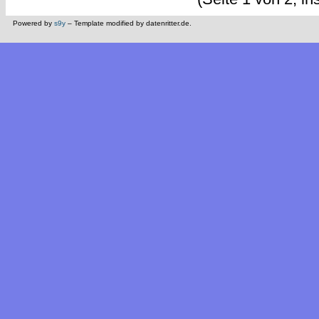
Powered by
s9y
– Template modified by datenritter.de.