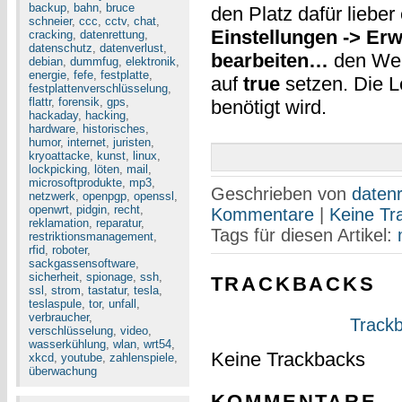
backup
,
bahn
,
bruce
den Platz dafür lieber
schneier
,
ccc
,
cctv
,
chat
,
Einstellungen -> Erw
cracking
,
datenrettung
,
datenschutz
,
datenverlust
,
bearbeiten…
den We
debian
,
dummfug
,
elektronik
,
energie
,
fefe
,
festplatte
,
auf
true
setzen. Die L
festplattenverschlüsselung
,
flattr
,
forensik
,
gps
,
benötigt wird.
hackaday
,
hacking
,
hardware
,
historisches
,
humor
,
internet
,
juristen
,
kryoattacke
,
kunst
,
linux
,
lockpicking
,
löten
,
mail
,
microsoftprodukte
,
mp3
,
Geschrieben von
datenr
netzwerk
,
openpgp
,
openssl
,
openwrt
,
pidgin
,
recht
,
Kommentare
|
Keine Tr
reklamation
,
reparatur
,
Tags für diesen Artikel:
restriktionsmanagement
,
rfid
,
roboter
,
sackgassensoftware
,
sicherheit
,
spionage
,
ssh
,
TRACKBACKS
ssl
,
strom
,
tastatur
,
tesla
,
teslaspule
,
tor
,
unfall
,
verbraucher
,
Trackb
verschlüsselung
,
video
,
wasserkühlung
,
wlan
,
wrt54
,
Keine Trackbacks
xkcd
,
youtube
,
zahlenspiele
,
überwachung
KOMMENTARE