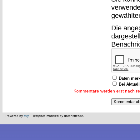
verwende
gewählte
Die ange
dargestel
Benachri
Daten mer
Bei Aktual
Kommentare werden erst nach reda
Powered by
s9y
– Template modified by datenritter.de.