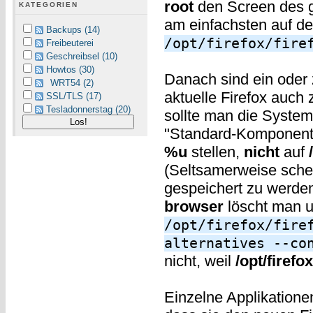
root
den Screen des g
KATEGORIEN
am einfachsten auf d
Backups (14)
/opt/firefox/fire
Freibeuterei
Geschreibsel (10)
Howtos (30)
Danach sind ein oder
WRT54 (2)
aktuelle Firefox auch
SSL/TLS (17)
Tesladonnerstag (20)
sollte man die System
"Standard-Komponent
%u
stellen,
nicht
auf
(Seltsamerweise schein
gespeichert zu werde
browser
löscht man u
/opt/firefox/fire
alternatives --co
nicht, weil
/opt/firefox
Einzelne Applikatione