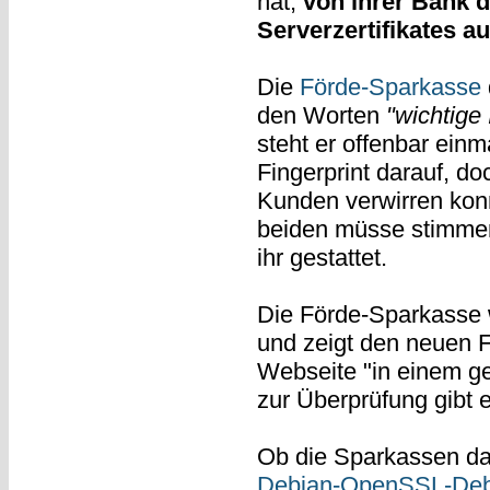
hat,
von ihrer Bank 
Serverzertifikates a
Die
Förde-Sparkasse
den Worten
"wichtige 
steht er offenbar einm
Fingerprint darauf, d
Kunden verwirren konn
beiden müsse stimmen,
ihr gestattet.
Die Förde-Sparkasse w
und zeigt den neuen F
Webseite "in einem g
zur Überprüfung gibt 
Ob die Sparkassen das
Debian-OpenSSL-Deb