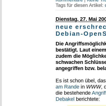
Tags für diesen Artikel:
Dienstag, 27. Mai 20
neue erschre
Debian-Open
Die Angriffsmöglichke
bestätigt. Laut einem
zudem die Möglichkei
schwachen Schlüssel
angegriffen bzw. be
Es ist schon übel, da
am Rande
in
WWW
, 
die bestehende
Angri
Debakel
berichtete: