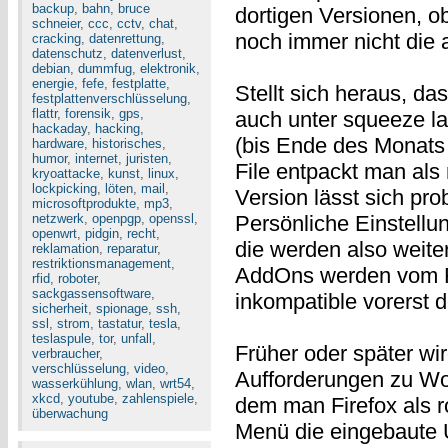
backup
,
bahn
,
bruce
dortigen Versionen, ob
schneier
,
ccc
,
cctv
,
chat
,
noch immer nicht die a
cracking
,
datenrettung
,
datenschutz
,
datenverlust
,
debian
,
dummfug
,
elektronik
,
energie
,
fefe
,
festplatte
,
Stellt sich heraus, da
festplattenverschlüsselung
,
flattr
,
forensik
,
gps
,
auch unter squeeze la
hackaday
,
hacking
,
(bis Ende des Monats
hardware
,
historisches
,
humor
,
internet
,
juristen
,
File entpackt man als 
kryoattacke
,
kunst
,
linux
,
lockpicking
,
löten
,
mail
,
Version lässt sich pr
microsoftprodukte
,
mp3
,
netzwerk
,
openpgp
,
openssl
,
Persönliche Einstell
openwrt
,
pidgin
,
recht
,
die werden also weite
reklamation
,
reparatur
,
restriktionsmanagement
,
AddOns werden vom Fir
rfid
,
roboter
,
sackgassensoftware
,
inkompatible vorerst de
sicherheit
,
spionage
,
ssh
,
ssl
,
strom
,
tastatur
,
tesla
,
teslaspule
,
tor
,
unfall
,
Früher oder später wir
verbraucher
,
verschlüsselung
,
video
,
Aufforderungen zu Wor
wasserkühlung
,
wlan
,
wrt54
,
xkcd
,
youtube
,
zahlenspiele
,
dem man Firefox als ro
überwachung
Menü die eingebaute U