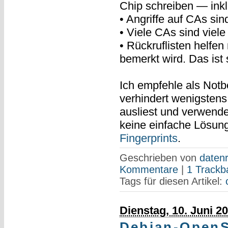
Chip schreiben — inklu
• Angriffe auf CAs si
• Viele CAs sind viele
• Rückruflisten helfe
bemerkt wird. Das ist
Ich empfehle als Notb
verhindert wenigstens,
ausliest und verwende
keine einfache Lösun
Fingerprints
.
Geschrieben von
datenr
Kommentare
|
1 Trackb
Tags für diesen Artikel:
Dienstag, 10. Juni 2
Debian-OpenS