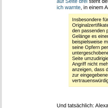
auf Seite drei
steht de
ich warnte
, in einem
Insbesondere fü
Originalzertifi
den passenden p
Gelänge es eine
beispielsweise 
seine Opfern pe
untergeschobene
Seite umzudirig
Angriff nicht me
anzeigen, dass d
zur eingegebene
vertrauenswürdi
Und tatsächlich: Alex