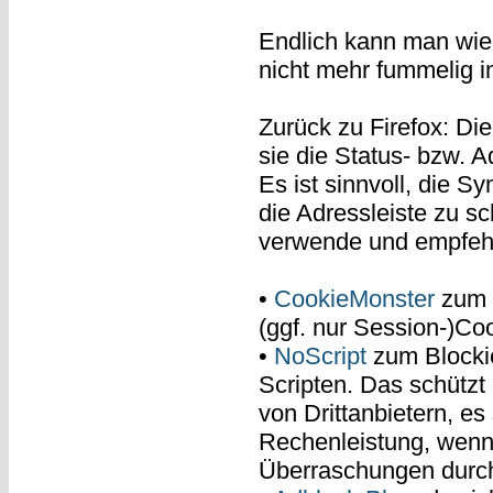
Endlich kann man wie
nicht mehr fummelig i
Zurück zu Firefox: Di
sie die Status- bzw. A
Es ist sinnvoll, die 
die Adressleiste zu sc
verwende und empfehl
•
CookieMonster
zum B
(ggf. nur Session-)Co
•
NoScript
zum Blockie
Scripten. Das schützt
von Drittanbietern, e
Rechenleistung, wenn 
Überraschungen durch