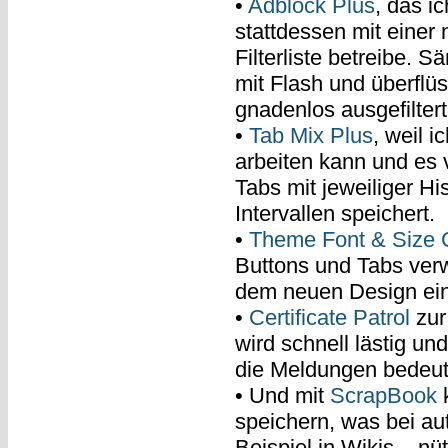
•
Adblock Plus
, das 
stattdessen mit einer
Filterliste betreibe. 
mit Flash und überflüs
gnadenlos ausgefiltert
•
Tab Mix Plus
, weil i
arbeiten kann und es 
Tabs mit jeweiliger Hi
Intervallen speichert.
•
Theme Font & Size 
Buttons und Tabs verw
dem neuen Design ein
•
Certificate Patrol
zur
wird schnell lästig un
die Meldungen bedeu
• Und mit
ScrapBook
k
speichern, was bei au
Beispiel in Wikis – nüt