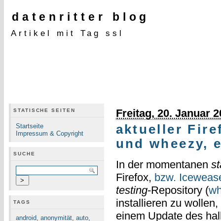
datenritter blog
Artikel mit Tag ssl
Freitag, 20. Januar 
STATISCHE SEITEN
Startseite
aktueller Fir
Impressum & Copyright
und wheezy, 
SUCHE
In der momentanen
st
Firefox,
bzw. Iceweas
testing
-Repository (
wh
installieren zu wollen
TAGS
einem Update des hal
android
,
anonymität
,
auto
,