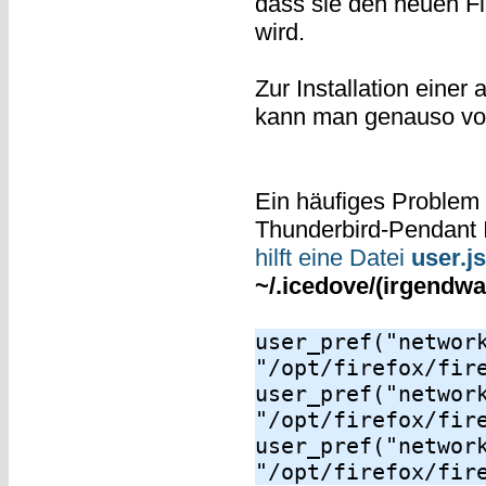
dass sie den neuen Fi
wird.
Zur Installation einer
kann man genauso vo
Ein häufiges Problem
Thunderbird-Pendant I
hilft eine Datei
user.js
~/.icedove/(irgendwas
user_pref("networ
"/opt/firefox/fir
user_pref("networ
"/opt/firefox/fir
user_pref("networ
"/opt/firefox/fir