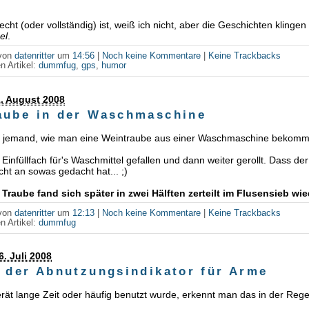
echt (oder vollständig) ist, weiß ich nicht, aber die Geschichten klingen 
el
.
 von
datenritter
um
14:56
|
Noch keine Kommentare
|
Keine Trackbacks
n Artikel:
dummfug
,
gps
,
humor
. August 2008
aube in der Waschmaschine
ig jemand, wie man eine Weintraube aus einer Waschmaschine bekomm
s Einfüllfach für's Waschmittel gefallen und dann weiter gerollt. Dass der
cht an sowas gedacht hat... ;)
 Traube fand sich später in zwei Hälften zerteilt im Flusensieb wie
 von
datenritter
um
12:13
|
Noch keine Kommentare
|
Keine Trackbacks
n Artikel:
dummfug
6. Juli 2008
- der Abnutzungsindikator für Arme
ät lange Zeit oder häufig benutzt wurde, erkennt man das in der Rege