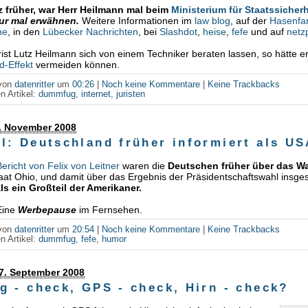
z früher, war Herr Heilmann mal beim
Ministerium für Staatssicherh
nur mal erwähnen.
Weitere Informationen im
law blog
, auf der
Hasenfa
ne
, in den
Lübecker Nachrichten
, bei
Slashdot
,
heise
,
fefe
und auf
netzp
rist Lutz Heilmann sich von einem Techniker beraten lassen, so hätte er 
d-Effekt
vermeiden können.
 von
datenritter
um
00:26
|
Noch keine Kommentare
|
Keine Trackbacks
n Artikel:
dummfug
,
internet
,
juristen
5. November 2008
l: Deutschland früher informiert als U
Bericht von Felix von Leitner
waren die
Deutschen früher über das W
at Ohio, und damit über das Ergebnis der Präsidentschaftswahl insge
als ein Großteil der Amerikaner.
Eine
Werbepause
im Fernsehen.
 von
datenritter
um
20:54
|
Noch keine Kommentare
|
Keine Trackbacks
n Artikel:
dummfug
,
fefe
,
humor
7. September 2008
g - check, GPS - check, Hirn - check?