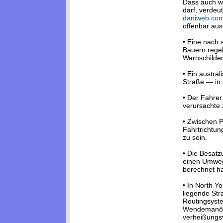
Dass auch we
darf, verdeut
daniweb.co
offenbar aus
• Eine nach 
Bauern rege
Warnschilder
• Ein austra
Straße — in e
• Der Fahrer
verursachte 
• Zwischen 
Fahrtrichtun
zu sein.
• Die Besat
einen Umweg
berechnet ha
• In North Yo
liegende Str
Routingsyste
Wendemanöve
verheißungs