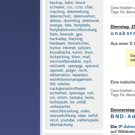
backup
,
bahn
,
bruce
schneier
,
ccc
,
cctv
,
chat
,
Geschrieben
cracking
,
datenrettung
,
Tags für diese
datenschutz
,
datenverlust
,
debian
,
dummfug
,
elektronik
,
energie
,
fefe
,
festplatte
,
Dienstag, 2
festplattenverschlüsselung
,
unabst
flattr
,
forensik
,
gps
,
hackaday
,
hacking
,
Aus einer E-
hardware
,
historisches
,
humor
,
internet
,
juristen
,
kryoattacke
,
kunst
,
linux
,
Ge
lockpicking
,
löten
,
mail
,
se
microsoftprodukte
,
mp3
,
netzwerk
,
openpgp
,
openssl
,
openwrt
,
pidgin
,
recht
,
reklamation
,
reparatur
,
restriktionsmanagement
,
Eine
todsich
rfid
,
roboter
,
sackgassensoftware
,
Geschrieben
sicherheit
,
spionage
,
ssh
,
Tags für diese
ssl
,
strom
,
tastatur
,
tesla
,
teslaspule
,
tor
,
unfall
,
verbraucher
,
Donnerstag
verschlüsselung
,
video
,
wasserkühlung
,
wlan
,
wrt54
,
BND-Ad
xkcd
,
youtube
,
zahlenspiele
,
überwachung
Die
IP-Adre
auf Wikileak