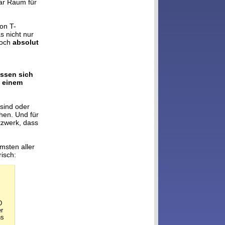
war Raum für
on T-
 nicht nur
noch
absolut
assen sich
s einem
 sind oder
hen. Und für
tzwerk, dass
msten aller
isch:
D
r
hs