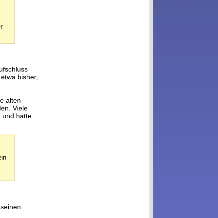
r
ufschluss
etwa bisher,
e alten
en. Viele
 und hatte
ein
 seinen