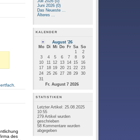
Juli 2026 (0)
Juni 2026 (0)
Das Neueste ...
Älteres ...
KALENDER
August '26
Mo
Di
Mi
Do
Fr
Sa
So
1
2
3
4
5
6
7
8
9
10
11
12
13
14
15
16
17
18
19
20
21
22
23
24
25
26
27
28
29
30
31
Fr. August 7 2026
ertfach
.
STATISTIKEN
Letzter Artikel:
25.08.2025
10:55
279
Artikel wurden
geschrieben
58
Kommentare wurden
abgegeben
ntlichung
nfirma des