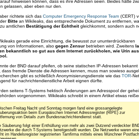
arauf hinweisen können, dass es ihre Adressen seien. Beides hätte z
n gelassen, aber eben nur den.
aber richtete sich das
Computer Emergency Response Team
(CERT) v
 der
Bitte
an Wikileaks, das entsprechende Dokument zu entfernen, was
ezu amtlichen
Bestätigung der Echtheit
gleichkommt, sondern auch 
Wikileaks gerade eine Einrichtung, die bewusst zur ununterdrückbaren
hung von Informationen, also
gegen Zensur
betrieben wird. Zweitens
l
en bekanntlich so gut aus dem Internet zurückholen, wie Urin au
ool.
önnte der BND darauf pfeifen, ob seine statischen IP-Adressen bekannt
n, dass fremde Dienste die Adressen kennen, muss man sowieso ausge
cherchen gibt es schließlich Anonymisierungsdienste wie das
TOR
-Ne
agend für nachrichtendienstliche Arbeit eignen dürfte.
den seitens T-Systems hektisch Änderungen am Adresspool der gehei
hörden vorgenommen. Wikileaks schreibt in einem Artikel etwas reißer
ischen Freitag Nacht und Sonntag morgen fand eine grossangelegte
uberungsaktion beim Europäischen Internet Adressregister (RIPE) zur
tfernung von Details zum Bundesnachrichtendienst statt.
e Säuberung folgt einer Enthüllung von mehr als zwei Dutzend verdeckter BN
tzwerke die durch T-Systems bereitgestellt wurden. Die Netzwerke waren eine
cht im Handelsregister registrierten Tarnfirma mittels eines Münchner Postfac
gewiesen.