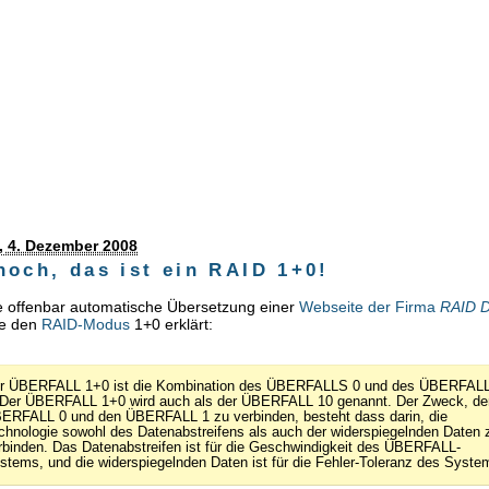
g
, 4. Dezember 2008
hoch, das ist ein RAID 1+0!
die offenbar automatische Übersetzung einer
Webseite der Firma
RAID D
ie den
RAID-Modus
1+0 erklärt:
r ÜBERFALL 1+0 ist die Kombination des ÜBERFALLS 0 und des ÜBERFAL
 Der ÜBERFALL 1+0 wird auch als der ÜBERFALL 10 genannt. Der Zweck, de
ERFALL 0 und den ÜBERFALL 1 zu verbinden, besteht dass darin, die
chnologie sowohl des Datenabstreifens als auch der widerspiegelnden Daten 
rbinden. Das Datenabstreifen ist für die Geschwindigkeit des ÜBERFALL-
stems, und die widerspiegelnden Daten ist für die Fehler-Toleranz des Syste