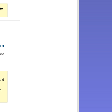
ie
nn
ist
and
n.