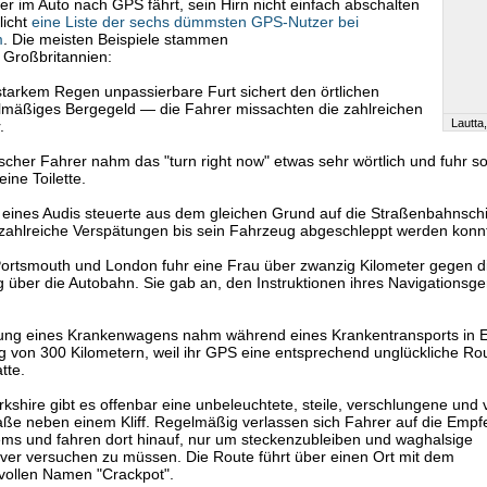
r im Auto nach GPS fährt, sein Hirn nicht einfach abschalten
licht
eine Liste der sechs dümmsten GPS-Nutzer bei
m
. Die meisten Beispiele stammen
 Großbritannien:
starkem Regen unpassierbare Furt sichert den örtlichen
lmäßiges Bergegeld — die Fahrer missachten die zahlreichen
Lautta, 
.
lischer Fahrer nahm das "turn right now" etwas sehr wörtlich und fuhr so
ine Toilette.
 eines Audis steuerte aus dem gleichen Grund auf die Straßenbahnsc
zahlreiche Verspätungen bis sein Fahrzeug abgeschleppt werden konn
Portsmouth und London fuhr eine Frau über zwanzig Kilometer gegen d
g über die Autobahn. Sie gab an, den Instruktionen ihres Navigationsge
zung eines Krankenwagens nahm während eines Krankentransports in 
 von 300 Kilometern, weil ihr GPS eine entsprechend unglückliche Ro
tte.
rkshire gibt es offenbar eine unbeleuchtete, steile, verschlungene und v
aße neben einem Kliff. Regelmäßig verlassen sich Fahrer auf die Empf
ms und fahren dort hinauf, nur um steckenzubleiben und waghalsige
r versuchen zu müssen. Die Route führt über einen Ort mit dem
vollen Namen "Crackpot".