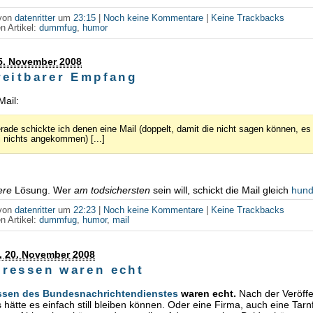
 von
datenritter
um
23:15
|
Noch keine Kommentare
|
Keine Trackbacks
n Artikel:
dummfug
,
humor
5. November 2008
reitbarer Empfang
Mail:
rade schickte ich denen eine Mail (doppelt, damit die nicht sagen können, es
i nichts angekommen) [...]
ere
Lösung. Wer
am todsichersten
sein will, schickt die Mail gleich
hund
 von
datenritter
um
22:23
|
Noch keine Kommentare
|
Keine Trackbacks
n Artikel:
dummfug
,
humor
,
mail
, 20. November 2008
ressen waren echt
ssen des Bundesnachrichtendienstes
waren echt.
Nach der Veröffe
s hätte es einfach still bleiben können. Oder eine Firma, auch eine Tar