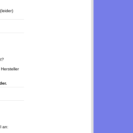
(leider)
t?
 Hersteller
der.
l an: