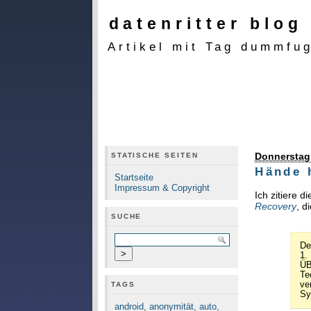
datenritter blog
Artikel mit Tag dummfu
Donnerstag
STATISCHE SEITEN
Hände 
Startseite
Impressum & Copyright
Ich zitiere 
Recovery
, d
SUCHE
De
1.
ÜB
Te
ve
TAGS
Sy
android
,
anonymität
,
auto
,