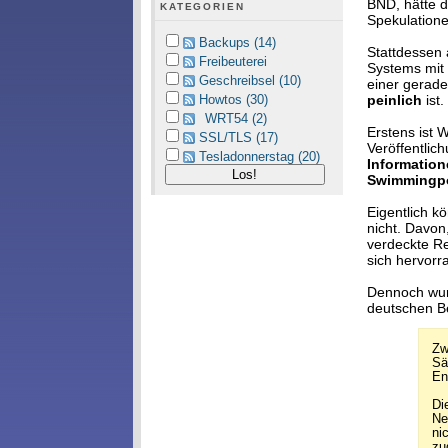
BND, hätte d
KATEGORIEN
Spekulatione
Backups (14)
Stattdessen 
Freibeuterei
Systems mit
Geschreibsel (10)
einer gerad
peinlich
ist.
Howtos (30)
WRT54 (2)
Erstens ist 
SSL/TLS (17)
Veröffentlic
Tesladonnerstag (20)
Information
Swimmingp
Eigentlich k
nicht. Davo
verdeckte Re
sich hervorr
Dennoch wur
deutschen Be
Zw
Sä
En
Di
Ne
ni
zu