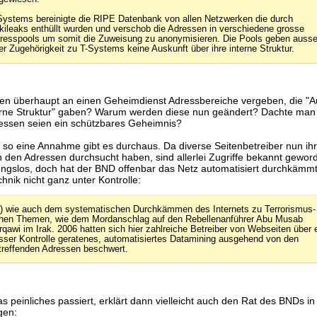
Systems bereinigte die RIPE Datenbank von allen Netzwerken die durch
kileaks enthüllt wurden und verschob die Adressen in verschiedene grosse
resspools um somit die Zuweisung zu anonymisieren. Die Pools geben ausse
rer Zugehörigkeit zu T-Systems keine Auskunft über ihre interne Struktur.
n überhaupt an einen Geheimdienst Adressbereiche vergeben, die "A
terne Struktur" gaben? Warum werden diese nun geändert? Dachte man 
ressen seien ein schützbares Geheimnis?
 so eine Annahme gibt es durchaus. Da diverse Seitenbetreiber nun ihr
h den Adressen durchsucht haben, sind allerlei Zugriffe bekannt geword
ngslos, doch hat der BND offenbar das Netz automatisiert durchkämmt
chnik nicht ganz unter Kontrolle:
..) wie auch dem systematischen Durchkämmen des Internets zu Terrorismus-
hen Themen, wie dem Mordanschlag auf den Rebellenanführer Abu Musab
rqawi im Irak. 2006 hatten sich hier zahlreiche Betreiber von Webseiten über 
sser Kontrolle geratenes, automatisiertes Datamining ausgehend von den
treffenden Adressen beschwert.
s peinliches passiert, erklärt dann vielleicht auch den Rat des BNDs in
gen: