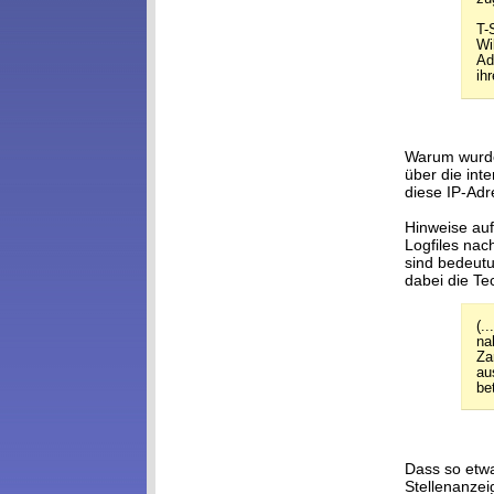
T-
Wi
Ad
ih
Warum wurde
über die in
diese IP-Ad
Hinweise auf
Logfiles nac
sind bedeutu
dabei die Te
(.
na
Za
au
be
Dass so etwa
Stellenanzei