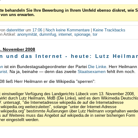
tte behandeln Sie Ihre Bewerbung in Ihrem Umfeld ebenso diskret, wie S
 von uns erwarten.
 von
datenritter
um
17:06
|
Noch keine Kommentare
|
Keine Trackbacks
n Artikel:
anonymität
,
dummfug
,
internet
,
spionage
,
tor
6. November 2008
n und das Internet - heute: Lutz Heilma
nn
ist ein Bundestagsabgeordneter der Partei
Die Linke
. Herr Heilmann 
urist
. Na ja, beinahe — denn das zweite
Staatsexamen
fehlt ihm noch.
8 ließ Herr Heilmann er die Wikipedia "sperren":
t einstweiliger Verfügung des Landgerichts Lübeck vom 13. November 2008,
wirkt durch Lutz Heilmann, MdB (Die Linke), wird es dem Wikimedia Deutschl
V. untersagt, "die Internetadresse wikipedia.de auf die Internetadresse
.wikipedia.org weiterzuleiten", solange "unter der Internet-Adresse
.wikipedia.org" bestimmte Äußerungen über Lutz Heilmann vorgehalten werde
s auf Weiteres muss das Angebot auf wikipedia.de in seiner bisherigen Form
her eingestellt werden.