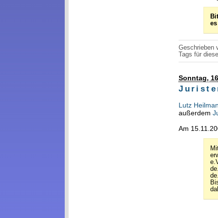
Bi
es
Geschrieben
Tags für diese
Sonntag, 1
Juriste
Lutz Heilma
außerdem
J
Am 15.11.200
Mi
er
e.
de
de
Bi
da