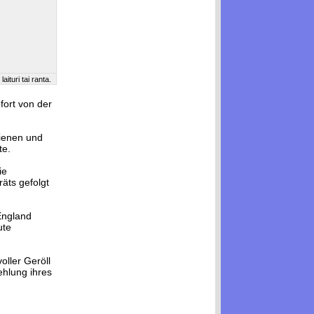
laituri tai ranta.
fort von der
hienen und
te.
ie
räts gefolgt
England
ute
oller Geröll
ehlung ihres