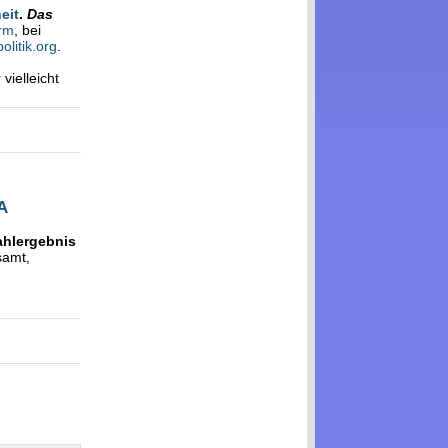
eit
.
Das
rm
, bei
olitik.org
.
vielleicht
SA
ahlergebnis
samt,