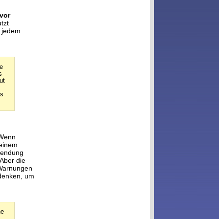
 vor
tzt
n jedem
e
s
ut
es
 Wenn
 einem
rwendung
Aber die
i Warnungen
sdenken, um
he