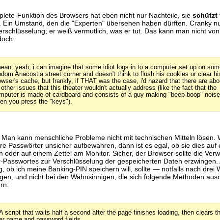
lete-Funktion des Browsers hat eben nicht nur Nachteile, sie
schützt
. Ein Umstand, den die "Experten" übersehen haben dürften. Cranky nu
schlüsselung; er weiß vermutlich, was er tut. Das kann man nicht vo
doch:
mean, yeah, i can imagine that some idiot logs in to a computer set up on som
ndom Anacostia street corner and doesn't think to flush his cookies or clear hi
owser's cache, but frankly, if THAT was the case, i'd hazard that there are abo
 other issues that this theater wouldn't actually address (like the fact that the
mputer is made of cardboard and consists of a guy making "beep-boop" nois
en you press the "keys").
 Man kann menschliche Probleme nicht mit technischen Mitteln lösen.
e Passwörter unsicher aufbewahren, dann ist es egal, ob sie dies auf
 oder auf einem Zettel am Monitor. Sicher, der Browser sollte die Ve
-Passwortes zur Verschlüsselung der gespeicherten Daten erzwingen. 
, ob ich meine Banking-PIN speichern will, sollte — notfalls nach dre
egen, und nicht bei den Wahnsinnigen, die sich folgende Methoden au
rn:
 A script that waits half a second after the page finishes loading, then clears t
er name and password fields.