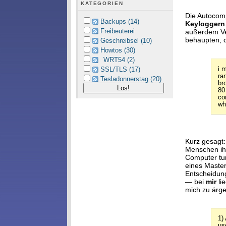
KATEGORIEN
Die Autocomp
Backups (14)
Keyloggern
Freibeuterei
außerdem Ver
behaupten, 
Geschreibsel (10)
Howtos (30)
WRT54 (2)
i 
SSL/TLS (17)
ra
Tesladonnerstag (20)
br
80
co
wh
Kurz gesagt:
Menschen ihr
Computer tun
eines Master
Entscheidung
— bei
mir
li
mich zu ärge
1)
us