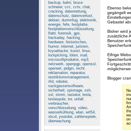
backup
,
bahn
,
bruce
schneier
,
ccc
,
cctv
,
chat
,
Ebenso bekan
cracking
,
datenrettung
,
gegängelt w
datenschutz
,
datenverlust
,
Einstellunge
debian
,
dummfug
,
elektronik
,
Gebastel abv
energie
,
fefe
,
festplatte
,
festplattenverschlüsselung
,
Bisher wird 
flattr
,
forensik
,
gps
,
zusätzliche
hackaday
,
hacking
,
Benutzer erl
hardware
,
historisches
,
Speicherfunk
humor
,
internet
,
juristen
,
kryoattacke
,
kunst
,
linux
,
Eifrige Webs
lockpicking
,
löten
,
mail
,
Speicherfunk
microsoftprodukte
,
mp3
,
netzwerk
,
openpgp
,
openssl
,
Fortgeschrit
openwrt
,
pidgin
,
recht
,
möglicherwe
reklamation
,
reparatur
,
restriktionsmanagement
,
Blogger cran
rfid
,
roboter
,
sackgassensoftware
,
sicherheit
,
spionage
,
ssh
,
No
ssl
,
strom
,
tastatur
,
tesla
,
in
nu
teslaspule
,
tor
,
unfall
,
fr
verbraucher
,
An
verschlüsselung
,
video
,
th
wasserkühlung
,
wlan
,
wrt54
,
wo
xkcd
,
youtube
,
zahlenspiele
,
on
überwachung
ac