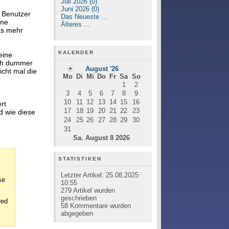
Juli 2026 (0)
Juni 2026 (0)
e Benutzer
Das Neueste ...
ene
Älteres ...
as mehr
KALENDER
eine
nch dummer
August '26
icht mal die
Mo
Di
Mi
Do
Fr
Sa
So
1
2
3
4
5
6
7
8
9
10
11
12
13
14
15
16
rt
17
18
19
20
21
22
23
nd wie diese
24
25
26
27
28
29
30
31
Sa. August 8 2026
STATISTIKEN
Letzter Artikel:
25.08.2025
se
10:55
279
Artikel wurden
geschrieben
red
58
Kommentare wurden
abgegeben