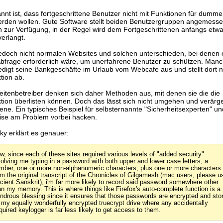
nt ist, dass fortgeschrittene Benutzer nicht mit Funktionen für dumm
erden wollen. Gute Software stellt beiden Benutzergruppen angemess
n zur Verfügung, in der Regel wird dem Fortgeschrittenen anfangs etw
erlangt.
jedoch nicht normalen Websites und solchen unterschieden, bei denen 
 Abfrage erforderlich wäre, um unerfahrene Benutzer zu schützen. Ma
edigt seine Bankgeschäfte im Urlaub vom Webcafe aus und stellt dort n
tion ab.
eitenbetreiber denken sich daher Methoden aus, mit denen sie die die
tion überlisten können. Doch das lässt sich nicht umgehen und verärge
tene. Ein typisches Beispiel für selbsternannte "Sicherheitsexperten" u
ise am Problem vorbei hacken.
ky erklärt es genauer:
w, since each of these sites required various levels of "added security"
volving me typing in a password with both upper and lower case letters, a
mber, one or more non-alphanumeric characters, plus one or more characters
om the original transcript of the Chronicles of Gilgamesh (mac users, please u
cient Sanskrit), i'm far more likely to record said password somewhere other
an my memory. This is where things like Firefox's auto-complete function is a
ndrous blessing since it ensures that those passwords are encrypted and sto
 my equally wonderfully encrypted truecrypt drive where any accidentally
quired keylogger is far less likely to get access to them.