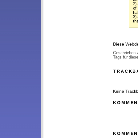
2)
of
hal
3)
th
Diese Webde
Geschrieben
Tags für diese
TRACKB
Keine Track
KOMMEN
KOMMEN