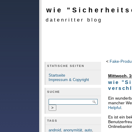
wie "Sicherheit
datenritter blog
<
Fake-Produk
STATISCHE SEITEN
Startseite
Mittwoch, 1
Impressum & Copyright
wie "S
versch
SUCHE
Ein wunderba
mancher Webs
Helpful
.
Es ist ein 
TAGS
Benutzerfreu
Onlinebanki
android
,
anonymität
,
auto
,