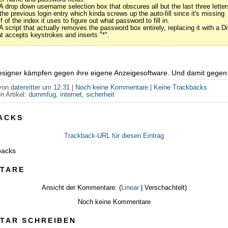
 A drop down username selection box that obscures all but the last three letter
 the previous login entry which kinda screws up the auto-fill since it's missing
f of the index it uses to figure out what password to fill in.
 A script that actually removes the password box entirely, replacing it with a D
at accepts keystrokes and inserts "*".
signer kämpfen gegen ihre eigene Anzeigesoftware. Und damit gegen
 von
datenritter
um
12:31
|
Noch keine Kommentare
|
Keine Trackbacks
n Artikel:
dummfug
,
internet
,
sicherheit
ACKS
Trackback-URL für diesen Eintrag
backs
TARE
Ansicht der Kommentare: (
Linear
| Verschachtelt)
Noch keine Kommentare
TAR SCHREIBEN