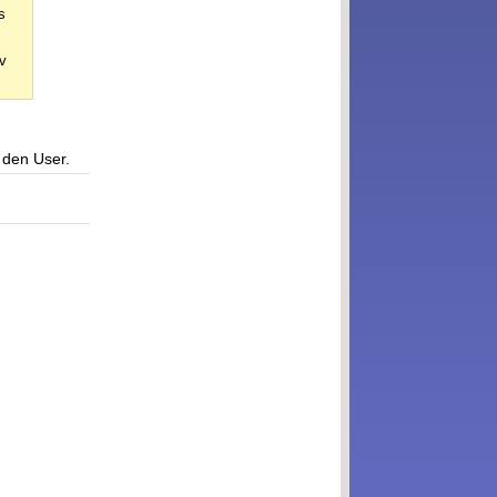
s
iv
 den User.