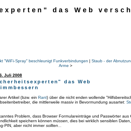
sexperten" das Web versc
t "WiFi-Spray" beschleunigt Funkverbindungen
|
Staub - der Abnutzung
Arme
>
6. Juli 2008
icherheitsexperten" das Web
limmbessern
rer Artikel (bzw. ein
Rant
) über die nicht enden wollende "Hilfsbereitsc
eitenbetreiber, die mittlerweile massiv in Bevormundung ausartet:
St
bekanntes Problem, dass Browser Formulareinträge und Passwörter aus
ndlichkeit speichern können
müssen
, dies bei wirklich sensiblen Daten
ng-PIN, aber nicht immer
sollten
...