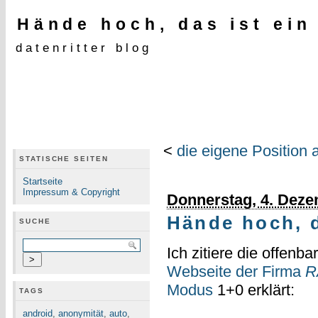
Hände hoch, das ist ein
datenritter blog
<
die eigene Position a
STATISCHE SEITEN
Startseite
Impressum & Copyright
Donnerstag, 4. Dez
Hände hoch, d
SUCHE
Ich zitiere die offenb
Webseite der Firma
R
Modus
1+0 erklärt:
TAGS
android
,
anonymität
,
auto
,