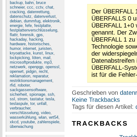
backup
,
bahn
,
bruce
schneier
,
ccc
,
cctv
,
chat
,
Der ÜBERFALL 1+
cracking
,
datenrettung
,
datenschutz
,
datenverlust
,
ÜBERFALLS 0 u
debian
,
dummfug
,
elektronik
,
ÜBERFALL 1+0 w
energie
,
fefe
,
festplatte
,
festplattenverschlüsselung
,
genannt. Der Z
flattr
,
forensik
,
gps
,
ÜBERFALL 1 zu v
hackaday
,
hacking
,
hardware
,
historisches
,
Technologie sowo
humor
,
internet
,
juristen
,
der widerspiege
kryoattacke
,
kunst
,
linux
,
lockpicking
,
löten
,
mail
,
Datenabstreifen 
microsoftprodukte
,
mp3
,
ÜBERFALL-Syste
netzwerk
,
openpgp
,
openssl
,
openwrt
,
pidgin
,
recht
,
ist für die Fehl
reklamation
,
reparatur
,
restriktionsmanagement
,
rfid
,
roboter
,
sackgassensoftware
,
Geschrieben von
datenr
sicherheit
,
spionage
,
ssh
,
Keine Trackbacks
ssl
,
strom
,
tastatur
,
tesla
,
teslaspule
,
tor
,
unfall
,
Tags für diesen Artikel:
verbraucher
,
verschlüsselung
,
video
,
wasserkühlung
,
wlan
,
wrt54
,
TRACKBACKS
xkcd
,
youtube
,
zahlenspiele
,
überwachung