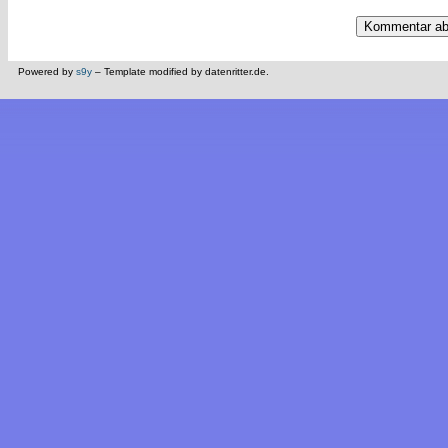
Powered by
s9y
– Template modified by datenritter.de.