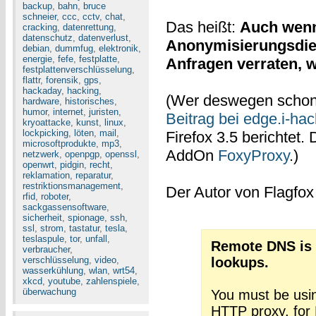
backup
,
bahn
,
bruce
schneier
,
ccc
,
cctv
,
chat
,
Das heißt:
Auch wenn
cracking
,
datenrettung
,
datenschutz
,
datenverlust
,
Anonymisierungsdien
debian
,
dummfug
,
elektronik
,
energie
,
fefe
,
festplatte
,
Anfragen verraten, 
festplattenverschlüsselung
,
flattr
,
forensik
,
gps
,
hackaday
,
hacking
,
(Wer deswegen schon re
hardware
,
historisches
,
humor
,
internet
,
juristen
,
Beitrag bei edge.i-ha
kryoattacke
,
kunst
,
linux
,
lockpicking
,
löten
,
mail
,
Firefox 3.5 berichtet
microsoftprodukte
,
mp3
,
AddOn
FoxyProxy
.)
netzwerk
,
openpgp
,
openssl
,
openwrt
,
pidgin
,
recht
,
reklamation
,
reparatur
,
restriktionsmanagement
,
Der Autor von Flagfo
rfid
,
roboter
,
sackgassensoftware
,
sicherheit
,
spionage
,
ssh
,
ssl
,
strom
,
tastatur
,
tesla
,
teslaspule
,
tor
,
unfall
,
Remote DNS is e
verbraucher
,
verschlüsselung
,
video
,
lookups.
wasserkühlung
,
wlan
,
wrt54
,
xkcd
,
youtube
,
zahlenspiele
,
überwachung
You must be usi
HTTP proxy, for F