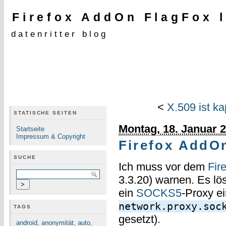
Firefox AddOn FlagFox 
datenritter blog
<
X.509 ist ka
STATISCHE SEITEN
Montag, 18. Januar 
Startseite
Impressum & Copyright
Firefox AddO
SUCHE
Ich muss vor dem
Fir
3.3.20) warnen. Es lö
ein
SOCKS5
-Proxy ei
network.proxy.soc
TAGS
gesetzt).
android
,
anonymität
,
auto
,