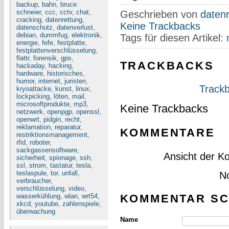
backup
,
bahn
,
bruce
schneier
,
ccc
,
cctv
,
chat
,
Geschrieben von
datenr
cracking
,
datenrettung
,
Keine Trackbacks
datenschutz
,
datenverlust
,
debian
,
dummfug
,
elektronik
,
Tags für diesen Artikel:
energie
,
fefe
,
festplatte
,
festplattenverschlüsselung
,
flattr
,
forensik
,
gps
,
TRACKBACKS
hackaday
,
hacking
,
hardware
,
historisches
,
humor
,
internet
,
juristen
,
Trackb
kryoattacke
,
kunst
,
linux
,
lockpicking
,
löten
,
mail
,
microsoftprodukte
,
mp3
,
Keine Trackbacks
netzwerk
,
openpgp
,
openssl
,
openwrt
,
pidgin
,
recht
,
reklamation
,
reparatur
,
KOMMENTARE
restriktionsmanagement
,
rfid
,
roboter
,
sackgassensoftware
,
Ansicht der K
sicherheit
,
spionage
,
ssh
,
ssl
,
strom
,
tastatur
,
tesla
,
teslaspule
,
tor
,
unfall
,
N
verbraucher
,
verschlüsselung
,
video
,
KOMMENTAR SC
wasserkühlung
,
wlan
,
wrt54
,
xkcd
,
youtube
,
zahlenspiele
,
überwachung
Name