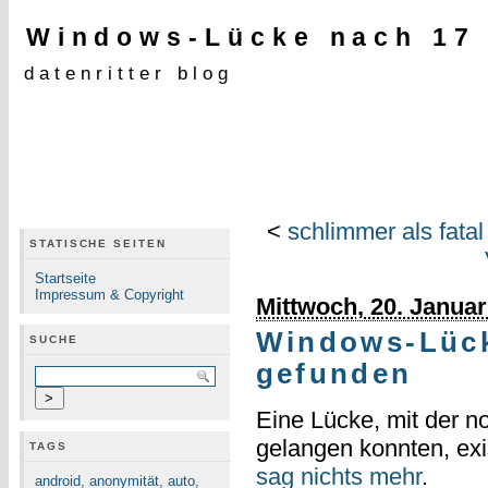
Windows-Lücke nach 17
datenritter blog
<
schlimmer als fatal
STATISCHE SEITEN
Startseite
Impressum & Copyright
Mittwoch, 20. Januar
Windows-Lück
SUCHE
gefunden
Eine Lücke, mit der n
gelangen konnten, exis
TAGS
sag nichts mehr
.
android
,
anonymität
,
auto
,