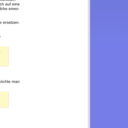
ch auf eine
lche einen
e ersetzen.
n
z
 möchte man