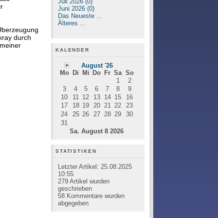
Juli 2026 (0)
r
Juni 2026 (0)
Das Neueste ...
Älteres ...
 Überzeugung
ixray durch
 meiner
KALENDER
August '26
Mo
Di
Mi
Do
Fr
Sa
So
1
2
3
4
5
6
7
8
9
10
11
12
13
14
15
16
17
18
19
20
21
22
23
24
25
26
27
28
29
30
31
Sa. August 8 2026
STATISTIKEN
Letzter Artikel:
25.08.2025
10:55
279
Artikel wurden
geschrieben
58
Kommentare wurden
abgegeben