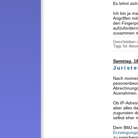
Es lohnt sich
Ich bin ja m
Angriffen mi
den Fingerpr
aufzuforder
zusammen mi
Geschrieben
Tags für diese
Samstag, 18
Jurist
Nach moment
pesonenbezo
Abrechnungsz
Ausnahmen.
Ob IP-Adress
aber alles d
zugunsten de
selbst eher 
Dem BMJ wur
Erzwingungs
zu speichern