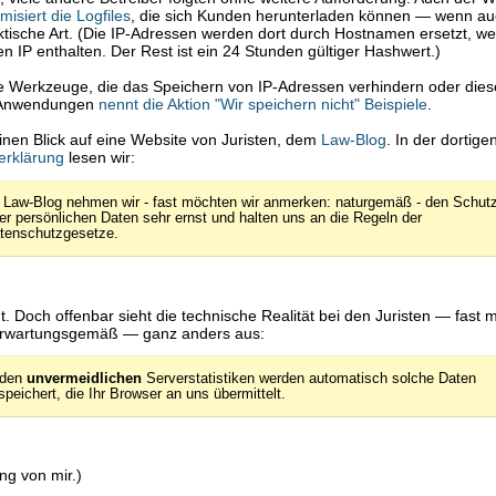
isiert die Logfiles
, die sich Kunden herunterladen können — wenn au
tische Art. (Die IP-Adressen werden dort durch Hostnamen ersetzt, we
ten IP enthalten. Der Rest ist ein 24 Stunden gültiger Hashwert.)
ge Werkzeuge, die das Speichern von IP-Adressen verhindern oder dies
e Anwendungen
nennt die Aktion "Wir speichern nicht" Beispiele
.
inen Blick auf eine Website von Juristen, dem
Law-Blog
. In der dortige
erklärung
lesen wir:
 Law-Blog nehmen wir - fast möchten wir anmerken: naturgemäß - den Schut
rer persönlichen Daten sehr ernst und halten uns an die Regeln der
tenschutzgesetze.
ut. Doch offenbar sieht die technische Realität bei den Juristen — fast
rwartungsgemäß — ganz anders aus:
 den
unvermeidlichen
Serverstatistiken werden automatisch solche Daten
speichert, die Ihr Browser an uns übermittelt.
ng von mir.)