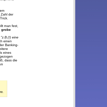
nem
 Zahl der
Trick.
lt man fest,
e grobe
e
"z.B.(!) eine
ch einen
der Banking-
eitere
s eines
r gezogen
iß, dass die
us
re.