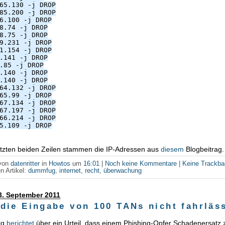
65.130 -j DROP
85.200 -j DROP
6.100 -j DROP
8.74 -j DROP
8.75 -j DROP
9.231 -j DROP
1.154 -j DROP
.141 -j DROP
.85 -j DROP
.140 -j DROP
.140 -j DROP
64.132 -j DROP
65.99 -j DROP
67.134 -j DROP
67.197 -j DROP
66.214 -j DROP
5.109 -j DROP
letzten beiden Zeilen stammen die IP-Adressen aus
diesem
Blogbeitrag.
 von
datenritter
in
Howtos
um
16:01
|
Noch keine Kommentare
|
Keine Trackb
n Artikel:
dummfug
,
internet
,
recht
,
überwachung
3. September 2011
die Eingabe von 100 TANs nicht fahrläss
org
berichtet
über ein Urteil, dass einem Phishing-Opfer Schadenersatz z