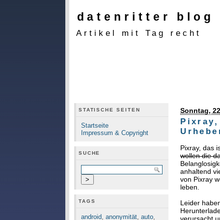
datenritter blog
Artikel mit Tag recht
Sonntag, 22
STATISCHE SEITEN
Pixray,
Startseite
Urhebe
Impressum & Copyright
Pixray, das 
SUCHE
wollen die d
Belanglosigk
anhaltend vi
von Pixray w
leben.
TAGS
Leider habe
Herunterlade
android
,
anonymität
,
auto
,
verursacht u