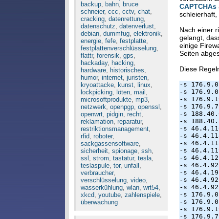
backup
,
bahn
,
bruce
CAPTCHAs
schneier
,
ccc
,
cctv
,
chat
,
schleierhaft
cracking
,
datenrettung
,
datenschutz
,
datenverlust
,
Nach einer 
debian
,
dummfug
,
elektronik
,
gelangt, das
energie
,
fefe
,
festplatte
,
einige Firew
festplattenverschlüsselung
,
Seiten abge
flattr
,
forensik
,
gps
,
hackaday
,
hacking
,
Diese Regel
hardware
,
historisches
,
humor
,
internet
,
juristen
,
-s 176.9.0
kryoattacke
,
kunst
,
linux
,
-s 176.9.0
lockpicking
,
löten
,
mail
,
-s 176.9.1
microsoftprodukte
,
mp3
,
-s 176.9.7
netzwerk
,
openpgp
,
openssl
,
-s 188.40.
openwrt
,
pidgin
,
recht
,
-s 188.40.
reklamation
,
reparatur
,
-s 46.4.11
restriktionsmanagement
,
-s 46.4.11
rfid
,
roboter
,
-s 46.4.11
sackgassensoftware
,
-s 46.4.11
sicherheit
,
spionage
,
ssh
,
-s 46.4.12
ssl
,
strom
,
tastatur
,
tesla
,
-s 46.4.92
teslaspule
,
tor
,
unfall
,
-s 46.4.19
verbraucher
,
-s 46.4.92
verschlüsselung
,
video
,
-s 46.4.92
wasserkühlung
,
wlan
,
wrt54
,
-s 176.9.0
xkcd
,
youtube
,
zahlenspiele
,
-s 176.9.0
überwachung
-s 176.9.1
-s 176.9.7