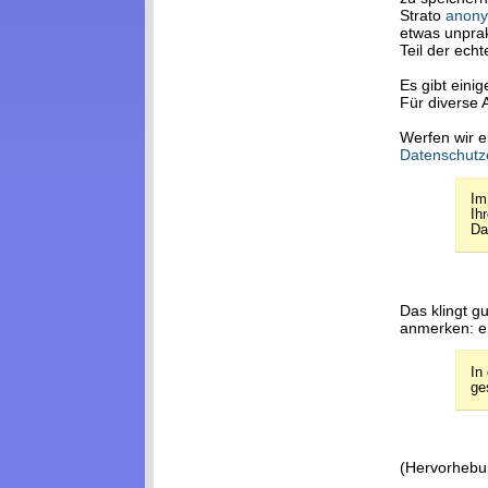
Strato
anonym
etwas unprak
Teil der ech
Es gibt eini
Für divers
Werfen wir e
Datenschutz
Im
Ih
Da
Das klingt g
anmerken: e
In
ge
(Hervorhebu