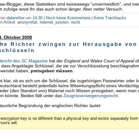
Law-Blogger, diese Statistiken sind keineswegs "unvermeidlich", und me
n zufolge wisst Ihr das auch schon länger. Aber netter Versuch.
 von
datenritter
um
14:30
|
Noch keine Kommentare
|
Keine Trackbacks
n Artikel:
anonymität
,
internet
,
juristen
,
recht
4. Oktober 2008
che Richter zwingen zur Herausgabe von
schlüsseln
Bericht des
SC Magazine
hat der
England and Wales Court of Appeal
of
 dass Angeklagte Schlüssel, die sie zur Verschlüsselung beschlagnah
erwendet haben,
preisgeben müssen
.
cht klar, ob es sich um die Schlüssel, die zugehörigen Passwörter oder 
Deutschland besteht jedenfalls keine Mitwirkungspflicht eines Verdächti
der (den Standort von) Material noch Wissen preisgeben, wenn man s
en könnte. Beides fällt unter das
Zeugnisverweigerungsrecht
.
taunliche Begründung der englischen Richter lautet:
 encryption key is no different than a physical key and exists separately from
son's will.