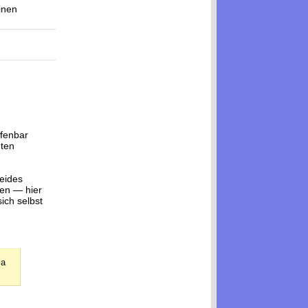
inen
fenbar
mten
beides
gen — hier
ich selbst
 a