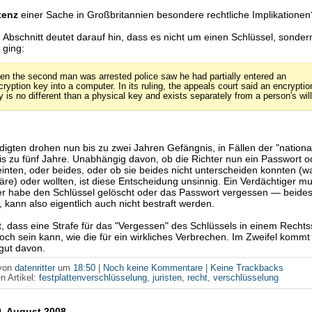
tenz
einer Sache in Großbritannien besondere rechtliche Implikationen
 Abschnitt deutet darauf hin, dass es nicht um einen Schlüssel, sonde
 ging:
en the second man was arrested police saw he had partially entered an
cryption key into a computer. In its ruling, the appeals court said an encryptio
y is no different than a physical key and exists separately from a person's will
igten drohen nun bis zu zwei Jahren Gefängnis, in Fällen der "nationa
bis zu fünf Jahre. Unabhängig davon, ob die Richter nun ein Passwort o
inten, oder beides, oder ob sie beides nicht unterscheiden konnten (
re) oder wollten, ist diese Entscheidung unsinnig. Ein Verdächtiger m
er habe den Schlüssel gelöscht oder das Passwort vergessen — beides
, kann also eigentlich auch nicht bestraft werden.
 dass eine Strafe für das "Vergessen" des Schlüssels in einem Rechts
och sein kann, wie die für ein wirkliches Verbrechen. Im Zweifel komm
gut davon.
 von
datenritter
um
18:50
|
Noch keine Kommentare
|
Keine Trackbacks
n Artikel:
festplattenverschlüsselung
,
juristen
,
recht
,
verschlüsselung
. August 2008