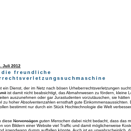
. Juli 2012
 die freundliche
rrechtsverletzungssuchmaschine
ist ein Dienst, der im Netz nach bösen Urheberrechtsverletzungen sucht
amit
ist damit nicht beabsichtigt, das Abmahnwesen zu fördern, kleine
eiten auszunehmen oder gar Jurastudenten vorzutäuschen, sie hätten 
el zu hoher Absolventenzahlen ernsthaft gute Einkommensaussichten.
ollen bestimmt nur durch ein Stück Hochtechnologie die Welt verbessern
n diese
Nervensägen
guten Menschen
dabei nicht bedacht, dass das 
n von Bildern einer Website viel Traffic und damit möglicherweise Kos
nd irgendwann dumm auffallen könnte. Auch ist es unwahrscheinlich, 