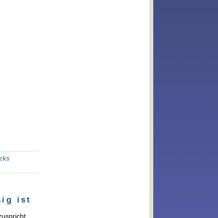
acks
ig ist
uspricht,