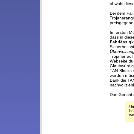
obwohl diese
Bei dem Fal
Trojanerangr
preisgegeben
Im ersten Mo
dass in die
Fahrlässigk
Sicherheitsh
Überweisung
Trojaner au
Webseite dur
Glaubwürdigk
TAN-Blocks a
werden müsse
Bank die TAN
nachvollzieh
Das Gericht 
Um
be
we