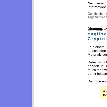
Nein, liebe 
Informatione
Geschrieben
Tags für diese
Dienstag, 1
englis
Crypto
Laut einem
entschieden,
Materials v
Dabei ist ni
handelt. In 
muss man we
damit belast
Doch die ers
an
per