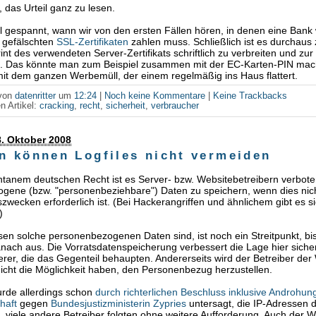
, das Urteil ganz zu lesen.
al gespannt, wann wir von den ersten Fällen hören, in denen eine Ban
t gefälschten
SSL-Zertifikaten
zahlen muss. Schließlich ist es durchaus
int des verwendeten Server-Zertifikats schriftlich zu verbreiten und zu
n. Das könnte man zum Beispiel zusammen mit der EC-Karten-PIN mac
t dem ganzen Werbemüll, der einem regelmäßig ins Haus flattert.
 von
datenritter
um
12:24
|
Noch keine Kommentare
|
Keine Trackbacks
n Artikel:
cracking
,
recht
,
sicherheit
,
verbraucher
. Oktober 2008
en können Logfiles nicht vermeiden
anem deutschen Recht ist es Server- bzw. Websitebetreibern verbote
gene (bzw. "personenbeziehbare") Daten zu speichern, wenn dies nic
wecken erforderlich ist. (Bei Hackerangriffen und ähnlichem gibt es s
)
en solche personenbezogenen Daten sind, ist noch ein Streitpunkt, bis
anach aus. Die Vorratsdatenspeicherung verbessert die Lage hier sicher
rer, die das Gegenteil behaupten. Andererseits wird der Betreiber der
nicht die Möglichkeit haben, den Personenbezug herzustellen.
de allerdings schon
durch richterlichen Beschluss inklusive Androhun
haft
gegen
Bundesjustizministerin Zypries
untersagt, die IP-Adressen 
, viele andere Betreiber folgten ohne weitere Aufforderung. Auch der 