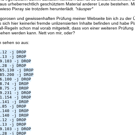
aus urheberrechtlich geschütztem Material anderer Leute bestehen. Mi
, wieso Pixray sie trotzdem herunterlädt.
*räusper*
rigorosen und gewissenhaften Prüfung meiner Webseite bin ich zu der
s sich hier keinerlei fremde unlizensierten Inhalte befinden und habe P
all-Regeln schon mal vorab mitgeteilt, dass von einer weiteren Prüfung
sehen werden kann. Nett von mir, oder?
n sehen so aus:
.12 -j DROP
.13 -j DROP
9.103 -j DROP
.28 -j DROP
65.130 -j DROP
85.200 -j DROP
6.100 -j DROP
8.74 -j DROP
8.75 -j DROP
9.231 -j DROP
1.154 -j DROP
.141 -j DROP
.85 -j DROP
.140 -j DROP
.140 -j DROP
.12 -j DROP
.13 -j DROP
9.103 -j DROP
.28 -j DROP