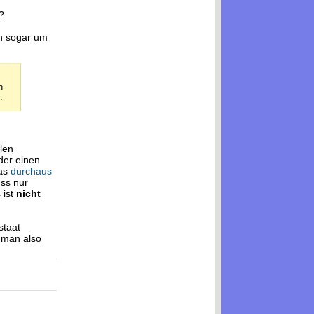
?
rn sogar um
n
.
len
der einen
was
durchaus
uss nur
 ist
nicht
staat
t man also