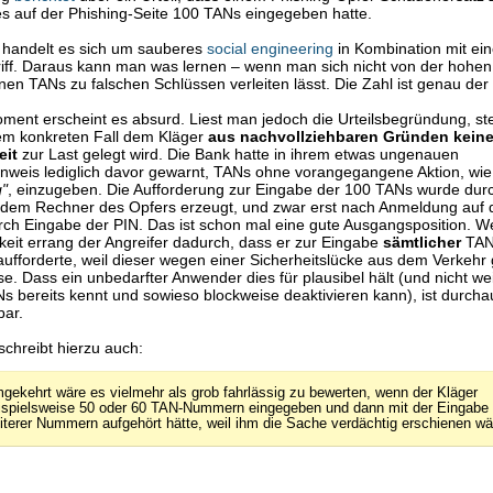
s auf der Phishing-Seite 100 TANs eingegeben hatte.
l handelt es sich um sauberes
social engineering
in Kombination mit ei
iff. Daraus kann man was lernen – wenn man sich nicht von der hohen
en TANs zu falschen Schlüssen verleiten lässt. Die Zahl ist genau der 
ment erscheint es absurd. Liest man jedoch die Urteilsbegründung, stel
sem konkreten Fall dem Kläger
aus nachvollziehbaren Gründen kein
eit
zur Last gelegt wird. Die Bank hatte in ihrem etwas ungenauen
inweis lediglich davor gewarnt, TANs ohne vorangegangene Aktion, wi
"
, einzugeben. Die Aufforderung zur Eingabe der 100 TANs wurde dur
f dem Rechner des Opfers erzeugt, und zwar erst nach Anmeldung auf 
ch Eingabe der PIN. Das ist schon mal eine gute Ausgangsposition. W
eit errang der Angreifer dadurch, dass er zur Eingabe
sämtlicher
TAN
ufforderte, weil dieser wegen einer Sicherheitslücke aus dem Verkeh
. Dass ein unbedarfter Anwender dies für plausibel hält (und nicht we
s bereits kennt und sowieso blockweise deaktivieren kann), ist durcha
bar.
schreibt hierzu auch:
gekehrt wäre es vielmehr als grob fahrlässig zu bewerten, wenn der Kläger
ispielsweise 50 oder 60 TAN-Nummern eingegeben und dann mit der Eingabe
iterer Nummern aufgehört hätte, weil ihm die Sache verdächtig erschienen wä