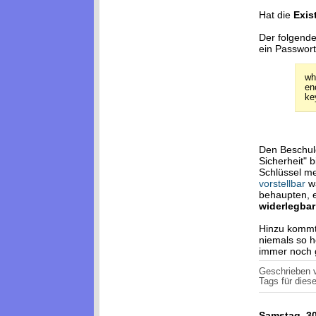
Hat die
Exis
Der folgende
ein Passwort
wh
en
ke
Den Beschuld
Sicherheit" 
Schlüssel me
vorstellbar
wä
behaupten, 
widerlegbar
Hinzu kommt,
niemals so h
immer noch 
Geschrieben
Tags für diese
Samstag, 30