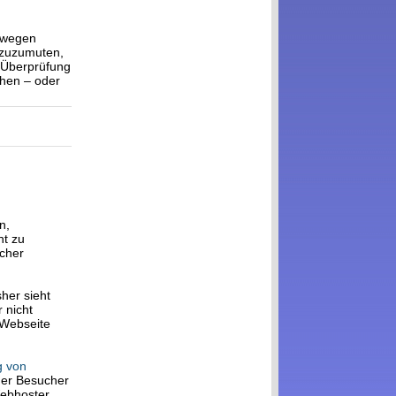
k wegen
 zuzumuten,
r Überprüfung
hen – oder
n,
ht zu
icher
her sieht
 nicht
 Webseite
g von
der Besucher
Webhoster