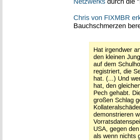
Netzwerks
durch die "
Chris von FIXMBR erkl
Bauchschmerzen berei
Hat irgendwer an
den kleinen Jun
auf dem Schulho
registriert, die 
hat. (...) Und w
hat, den gleichen
Pech gehabt. Di
großen Schlag g
Kollateralschäde
demonstrieren w
Vorratsdatenspe
USA, gegen den 
als wenn nichts 