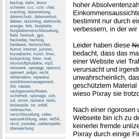
backup
,
bahn
,
bruce
hoher Absolventenzahl
schneier
,
ccc
,
cctv
,
chat
,
Einkommensaussichten
cracking
,
datenrettung
,
datenschutz
,
datenverlust
,
bestimmt nur durch ei
debian
,
dummfug
,
elektronik
,
energie
,
fefe
,
festplatte
,
verbessern, in der wir
festplattenverschlüsselung
,
flattr
,
forensik
,
gps
,
hackaday
,
hacking
,
Leider haben diese
N
hardware
,
historisches
,
humor
,
internet
,
juristen
,
bedacht, dass das ma
kryoattacke
,
kunst
,
linux
,
lockpicking
,
löten
,
mail
,
einer Website viel Tr
microsoftprodukte
,
mp3
,
netzwerk
,
openpgp
,
openssl
,
verursacht und irgend
openwrt
,
pidgin
,
recht
,
unwahrscheinlich, da
reklamation
,
reparatur
,
restriktionsmanagement
,
geschütztem Material 
rfid
,
roboter
,
sackgassensoftware
,
wieso Pixray sie trot
sicherheit
,
spionage
,
ssh
,
ssl
,
strom
,
tastatur
,
tesla
,
teslaspule
,
tor
,
unfall
,
Nach einer rigorosen
verbraucher
,
verschlüsselung
,
video
,
Webseite bin ich zu d
wasserkühlung
,
wlan
,
wrt54
,
xkcd
,
youtube
,
zahlenspiele
,
keinerlei fremde unliz
überwachung
Pixray durch einige Fi