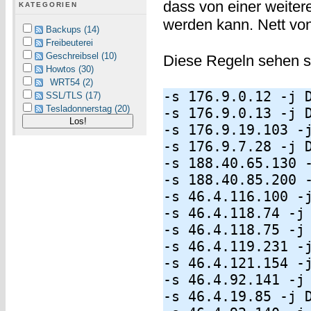
dass von einer weite
KATEGORIEN
werden kann. Nett von
Backups (14)
Freibeuterei
Geschreibsel (10)
Diese Regeln sehen s
Howtos (30)
WRT54 (2)
-s 176.9.0.12 -j 
SSL/TLS (17)
Tesladonnerstag (20)
-s 176.9.0.13 -j 
-s 176.9.19.103 -
-s 176.9.7.28 -j 
-s 188.40.65.130 
-s 188.40.85.200 
-s 46.4.116.100 -
-s 46.4.118.74 -j
-s 46.4.118.75 -j
-s 46.4.119.231 -
-s 46.4.121.154 -
-s 46.4.92.141 -j
-s 46.4.19.85 -j 