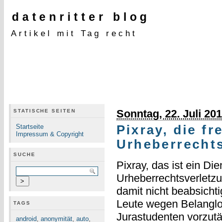
datenritter blog
Artikel mit Tag recht
Sonntag, 22. Juli 20
STATISCHE SEITEN
Startseite
Pixray, die fr
Impressum & Copyright
Urheberrecht
SUCHE
Pixray, das ist ein Di
Urheberrechtsverletz
damit nicht beabsicht
Leute wegen Belanglo
TAGS
Jurastudenten vorzutäu
android
,
anonymität
,
auto
,