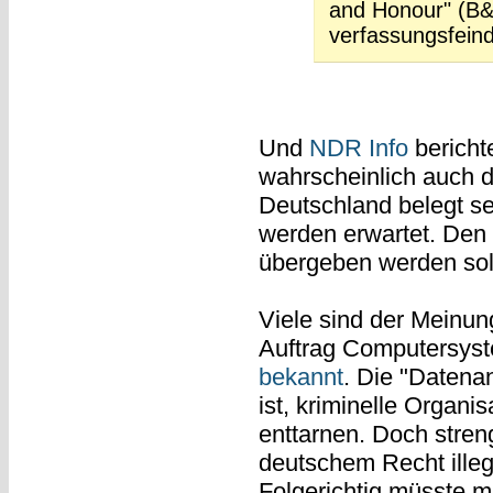
and Honour" (B&
verfassungsfeind
Und
NDR Info
bericht
wahrscheinlich auch 
Deutschland belegt s
werden erwartet. Den 
übergeben werden solle
Viele sind der Meinung
Auftrag Computersyst
bekannt
. Die "Datena
ist, kriminelle Organi
enttarnen. Doch stre
deutschem Recht illega
Folgerichtig müsste ma