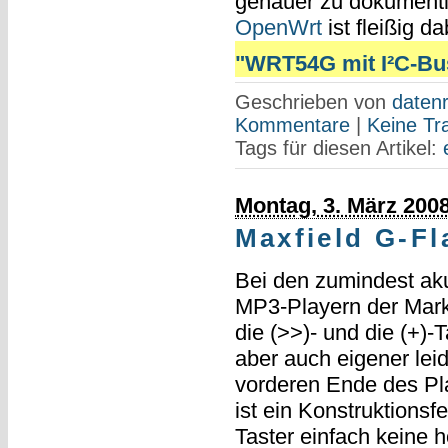
genauer zu dokumenti
OpenWrt
ist fleißig da
"WRT54G mit I²C-Bus 
Geschrieben von
datenr
Kommentare
|
Keine Tr
Tags für diesen Artikel:
Montag, 3. März 200
Maxfield G-Fl
Bei den zumindest ak
MP3-Playern der Mar
die (>>)- und die (+)-
aber auch eigener lei
vorderen Ende des Pla
ist ein Konstruktionsf
Taster einfach keine 