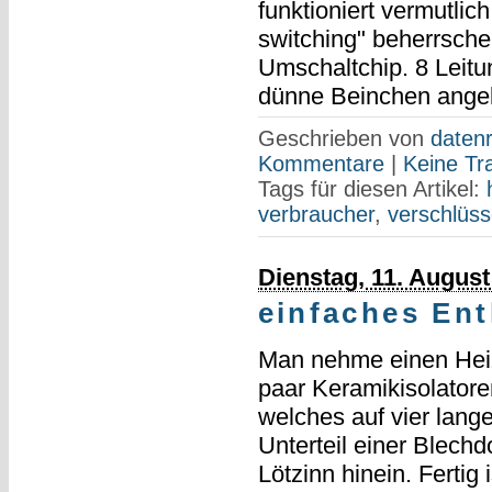
funktioniert vermutli
switching" beherrsch
Umschaltchip. 8 Leit
dünne Beinchen angel
Geschrieben von
datenr
Kommentare
|
Keine Tr
Tags für diesen Artikel:
verbraucher
,
verschlüss
Dienstag, 11. August
einfaches Ent
Man nehme einen Heizd
paar Keramikisolatoren
welches auf vier lang
Unterteil einer Blech
Lötzinn hinein. Fertig 