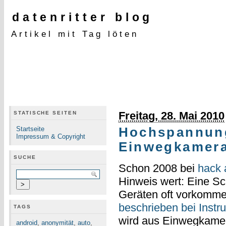
datenritter blog
Artikel mit Tag löten
Freitag, 28. Mai 2010
STATISCHE SEITEN
Startseite
Hochspannung
Impressum & Copyright
Einwegkamer
SUCHE
Schon 2008 bei
hack 
Hinweis wert: Eine Sc
Geräten oft vorkomm
beschrieben bei Instr
TAGS
wird aus Einwegkamera
android
,
anonymität
,
auto
,