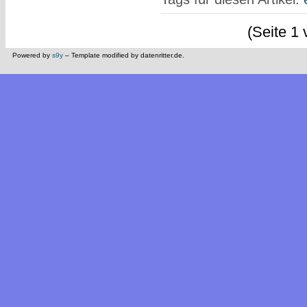
(Seite 1 
Powered by
s9y
– Template modified by datenritter.de.