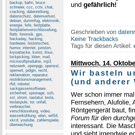
backup
,
bahn
,
bruce
und
gefährlich!
schneier
,
ccc
,
cctv
,
chat
,
cracking
,
datenrettung
,
datenschutz
,
datenverlust
,
debian
,
dummfug
,
elektronik
,
energie
,
fefe
,
festplatte
,
festplattenverschlüsselung
,
Geschrieben von
datenr
flattr
,
forensik
,
gps
,
Keine Trackbacks
hackaday
,
hacking
,
hardware
,
historisches
,
Tags für diesen Artikel:
humor
,
internet
,
juristen
,
kryoattacke
,
kunst
,
linux
,
lockpicking
,
löten
,
mail
,
microsoftprodukte
,
mp3
,
Mittwoch, 14. Oktob
netzwerk
,
openpgp
,
openssl
,
openwrt
,
pidgin
,
recht
,
Wir basteln u
reklamation
,
reparatur
,
restriktionsmanagement
,
(und anderer
rfid
,
roboter
,
sackgassensoftware
,
sicherheit
,
spionage
,
ssh
,
Wer schon immer mal 
ssl
,
strom
,
tastatur
,
tesla
,
Fernsehern, Alufolie,
teslaspule
,
tor
,
unfall
,
verbraucher
,
Röntgengerät baut, fi
verschlüsselung
,
video
,
wasserkühlung
,
wlan
,
wrt54
,
Forum für den durchge
xkcd
,
youtube
,
zahlenspiele
,
interessant. Die Masc
überwachung
und sieht irgendwie ec