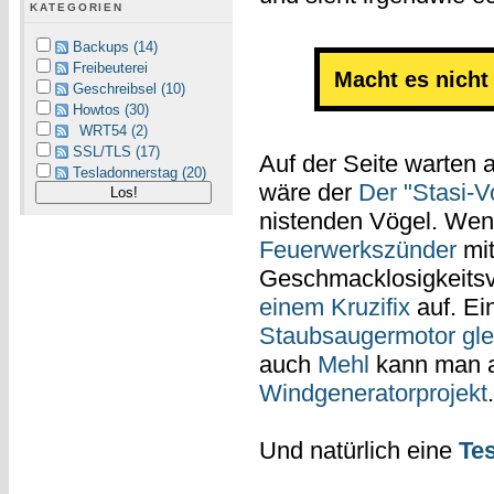
KATEGORIEN
Backups (14)
Freibeuterei
Macht es nicht 
Geschreibsel (10)
Howtos (30)
WRT54 (2)
SSL/TLS (17)
Auf der Seite warten 
Tesladonnerstag (20)
wäre der
Der "Stasi-V
nistenden Vögel. Wen
Feuerwerkszünder
mit
Geschmacklosigkeits
einem Kruzifix
auf. Ei
Staubsaugermotor gle
auch
Mehl
kann man an
Windgeneratorprojekt
.
Und natürlich eine
Te