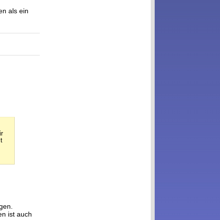
n als ein
r
t
egen.
en ist auch