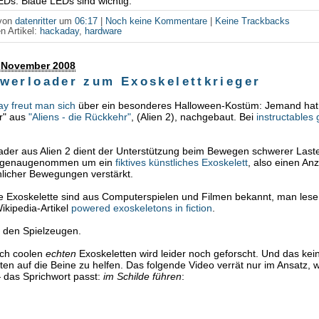
Ds. Blaue LEDs sind wichtig.
 von
datenritter
um
06:17
|
Noch keine Kommentare
|
Keine Trackbacks
n Artikel:
hackaday
,
hardware
. November 2008
werloader zum Exoskelettkrieger
ay freut man sich
über ein besonderes Halloween-Kostüm: Jemand hat
r" aus
"Aliens - die Rückkehr"
, (Alien 2), nachgebaut. Bei
instructables
der aus Alien 2 dient der Unterstützung beim Bewegen schwerer Last
ch genaugenommen um ein
fiktives künstliches Exoskelett
, also einen Anz
licher Bewegungen verstärkt.
ve Exoskelette sind aus Computerspielen und Filmen bekannt, man lese
ikipedia-Artikel
powered exoskeletons in fiction
.
u den Spielzeugen.
ich coolen
echten
Exoskeletten wird leider noch geforscht. Und das kei
en auf die Beine zu helfen. Das folgende Video verrät nur im Ansatz, 
 das Sprichwort passt:
im Schilde führen
: