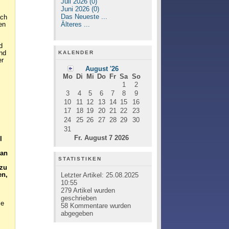
Juli 2026 (0)
Juni 2026 (0)
Das Neueste ...
ich
Älteres ...
en
d
KALENDER
nd
er
August '26
Mo
Di
Mi
Do
Fr
Sa
So
1
2
3
4
5
6
7
8
9
10
11
12
13
14
15
16
17
18
19
20
21
22
23
24
25
26
27
28
29
30
31
Fr. August 7 2026
l
 an
STATISTIKEN
 zu
Letzter Artikel:
25.08.2025
en,
10:55
279
Artikel wurden
geschrieben
ie
58
Kommentare wurden
abgegeben