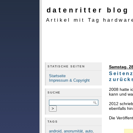
datenritter blog
Artikel mit Tag hardwar
Samstag, 28
STATISCHE SEITEN
Seiten
Startseite
zurück
Impressum & Copyright
2008 hatte i
SUCHE
kann und w
2012 schrieb
ebenfalls hi
Die Veröffen
TAGS
android
,
anonymität
,
auto
,