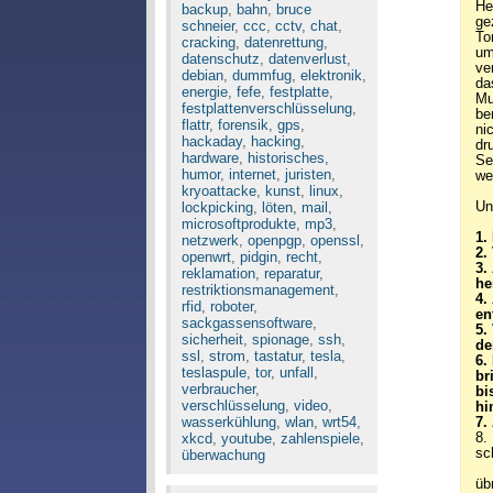
He
backup
,
bahn
,
bruce
ge
schneier
,
ccc
,
cctv
,
chat
,
To
cracking
,
datenrettung
,
um
datenschutz
,
datenverlust
,
ve
debian
,
dummfug
,
elektronik
,
da
energie
,
fefe
,
festplatte
,
Mu
festplattenverschlüsselung
,
be
flattr
,
forensik
,
gps
,
ni
hackaday
,
hacking
,
dr
hardware
,
historisches
,
Se
humor
,
internet
,
juristen
,
we
kryoattacke
,
kunst
,
linux
,
lockpicking
,
löten
,
mail
,
Un
microsoftprodukte
,
mp3
,
1.
netzwerk
,
openpgp
,
openssl
,
2.
openwrt
,
pidgin
,
recht
,
3.
reklamation
,
reparatur
,
he
restriktionsmanagement
,
4.
rfid
,
roboter
,
en
sackgassensoftware
,
5.
sicherheit
,
spionage
,
ssh
,
de
ssl
,
strom
,
tastatur
,
tesla
,
6.
teslaspule
,
tor
,
unfall
,
br
verbraucher
,
bi
verschlüsselung
,
video
,
hi
wasserkühlung
,
wlan
,
wrt54
,
7.
xkcd
,
youtube
,
zahlenspiele
,
8.
sc
überwachung
üb