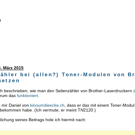
e
. März 2015
zähler bei (allen?) Toner-Modulen von B
setzen
ch beschrieben, wie man den Seitenzähler von Brother-Laserdruckern
arum das
funktioniert
.
 mir Daniel von
kinoumdieecke.ch
, dass er das mit einem Toner-Modu
nbekommen habe. (Ich vermute, er meint T
N
2120.)
tlichung seines Beitrags hole ich hiermit nach: