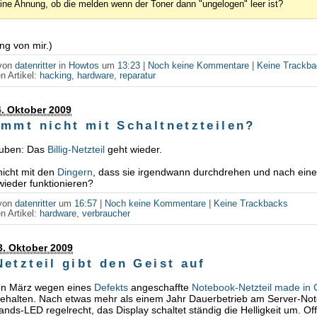
ine Ahnung, ob die melden wenn der Toner dann "ungelogen" leer ist?
ng von mir.)
 von
datenritter
in
Howtos
um
13:23
|
Noch keine Kommentare
|
Keine Trackb
n Artikel:
hacking
,
hardware
,
reparatur
. Oktober 2009
immt nicht mit Schaltnetzteilen?
auben: Das
Billig-Netzteil
geht wieder.
nicht mit den
Dingern
, dass sie irgendwann durchdrehen und nach eine
ieder funktionieren?
 von
datenritter
um
16:57
|
Noch keine Kommentare
|
Keine Trackbacks
n Artikel:
hardware
,
verbraucher
3. Oktober 2009
etzteil gibt den Geist auf
ten März wegen eines
Defekts
angeschaffte
Notebook-Netzteil made in 
gehalten. Nach etwas mehr als einem Jahr Dauerbetrieb am Server-Not
ands-LED regelrecht, das Display schaltet ständig die Helligkeit um. Of