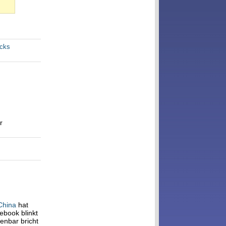
acks
r
China
hat
ebook blinkt
fenbar bricht