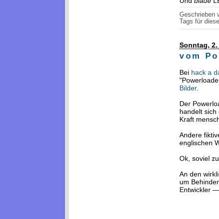
Und
blaue
LE
Geschrieben
Tags für diese
Sonntag, 2
vom Po
Bei
hack a d
"Powerloade
Bilder
.
Der Powerloa
handelt si
Kraft mensch
Andere fikti
englischen W
Ok, soviel z
An den wirkl
um Behindert
Entwickler —