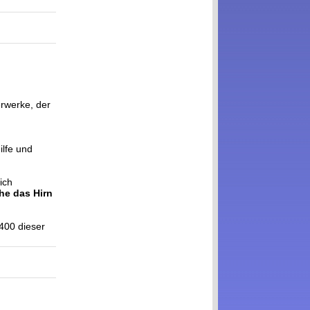
rwerke, der
ilfe und
ich
he das Hirn
 400 dieser