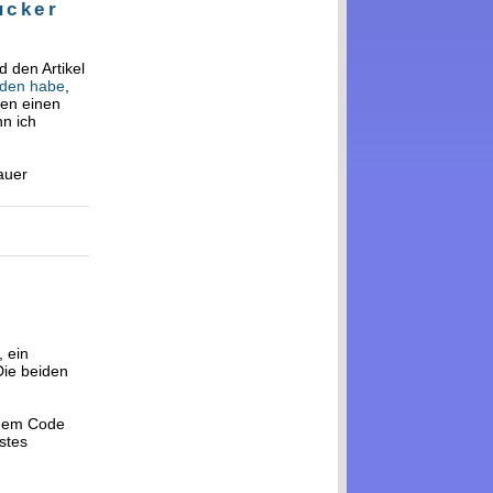
ucker
d den Artikel
unden habe
,
den einen
nn ich
auer
, ein
Die beiden
inem Code
stes