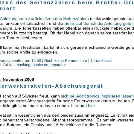
tzen des Seitenzählers beim Brother-Dr
niert
e
Anleitung zum Zurücksetzen des Seitenzählers
mittlerweile getestet un
 Es funktioniert tatsächlich, und die
Seite, auf der ich die Anleitung gef
 warum. Die Tonerkassetten haben offenbar einen Rückstellhebel, der 
Inneren kurzzeitig betätigt. Ob der Hebel sich danach selbst zerstört ka
n Toners nicht testen.
ll kann man festhalten: Es lohnt sich, gerade mechanische Geräte gen
um solche Kniffe zu entdecken.
 von
datenritter
um
13:50
|
Noch keine Kommentare
|
1 Trackback
n Artikel:
hacking
,
hardware
,
reparatur
6. November 2008
uerwerksraketen-Abschussgerät
t schon auf Silvester freut, kann
sich bei Addictronics inspirieren lassen
lergesteuertes Abschussgerät für seine Feuerwerksraketen zu bauen. 
elle gibt's bei hack a day zu sehen:
hier
und
hier
.
rät ist im wesentlichen aus den beiden zusammengesetz. Es ist mit e
nd beherrscht verschiedene "Abschussprogramme". Es hat ein wasserfe
le Buttons, ein Display und 16 Anschlüsse für die Raketen.