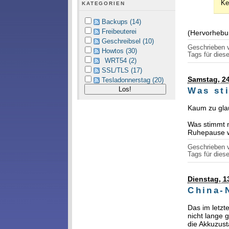
Ke
KATEGORIEN
Backups (14)
Freibeuterei
(Hervorhebu
Geschreibsel (10)
Geschrieben
Howtos (30)
Tags für diese
WRT54 (2)
SSL/TLS (17)
Samstag, 24
Tesladonnerstag (20)
Was st
Kaum zu gl
Was stimmt 
Ruhepause w
Geschrieben
Tags für diese
Dienstag, 1
China-N
Das im letz
nicht lange 
die Akkuzust