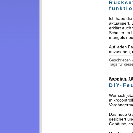
Rückse
funktio
Ich habe di
aktualisiert.
erklärt auch
Schalter im 
mangels neue
Auf jeden Fa
anzusehen, 
Geschrieben
Tags für diese
Sonntag, 1
DIY-Fe
Wer sich jetz
mikrocontrol
Vorgängermod
Das neue Ge
gesichert u
Gehäuse, coo