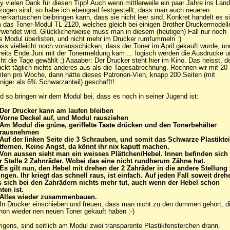
y vielen Dank für diesen Tipp! Auch wenn mittlerweile ein paar Jahre ins Land
zogen sind, so habe ich ebengrad festgestellt, dass man auch neueren
nerkartuschen beibringen kann, dass sie nicht leer sind. Konkret handelt es s
 das Toner-Modul TL 2120, welches gleich bei einigen Brother Druckermodell
rwendet wird. Glücklicherweise muss man in diesem (heutigen) Fall nur noch
s Modul überlisten, und nicht mehr im Drucker rumfummeln :)
ss vielleicht noch vorausschicken, dass der Toner im April gekauft wurde, un
reits Ende Juni mit der Tonermeldung kam ... logisch werden die Ausdrucke u
cht die Tage gewählt ;) Aaaaber: Der Drucker steht hier im Kino. Das heisst, d
uckt täglich nichts anderes aus als die Tagesabrechnung. Rechnen wir mit 20
iten pro Woche, dann hätte dieses Patronen-Vieh, knapp 200 Seiten (mit
niger als 6% Schwarzanteil) geschafft!
d so bringen wir dem Modul bei, dass es noch in seiner Jugend ist:
 Der Drucker kann am laufen bleiben
 Vorne Deckel auf, und Modul rausziehen
 Am Modul die grüne, geriffelte Taste drücken und den Tonerbehälter
rausnehmen
 Auf der linken Seite die 3 Schrauben, und somit das Schwarze Plastiktei
tfernen. Keine Angst, da könnt ihr nix kaputt machen.
 Von aussen sieht man ein weisses Plättchen/Hebel. Innen befinden sich
r Stelle 2 Zahnräder. Wobei das eine nicht rundherum Zähne hat.
 Es gilt nun, den Hebel mit drehen der 2 Zahräder in die andere Stellung
ingen. Ihr kriegt das schnell raus, ist einfach. Auf jeden Fall soweit dreh
s sich bei den Zahrädern nichts mehr tut, auch wenn der Hebel schon
nten ist.
 Alles wieder zusammenbauen.
 In Drucker einschieben und freuen, dass man nicht zu den dummen gehört, d
hon wieder nen neuen Toner gekauft haben ;-)
rigens, sind seitlich am Modul zwei transparente Plastikfensterchen drann.