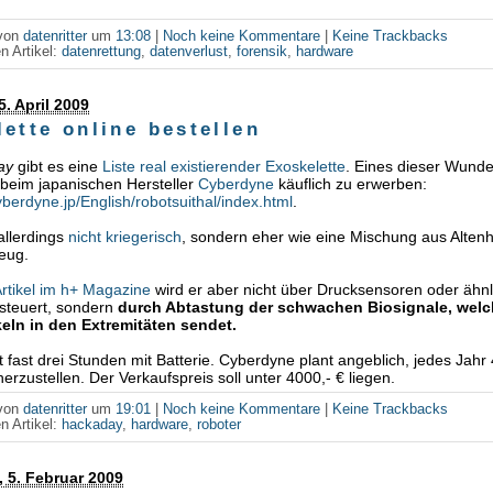
 von
datenritter
um
13:08
|
Noch keine Kommentare
|
Keine Trackbacks
n Artikel:
datenrettung
,
datenverlust
,
forensik
,
hardware
5. April 2009
ette online bestellen
ay
gibt es eine
Liste real existierender Exoskelette
. Eines dieser Wunde
beim japanischen Hersteller
Cyberdyne
käuflich zu erwerben:
yberdyne.jp/English/robotsuithal/index.html
.
 allerdings
nicht kriegerisch
, sondern eher wie eine Mischung aus Altenh
eug.
rtikel im h+ Magazine
wird er aber nicht über Drucksensoren oder ähnl
esteuert, sondern
durch Abtastung der schwachen Biosignale, welc
eln in den Extremitäten sendet.
t fast drei Stunden mit Batterie. Cyberdyne plant angeblich, jedes Jahr
erzustellen. Der Verkaufspreis soll unter 4000,- € liegen.
 von
datenritter
um
19:01
|
Noch keine Kommentare
|
Keine Trackbacks
n Artikel:
hackaday
,
hardware
,
roboter
 5. Februar 2009