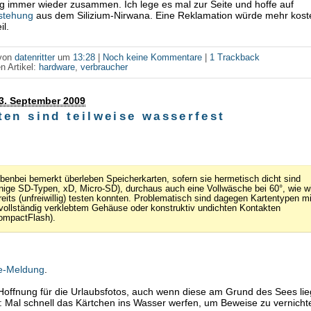
 immer wieder zusammen. Ich lege es mal zur Seite und hoffe auf
stehung
aus dem Silizium-Nirwana. Eine Reklamation würde mehr koste
il.
 von
datenritter
um
13:28
|
Noch keine Kommentare
|
1 Trackback
n Artikel:
hardware
,
verbraucher
3. September 2009
ten sind teilweise wasserfest
benbei bemerkt überleben Speicherkarten, sofern sie hermetisch dicht sind
inige SD-Typen, xD, Micro-SD), durchaus auch eine Vollwäsche bei 60°, wie wi
reits (unfreiwillig) testen konnten. Problematisch sind dagegen Kartentypen mi
vollständig verklebtem Gehäuse oder konstruktiv undichten Kontakten
ompactFlash).
e-Meldung
.
 Hoffnung für die Urlaubsfotos, auch wenn diese am Grund des Sees li
: Mal schnell das Kärtchen ins Wasser werfen, um Beweise zu vernicht