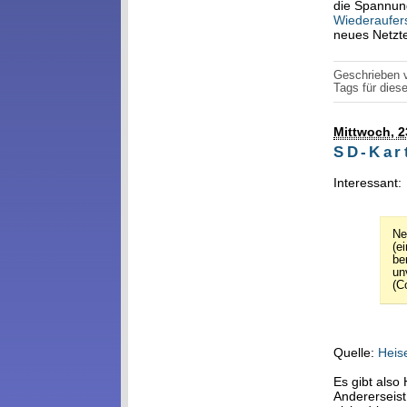
die Spannung
Wiederaufer
neues Netzte
Geschrieben
Tags für diese
Mittwoch, 2
SD-Kar
Interessant:
Ne
(e
be
un
(C
Quelle:
Heis
Es gibt also
Andererseist