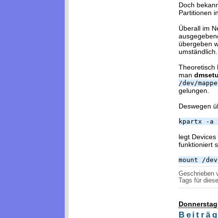
Doch bekannt
Partitionen 
Überall im N
ausgegebenen
übergeben 
umständlich.
Theoretisch
man
dmset
/dev/mappe
gelungen.
Deswegen üb
kpartx -a 
legt Devices
funktioniert
mount /dev
Geschrieben
Tags für diese
Donnerstag,
Beiträ