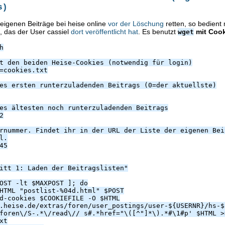
s)
 eigenen Beiträge bei heise online
vor der Löschung
retten, so bedient
s, das der User cassiel
dort veröffentlicht hat
. Es benutzt
mit Coo
wget
h
t den beiden Heise-Cookies (notwendig für login)
=cookies.txt
es ersten runterzuladenden Beitrags (0=der aktuellste)
es ältesten noch runterzuladenden Beitrags
2
rnummer. Findet ihr in der URL der Liste der eigenen Bei
l.
45
itt 1: Laden der Beitragslisten"
OST -lt $MAXPOST ]; do
HTML "postlist-%04d.html" $POST
d-cookies $COOKIEFILE -O $HTML
.heise.de/extras/foren/user_postings/user-${USERNR}/hs-$
foren\/S-.*\/read\// s#.*href="\([^"]*\).*#\1#p' $HTML >
xt