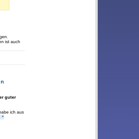
egen.
en ist auch
en
er guter
habe ich aus
 "