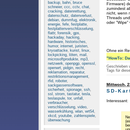
backup
,
bahn
,
bruce
Firmware) de
schneier
,
ccc
,
cctv
,
chat
,
zumindest ab
cracking
,
datenrettung
,
nicht, wenn 
datenschutz
,
datenverlust
,
Threads und
debian
,
dummfug
,
elektronik
,
oder "Wipe" 
energie
,
fefe
,
festplatte
,
festplattenverschlüsselung
,
flattr
,
forensik
,
gps
,
hackaday
,
hacking
,
hardware
,
historisches
,
humor
,
internet
,
juristen
,
kryoattacke
,
kunst
,
linux
,
Ohne ein Re
lockpicking
,
löten
,
mail
,
"HowTo: Dat
microsoftprodukte
,
mp3
,
netzwerk
,
openpgp
,
openssl
,
Geschrieben
openwrt
,
pidgin
,
recht
,
Tags für diese
reklamation
,
reparatur
,
restriktionsmanagement
,
rfid
,
roboter
,
Mittwoch, 2
sackgassensoftware
,
sicherheit
,
spionage
,
ssh
,
SD-Kar
ssl
,
strom
,
tastatur
,
tesla
,
teslaspule
,
tor
,
unfall
,
Interessant:
verbraucher
,
verschlüsselung
,
video
,
wasserkühlung
,
wlan
,
wrt54
,
xkcd
,
youtube
,
zahlenspiele
,
Ne
überwachung
(e
be
un