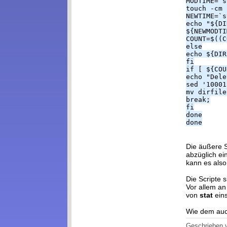
MODTIME=`s
touch -cm 
NEWTIME=`s
echo "${DI
${NEWMODTI
COUNT=$((C
else
echo ${DIR
fi
if [ ${COU
echo "Dele
sed '10001
mv dirfile
break;
fi
done
done
Die äußere S
abzüglich ein
kann es also
Die Scripte 
Vor allem an
von
stat
eins
Wie dem auc
Geschrieben