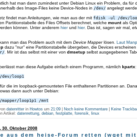
lich hat man dann zumindest unter Debian Linux ein Problem, da für 
innerhalb des Image-Files keine Device-Nodes in
angelegt werde
/dev/
etz findet man Anleitungen, wie man aus der mit
fdisk -ul /dev/lo
 Partitionstabelle des Files Offsets berechnet, welche
mount
als Opt
werden können. Unter anderem
hier
und
hier
. Das ist, sagen wir mal,
et
 kann man das Problem auch mit dem
Device Mapper
lösen.
Laut Man
up
dazu "nur" eine Partitionstabelle übergeben, die Devices erscheinen
. Mir ist das selbst mit einer von
dmsetup
selbst ausgegebenen Tabe
r/
erlässt man diese Aufgabe einfach einem Programm, nämlich
kpartx
:
/dev/loop1
 für die im loopback-gemounteten File enthaltenen Partitionen an. Dan
 sowas dann auch unter Debian:
/mapper/loop1p1 /mnt
 von
datenritter
in
Howtos
um
21:09
|
Noch keine Kommentare
|
Keine Trackb
n Artikel:
datenrettung
,
debian
,
festplatte
,
forensik
,
linux
 30. Oktober 2008
ge aus dem heise-Forum retten (wget mit