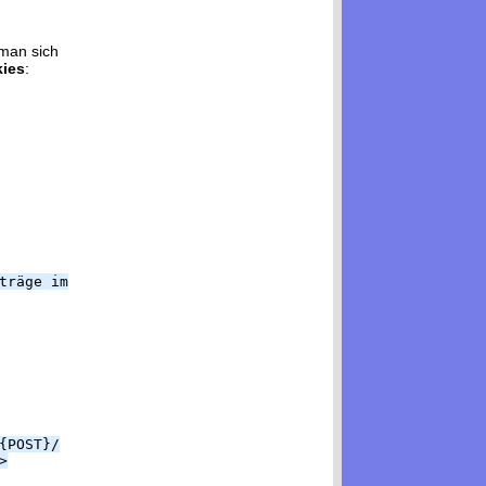
 man sich
kies
:
träge im
{POST}/
>