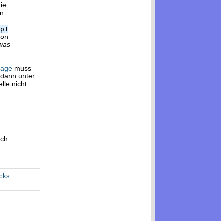
die
n.
op1
ion
was
page
muss
 dann unter
lle nicht
ach
acks