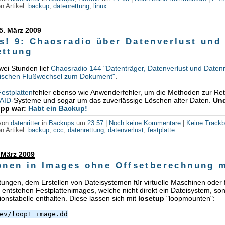
n Artikel:
backup
,
datenrettung
,
linux
5. März 2009
s! 9: Chaosradio über Datenverlust und
ettung
zwei Stunden lief
Chaosradio 144 "Datenträger, Datenverlust und Daten
ischen Flußwechsel zum Dokument"
.
Festplatten
fehler ebenso wie Anwenderfehler, um die Methoden zur Ret
AID
-Systeme und sogar um das zuverlässige Löschen alter Daten.
Und
ipp war:
Habt ein Backup!
 von
datenritter
in
Backups
um
23:57
|
Noch keine Kommentare
|
Keine Track
n Artikel:
backup
,
ccc
,
datenrettung
,
datenverlust
,
festplatte
 März 2009
ionen in Images ohne Offsetberechnung 
tungen, dem Erstellen von Dateisystemen für virtuelle Maschinen oder
tstehen Festplattenimages, welche nicht direkt ein Dateisystem, so
tionstabelle enthalten. Diese lassen sich mit
losetup
"loopmounten":
ev/loop1 image.dd