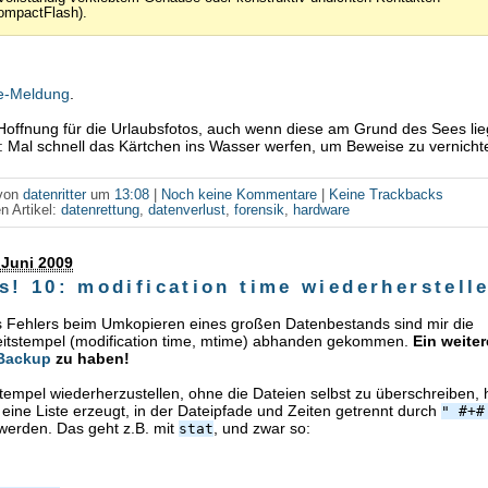
ompactFlash).
e-Meldung
.
 Hoffnung für die Urlaubsfotos, auch wenn diese am Grund des Sees li
: Mal schnell das Kärtchen ins Wasser werfen, um Beweise zu vernicht
 von
datenritter
um
13:08
|
Noch keine Kommentare
|
Keine Trackbacks
n Artikel:
datenrettung
,
datenverlust
,
forensik
,
hardware
 Juni 2009
s! 10: modification time wiederherstell
 Fehlers beim Umkopieren eines großen Datenbestands sind mir die
itstempel (modification time, mtime) abhanden gekommen.
Ein weiter
Backup
zu haben!
tempel wiederherzustellen, ohne die Dateien selbst zu überschreiben, 
ine Liste erzeugt, in der Dateipfade und Zeiten getrennt durch
" #+#
werden. Das geht z.B. mit
, und zwar so:
stat