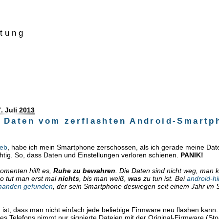
ttung
. Juli 2013
 Daten vom zerflashten Android-Smartp
ieb
, habe ich mein Smartphone zerschossen, als ich gerade meine Dat
ichtig. So, dass Daten und Einstellungen verloren schienen.
PANIK!
omenten hilft es,
Ruhe zu bewahren
. Die Daten sind nicht weg, man
lso tut man erst mal
nichts
, bis man weiß,
was
zu tun ist. Bei
android-hi
manden gefunden
, der sein Smartphone deswegen seit einem Jahr im 
ist, dass man nicht einfach jede beliebige Firmware neu flashen kann.
es Telefons nimmt nur signierte Dateien mit der Original-Firmware (Sto