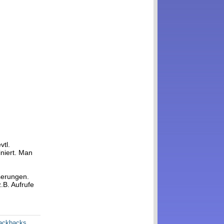
vtl.
iniert. Man
sserungen.
.B. Aufrufe
rackbacks