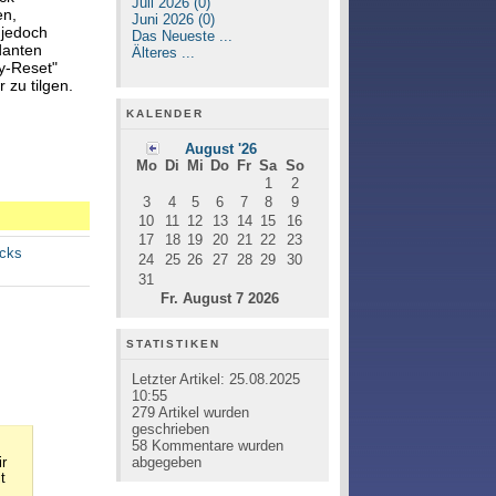
Juli 2026 (0)
en,
Juni 2026 (0)
 jedoch
Das Neueste ...
danten
Älteres ...
y-Reset"
 zu tilgen.
KALENDER
August '26
Mo
Di
Mi
Do
Fr
Sa
So
1
2
3
4
5
6
7
8
9
10
11
12
13
14
15
16
17
18
19
20
21
22
23
acks
24
25
26
27
28
29
30
31
Fr. August 7 2026
STATISTIKEN
Letzter Artikel:
25.08.2025
10:55
279
Artikel wurden
geschrieben
58
Kommentare wurden
abgegeben
r
t