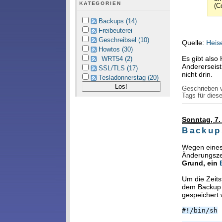
KATEGORIEN
(C
Backups (14)
Freibeuterei
Geschreibsel (10)
Quelle:
Heis
Howtos (30)
Es gibt also
WRT54 (2)
Andererseist
SSL/TLS (17)
nicht drin.
Tesladonnerstag (20)
Geschrieben
Tags für diese
Sonntag, 7.
Backup
Wegen eines
Änderungsze
Grund, ein
Um die Zeits
dem Backup e
gespeichert 
#!/bin/sh