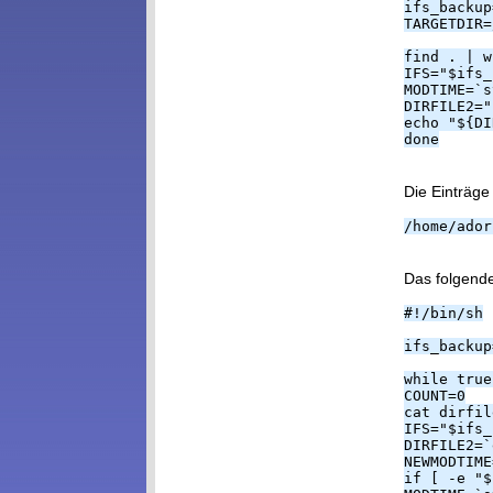
ifs_backup
TARGETDIR=
find . | w
IFS="$ifs_
MODTIME=`s
DIRFILE2="
echo "${DI
done
Die Einträge
/home/ador
Das folgende
#!/bin/sh
ifs_backup
while true
COUNT=0
cat dirfil
IFS="$ifs_
DIRFILE2=`
NEWMODTIME
if [ -e "$