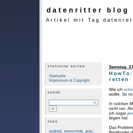
datenritter blog
Artikel mit Tag datenre
Samstag, 27
STATISCHE SEITEN
HowTo:
Startseite
retten
Impressum & Copyright
Wie ich
schr
SUCHE
wollte. So r
In solchen M
nicht ran. A
ich sogar
je
liegen hat.
TAGS
Das Problem 
android
,
anonymität
,
auto
,
Bootloader d