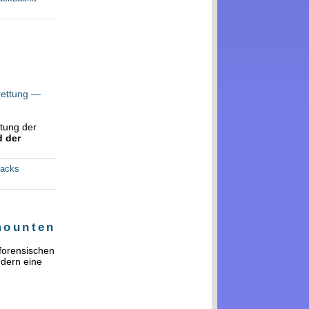
rettung —
tung der
 der
backs
mounten
 forensischen
ndern eine