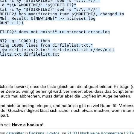
tat -c %y "${DIRFILE2}"|sed -s "s/\..*//"`
-d "${NEWMODTIME}" "${DIRFILE2}"
tat -c %y "${DIRFILE2}"|sed -s "s/\..*//"`
RFILE2} has modification time ${MODTIME}, changed to
ME}. Result: ${NEWTIME}" >> mtimeset.log
OUNT + 1))
FILE2}" does not exist!" >> mtimeset_error.log
NT} -gt 10000 ]; then
ting 10000 lines from dirfilelist.txt."
,$w dirfilelist2.txt' dirfilelist.txt >/dev/null
list2.txt dirfilelist.txt
chleife bewirkt, dass die Liste gleich um die abgearbeiteten Einträge (e
er Zeile zu wenig) bereinigt wird, verhindert aber, dass das Script term
 auch mal abbrechen, muss dafür aber die Logfiles im Auge behalten.
sind nicht unbedingt elegant, und natürlich gibt es viel Raum für Verbe
 der Geschwindigkeit lässt sich sicher noch etwas machen, wenn man z
part.
h sei:
Have a backup!
 von
datenritter
in
Backups
,
Howtos
um
21:03
|
Noch keine Kommentare
|
2 T