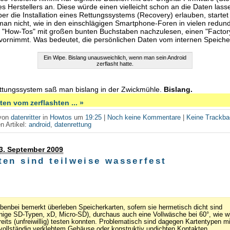
s Herstellers an. Diese würde einen vielleicht schon an die Daten lass
er die Installation eines Rettungssystems (Recovery) erlauben, startet
man nicht, wie in den einschlägigen Smartphone-Foren in vielen redun
 "How-Tos" mit großen bunten Buchstaben nachzulesen, einen "Factor
vornimmt. Was bedeutet, die persönlichen Daten vom internen Speicher
Ein Wipe. Bislang unausweichlich, wenn man sein Android
zerflasht hatte.
ttungssystem saß man bislang in der Zwickmühle.
Bislang.
en vom zerflashten ... »
 von
datenritter
in
Howtos
um
19:25
|
Noch keine Kommentare
|
Keine Trackb
n Artikel:
android
,
datenrettung
3. September 2009
ten sind teilweise wasserfest
benbei bemerkt überleben Speicherkarten, sofern sie hermetisch dicht sind
inige SD-Typen, xD, Micro-SD), durchaus auch eine Vollwäsche bei 60°, wie wi
reits (unfreiwillig) testen konnten. Problematisch sind dagegen Kartentypen mi
vollständig verklebtem Gehäuse oder konstruktiv undichten Kontakten