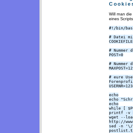
Cookie
Will man die
eines Script
#!/bin/bas
# Datei mi
COOKIEFILE
# Nummer d
POST=0
# Nummer d
MAXPOST=12
# eure Use
Forenprofi
USERNR=123
echo
echo "Schr
echo
while [ $P
printf -v 
wget --loa
http://www
sed -n '\/
postlist.t