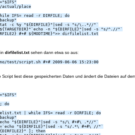
="$IFS"
/actual/place
hile IFS= read -r DIRFILE; do
backup"
tat -c %y "${DIRFILE}"|sed -s "s/\..*//"`
${TARGETDIR}"`echo -n "${DIRFILE}"|sed -s "s/^.//"`
RFILE2} #+# ${MODTIME}">> dirfilelist.txt
 in
dirfilelist.txt
sehen dann etwa so aus:
no/test/script.sh #+# 2009-06-06 15:23:00
 Script liest diese gespeicherten Daten und ändert die Dateien auf de
="$IFS"
; do
elist.txt | while IFS= read -r DIRFILE; do
backup"
echo "${DIRFILE}"|sed -s "s/\ #+#\ .*//"`
=`echo "${DIRFILE}"|sed -s "s/.*\ #+#\ //"`
{DIRFILE2}" ]; then