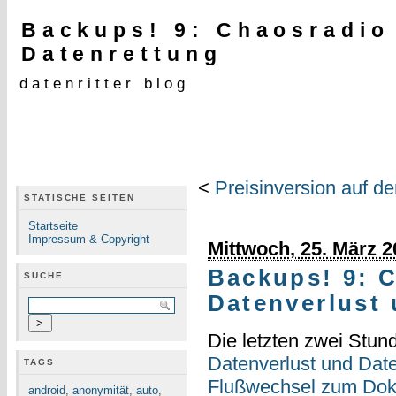
Backups! 9: Chaosradio
Datenrettung
datenritter blog
<
Preisinversion auf d
STATISCHE SEITEN
Startseite
Impressum & Copyright
Mittwoch, 25. März 2
Backups! 9: 
SUCHE
Datenverlust
Die letzten zwei Stund
Datenverlust und Da
TAGS
Flußwechsel zum Do
android
,
anonymität
,
auto
,