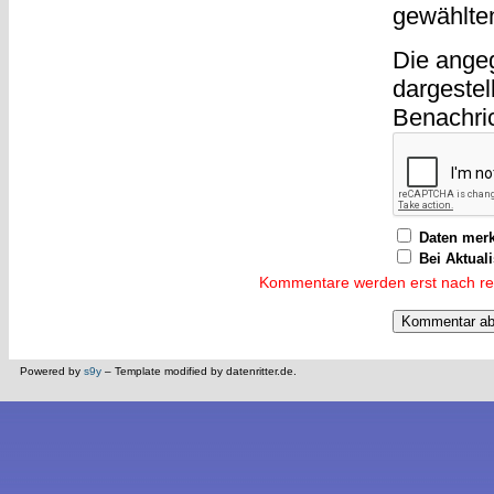
gewählte
Die ange
dargestel
Benachri
Daten mer
Bei Aktual
Kommentare werden erst nach reda
Powered by
s9y
– Template modified by datenritter.de.