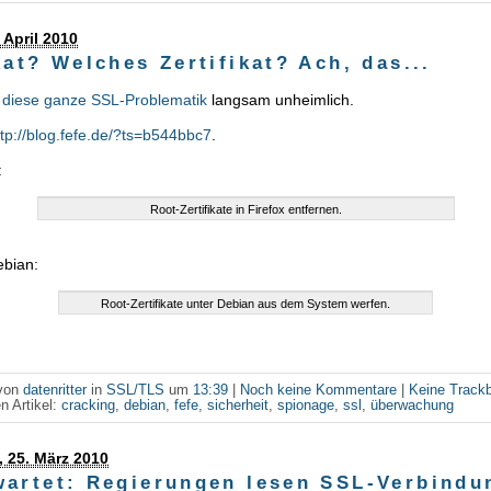
 April 2010
kat? Welches Zertifikat? Ach, das...
d
diese ganze SSL-Problematik
langsam unheimlich.
ttp://blog.fefe.de/?ts=b544bbc7
.
:
Root-Zertifikate in Firefox entfernen.
ebian:
Root-Zertifikate unter Debian aus dem System werfen.
 von
datenritter
in
SSL/TLS
um
13:39
|
Noch keine Kommentare
|
Keine Track
n Artikel:
cracking
,
debian
,
fefe
,
sicherheit
,
spionage
,
ssl
,
überwachung
 25. März 2010
wartet: Regierungen lesen SSL-Verbindu