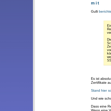
mit
Gulli
bericht
Ei
Re
ve
Di
Sc
Ze
vo
kö
we
SS
Es ist absol
Zertifikate 
Stand hier s
Und wie sc
Dass eine Re
Wenn eine Ve