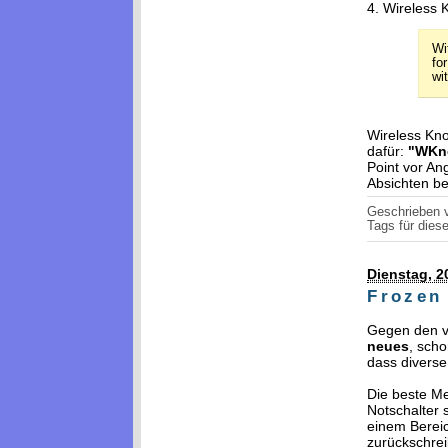
4. Wireless 
Wi
fo
wi
Wireless Kn
dafür:
"WKn
Point vor An
Absichten be
Geschrieben
Tags für diese
Dienstag, 2
Frozen
Gegen den 
neues
, sch
dass diverse
Die beste Me
Notschalter 
einem Bereic
zurückschrei