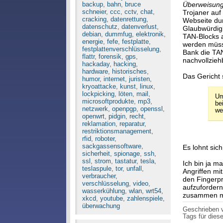
backup
,
bahn
,
bruce
Überweisung
schneier
,
ccc
,
cctv
,
chat
,
Trojaner au
cracking
,
datenrettung
,
Webseite dur
datenschutz
,
datenverlust
,
Glaubwürdigk
debian
,
dummfug
,
elektronik
,
TAN-Blocks a
energie
,
fefe
,
festplatte
,
werden müsse
festplattenverschlüsselung
,
Bank die TAN
flattr
,
forensik
,
gps
,
nachvollzieh
hackaday
,
hacking
,
hardware
,
historisches
,
Das Gericht 
humor
,
internet
,
juristen
,
kryoattacke
,
kunst
,
linux
,
lockpicking
,
löten
,
mail
,
Um
microsoftprodukte
,
mp3
,
be
netzwerk
,
openpgp
,
openssl
,
we
openwrt
,
pidgin
,
recht
,
reklamation
,
reparatur
,
restriktionsmanagement
,
rfid
,
roboter
,
sackgassensoftware
,
Es lohnt sich
sicherheit
,
spionage
,
ssh
,
ssl
,
strom
,
tastatur
,
tesla
,
Ich bin ja m
teslaspule
,
tor
,
unfall
,
Angriffen mi
verbraucher
,
den Fingerpr
verschlüsselung
,
video
,
aufzuforder
wasserkühlung
,
wlan
,
wrt54
,
zusammen mi
xkcd
,
youtube
,
zahlenspiele
,
überwachung
Geschrieben
Tags für diese