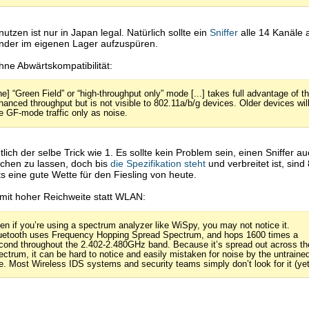
utzen ist nur in Japan legal. Natürlich sollte ein
Sniffer
alle 14 Kanäle
nder im eigenen Lager aufzuspüren.
hne Abwärtskompatibilität:
he] “Green Field” or “high-throughput only” mode [...] takes full advantage of t
hanced throughput but is not visible to 802.11a/b/g devices. Older devices wil
e GF-mode traffic only as noise.
tlich der selbe Trick wie 1. Es sollte kein Problem sein, einen Sniffer a
chen zu lassen, doch bis
die Spezifikation steht
und verbreitet ist, sind
s eine gute Wette für den Fiesling von heute.
 mit hoher Reichweite statt WLAN:
en if you’re using a spectrum analyzer like WiSpy, you may not notice it.
uetooth uses Frequency Hopping Spread Spectrum, and hops 1600 times a
cond throughout the 2.402-2.480GHz band. Because it’s spread out across th
ectrum, it can be hard to notice and easily mistaken for noise by the untraine
e. Most Wireless IDS systems and security teams simply don’t look for it (yet