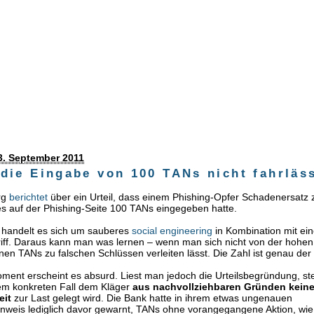
g
3. September 2011
die Eingabe von 100 TANs nicht fahrläss
org
berichtet
über ein Urteil, dass einem Phishing-Opfer Schadenersatz z
s auf der Phishing-Seite 100 TANs eingegeben hatte.
l handelt es sich um sauberes
social engineering
in Kombination mit ei
iff. Daraus kann man was lernen – wenn man sich nicht von der hohen
en TANs zu falschen Schlüssen verleiten lässt. Die Zahl ist genau der 
ment erscheint es absurd. Liest man jedoch die Urteilsbegründung, stel
sem konkreten Fall dem Kläger
aus nachvollziehbaren Gründen kein
eit
zur Last gelegt wird. Die Bank hatte in ihrem etwas ungenauen
inweis lediglich davor gewarnt, TANs ohne vorangegangene Aktion, wi