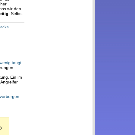
cher
ass wir den
eitig.
Selbst
backs
wenig taugt
hrungen.
kung. Ein im
Angreifer
verborgen
ly