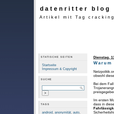
datenritter blog
Artikel mit Tag crackin
Dienstag, 1
STATISCHE SEITEN
Warum 
Startseite
Impressum & Copyright
Netzpolitik.
obwohl diese
SUCHE
Bei dem Fal
Trojanerangr
preisgegeben
Im ersten Mo
dass in die
TAGS
Fahrlässigk
Sicherheitsh
android
,
anonymität
,
auto
,