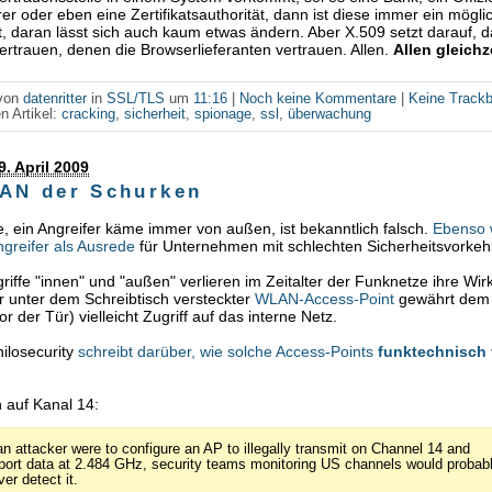
r oder eben eine Zertifikatsauthorität, dann ist diese immer ein mögli
t, daran lässt sich auch kaum etwas ändern. Aber X.509 setzt darauf, d
vertrauen, denen die Browserlieferanten vertrauen. Allen.
Allen gleichz
 von
datenritter
in
SSL/TLS
um
11:16
|
Noch keine Kommentare
|
Keine Track
n Artikel:
cracking
,
sicherheit
,
spionage
,
ssl
,
überwachung
9. April 2009
AN der Schurken
 ein Angreifer käme immer von außen, ist bekanntlich falsch.
Ebenso 
ngreifer als Ausrede
für Unternehmen mit schlechten Sicherheitsvorke
riffe "innen" und "außen" verlieren im Zeitalter der Funknetze ihre Wir
 unter dem Schreibtisch versteckter
WLAN-Access-Point
gewährt dem 
r der Tür) vielleicht Zugriff auf das interne Netz.
hilosecurity
schreibt darüber, wie solche Access-Points
funktechnisch
:
n auf Kanal 14:
 an attacker were to configure an AP to illegally transmit on Channel 14 and
port data at 2.484 GHz, security teams monitoring US channels would probab
er detect it.