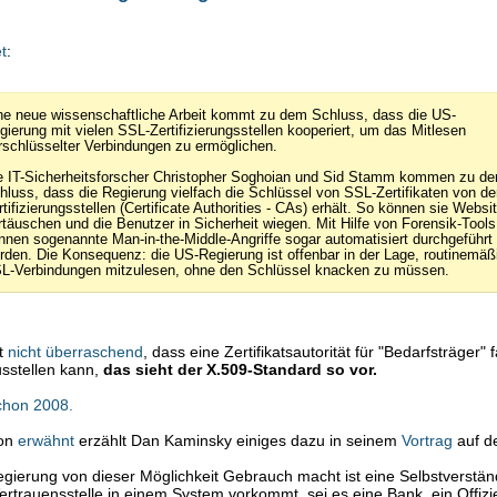
et
:
ne neue wissenschaftliche Arbeit kommt zu dem Schluss, dass die US-
gierung mit vielen SSL-Zertifizierungsstellen kooperiert, um das Mitlesen
rschlüsselter Verbindungen zu ermöglichen.
e IT-Sicherheitsforscher Christopher Soghoian und Sid Stamm kommen zu d
hluss, dass die Regierung vielfach die Schlüssel von SSL-Zertifikaten von de
rtifizierungsstellen (Certificate Authorities - CAs) erhält. So können sie Websi
rtäuschen und die Benutzer in Sicherheit wiegen. Mit Hilfe von Forensik-Tools
nnen sogenannte Man-in-the-Middle-Angriffe sogar automatisiert durchgeführt
rden. Die Konsequenz: die US-Regierung ist offenbar in der Lage, routinemäß
L-Verbindungen mitzulesen, ohne den Schlüssel knacken zu müssen.
ut
nicht überraschend
, dass eine Zertifikatsautorität für "Bedarfsträger" 
ausstellen kann,
das sieht der X.509-Standard so vor.
chon 2008.
hon
erwähnt
erzählt Dan Kaminsky einiges dazu in seinem
Vortrag
auf d
gierung von dieser Möglichkeit Gebrauch macht ist eine Selbstverständ
rtrauensstelle in einem System vorkommt, sei es eine Bank, ein Offizie