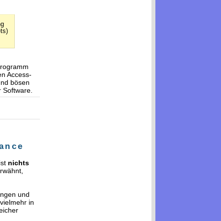
ng
ts)
 Programm
en Access-
 und bösen
r Software.
mance
ist
nichts
erwähnt,
ungen und
vielmehr in
eicher