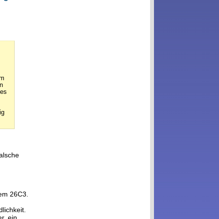
em
n
tes
ig
falsche
em 26C3.
lichkeit.
r, ein