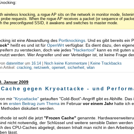
Knocking:
th wireless knocking, a rogue AP sits on the network in monitor mode, listeni
r probe requests. When the rogue AP receives a packet (or sequence of packe
th the preconfigured SSID, it awakens and switches to master mode.
ocking ist eine Abwandlung des
Portknockings
. Und es gibt bereits ein
ock"
heißt es und ist für
OpenWrt
verfügbar. Es dient dazu, den eigen
greifern zu verstecken, doch wie jedes "
Hackertool
" kann es mit guten
nutzt werden. Wer Angreifer und wer Verteidiger ist, ist keine Frage de
 von
datenritter
um
16:14
|
Noch keine Kommentare
|
Keine Trackbacks
n Artikel:
cracking
,
netzwerk
,
openwrt
,
sicherheit
,
wlan
0. Januar 2009
 Cache gegen Kryoattacke - und Perfor
von mir
"Kryoattacke"
getauften "Cold-Boot"-Angriff gibt es Abhilfe. Das 
on im
ersten Beitrag zum Thema
im Februar
vor einem Jahr
hatte ich 
 Methoden diskutiert werden.
thode ist wohl die jetzt
"Frozen Cache"
genannte. Hardwareerweiter
sind nicht notwendig, der Schlüssel und weitere sensible Daten werden 
h des CPU-Caches abgelegt, dessen Inhalt man nicht in den Arbeitssp
ben lässt.