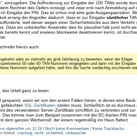
"
, einzugeben. Die Aufforderung zur Eingabe der 100 TANs wurde dur
f dem Rechner des Opfers erzeugt, und zwar erst nach Anmeldung auf 
ch Eingabe der PIN. Das ist schon mal eine gute Ausgangsposition. W
eit errang der Angreifer dadurch, dass er zur Eingabe
sämtlicher
TAN
ufforderte, weil dieser wegen einer Sicherheitslücke aus dem Verkeh
. Dass ein unbedarfter Anwender dies für plausibel hält (und nicht we
s bereits kennt und sowieso blockweise deaktivieren kann), ist durcha
bar.
schreibt hierzu auch:
gekehrt wäre es vielmehr als grob fahrlässig zu bewerten, wenn der Kläger
ispielsweise 50 oder 60 TAN-Nummern eingegeben und dann mit der Eingabe
iterer Nummern aufgehört hätte, weil ihm die Sache verdächtig erschienen wä
, das Urteil ganz zu lesen.
al gespannt, wann wir von den ersten Fällen hören, in denen eine Ban
t gefälschten
SSL-Zertifikaten
zahlen muss. Schließlich ist es durchaus
int des verwendeten Server-Zertifikats schriftlich zu verbreiten und zu
n. Das könnte man zum Beispiel zusammen mit der EC-Karten-PIN mac
t dem ganzen Werbemüll, der einem regelmäßig ins Haus flattert.
 von
datenritter
um
12:24
|
Noch keine Kommentare
|
Keine Trackbacks
n Artikel:
cracking
,
recht
,
sicherheit
,
verbraucher