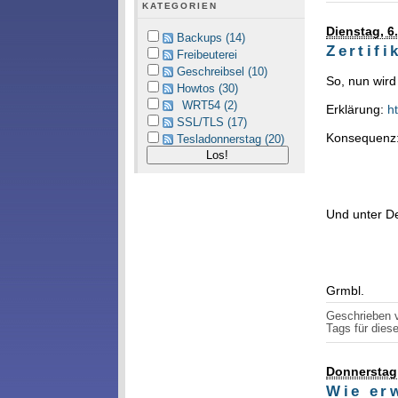
KATEGORIEN
Dienstag, 6.
Backups (14)
Zertifi
Freibeuterei
Geschreibsel (10)
So, nun wir
Howtos (30)
WRT54 (2)
Erklärung:
h
SSL/TLS (17)
Konsequenz
Tesladonnerstag (20)
Und unter D
Grmbl.
Geschrieben
Tags für diese
Donnerstag,
Wie er