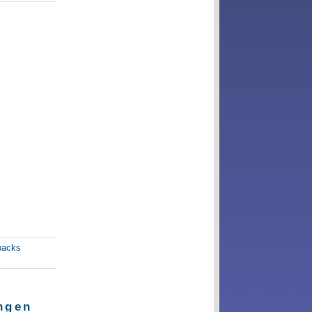
backs
ngen