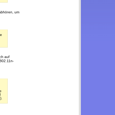
 abhören, um
he
l
uch auf
 802.11n-
e
d
).