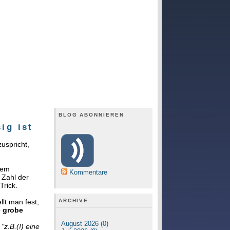
BLOG ABONNIEREN
ig ist
uspricht,
nem
Kommentare
 Zahl der
Trick.
ARCHIVE
lt man fest,
e grobe
August 2026 (0)
e
"z.B.(!) eine