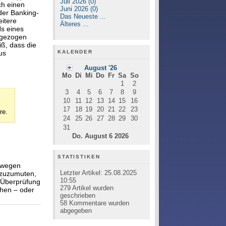
Juli 2026 (0)
ch einen
Juni 2026 (0)
der Banking-
Das Neueste ...
eitere
Älteres ...
s eines
r gezogen
iß, dass die
KALENDER
us
August '26
Mo
Di
Mi
Do
Fr
Sa
So
1
2
3
4
5
6
7
8
9
10
11
12
13
14
15
16
17
18
19
20
21
22
23
re.
24
25
26
27
28
29
30
31
Do. August 6 2026
STATISTIKEN
k wegen
Letzter Artikel:
25.08.2025
 zuzumuten,
10:55
r Überprüfung
279
Artikel wurden
hen – oder
geschrieben
58
Kommentare wurden
abgegeben