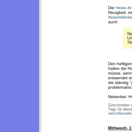
Der
heise-Ar
Neuigkeit, ne
Assemblerbe
auch:
Ne
Li
Spe
Den heftigen
halten die H
müsse, wenn 
entwendet wi
die ständig 
problematisc
Nebenbei: He
Geschrieben
Tags für diese
verschlüssel
Mittwoch, 1