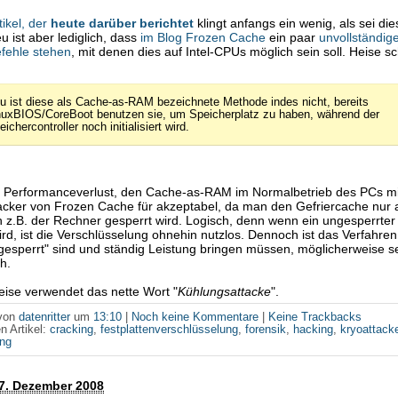
tikel, der
heute darüber berichtet
klingt anfangs ein wenig, als sei die
u ist aber lediglich, dass
im Blog Frozen Cache
ein paar
unvollständig
fehle stehen
, mit denen dies auf Intel-CPUs möglich sein soll. Heise s
u ist diese als Cache-as-RAM bezeichnete Methode indes nicht, bereits
nuxBIOS/CoreBoot benutzen sie, um Speicherplatz zu haben, während der
ichercontroller noch initialisiert wird.
 Performanceverlust, den Cache-as-RAM im Normalbetrieb des PCs mit 
acker von Frozen Cache für akzeptabel, da man den Gefriercache nur a
z.B. der Rechner gesperrt wird. Logisch, denn wenn ein ungesperrte
rd, ist die Verschlüsselung ohnehin nutzlos. Dennoch ist das Verfahren 
"gesperrt" sind und ständig Leistung bringen müssen, möglicherweise s
h.
ise verwendet das nette Wort "
Kühlungsattacke
".
 von
datenritter
um
13:10
|
Noch keine Kommentare
|
Keine Trackbacks
n Artikel:
cracking
,
festplattenverschlüsselung
,
forensik
,
hacking
,
kryoattack
ung
7. Dezember 2008