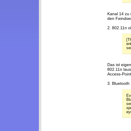
Kanal 14 zu n
den Feindse
2. 802.11n o
[T
en
se
Das ist eigen
802.11n laus
Access-Point
3. Bluetooth
Ev
Bl
se
sp
ey