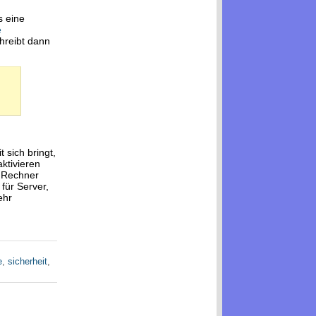
s eine
e
chreibt dann
sich bringt,
ktivieren
r Rechner
für Server,
ehr
e
,
sicherheit
,