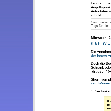
Programmiere
Angriffspunk
Autoritäten 
schuld.
Geschrieben
Tags für diese
Mittwoch, 2
das WL
Die Annahme,
der innere A
Doch die Beg
Schrank oder
"draußen" (vo
Sherri von p
sein können
1. Sie funke
If
ex
nev