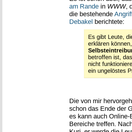
am Rande
in
WWW
, 
die bestehende
Angri
Debakel
berichtete:
Es gibt Leute, d
erklären können
Selbsteintreib
betroffen ist, da
nicht funktionier
ein ungelöstes P
Die von mir hervorgeh
schon das Ende der Ge
es kann auch Online-
Bereiche treffen. Nac
Kuri, er werde die Leu