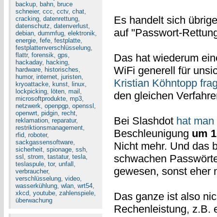
backup
,
bahn
,
bruce
schneier
,
ccc
,
cctv
,
chat
,
Es handelt sich übrig
cracking
,
datenrettung
,
datenschutz
,
datenverlust
,
auf "Passwort-Rettung
debian
,
dummfug
,
elektronik
,
energie
,
fefe
,
festplatte
,
festplattenverschlüsselung
,
flattr
,
forensik
,
gps
,
Das hat wiederum ein
hackaday
,
hacking
,
WiFi generell für uns
hardware
,
historisches
,
humor
,
internet
,
juristen
,
Kristian Köhntopp frag
kryoattacke
,
kunst
,
linux
,
lockpicking
,
löten
,
mail
,
den gleichen Verfahre
microsoftprodukte
,
mp3
,
netzwerk
,
openpgp
,
openssl
,
openwrt
,
pidgin
,
recht
,
Bei Slashdot
hat man 
reklamation
,
reparatur
,
restriktionsmanagement
,
Beschleunigung
um 1
rfid
,
roboter
,
sackgassensoftware
,
Nicht mehr. Und das b
sicherheit
,
spionage
,
ssh
,
schwachen Passwörte
ssl
,
strom
,
tastatur
,
tesla
,
teslaspule
,
tor
,
unfall
,
gewesen, sonst eher n
verbraucher
,
verschlüsselung
,
video
,
wasserkühlung
,
wlan
,
wrt54
,
xkcd
,
youtube
,
zahlenspiele
,
Das ganze ist also ni
überwachung
Rechenleistung, z.B. e