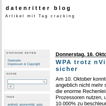
datenritter blog
Artikel mit Tag cracking
Donnerstag, 16. Okt
STATISCHE SEITEN
Startseite
WPA trotz nV
Impressum & Copyright
sicher
SUCHE
Am 10. Oktober konn
angeblich nicht mehr 
die enorme Rechenleis
Prozessoren nutzen,
TAGS
10.000% zu beschleu
android
,
anonymität
,
auto
,