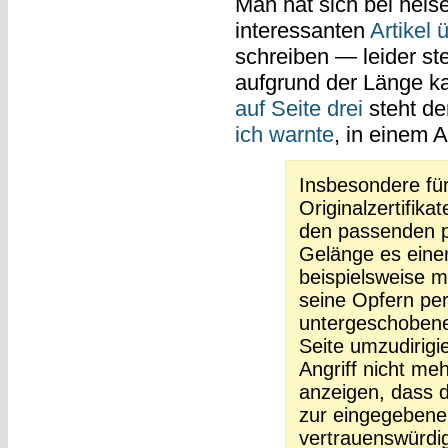
Man hat sich bei heis
interessanten
Artikel
schreiben — leider st
aufgrund der Länge ka
auf Seite drei
steht de
ich warnte
, in einem
Insbesondere fü
Originalzertifi
den passenden p
Gelänge es eine
beispielsweise 
seine Opfern pe
untergeschobene
Seite umzudirig
Angriff nicht me
anzeigen, dass d
zur eingegebene
vertrauenswürdi