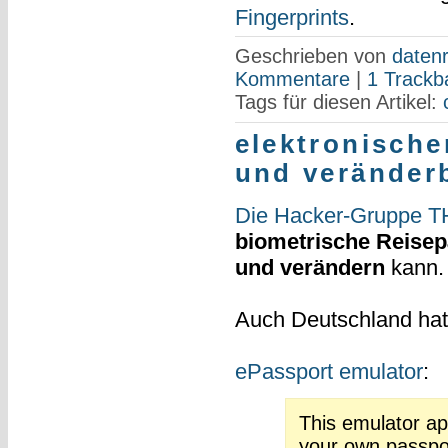
Fingerprints
.
Geschrieben von
datenr
Kommentare
|
1 Trackb
Tags für diesen Artikel:
elektronische
und veränder
Die Hacker-Gruppe TH
biometrische Reise
und verändern
kann.
Auch Deutschland ha
ePassport emulator
:
This emulator ap
your own passpor