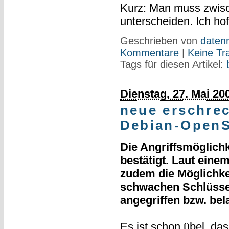
Kurz: Man muss zwisc
unterscheiden. Ich hof
Geschrieben von
datenr
Kommentare
|
Keine Tr
Tags für diesen Artikel:
Dienstag, 27. Mai 20
neue erschre
Debian-Open
Die Angriffsmöglichke
bestätigt. Laut einem
zudem die Möglichkei
schwachen Schlüssel
angegriffen bzw. be
Es ist schon übel, da