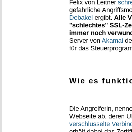
Felix von Leitner
schr
gefährliche Angriffsmö
Debakel
ergibt.
Alle 
"schlechtes" SSL-Zer
immer noch verwund
Server von
Akamai
der
für das Steuerprogr
Wie es funkti
Die Angreiferin, nenne
Webseite ab, deren 
verschlüsselte Verbin
erhält dabei das Zerti