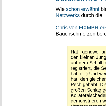
Wie
schon erwähnt
bi
Netzwerks
durch die "
Chris von FIXMBR erkl
Bauchschmerzen berei
Hat irgendwer an
den kleinen Jun
auf dem Schulho
registriert, die 
hat. (...) Und w
hat, den gleichen
Pech gehabt. Di
großen Schlag g
Kollateralschäde
demonstrieren w