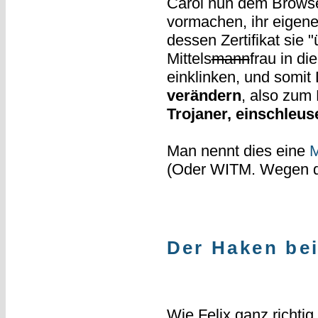
Carol nun dem Browse
vormachen, ihr eigener
dessen Zertifikat sie 
Mittels
mann
frau in d
einklinken, und somit
verändern
, also zum
Trojaner, einschleus
Man nennt dies eine
M
(Oder WITM. Wegen de
Der Haken be
Wie Felix ganz richtig