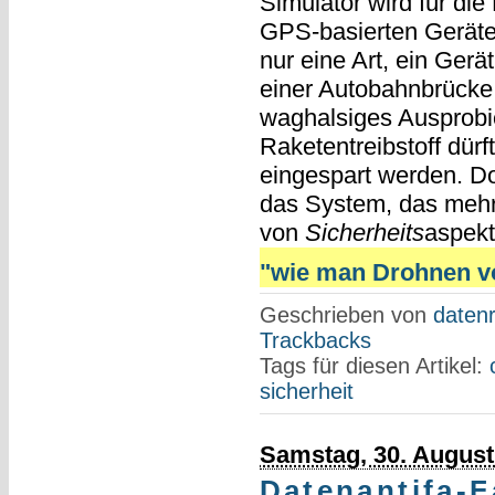
Simulator wird für d
GPS-basierten Geräte
nur eine Art, ein Gerä
einer Autobahnbrücke 
waghalsiges Ausprobi
Raketentreibstoff dür
eingespart werden. Do
das System, das mehr
von
Sicherheits
aspekt
"wie man Drohnen vom
Geschrieben von
datenr
Trackbacks
Tags für diesen Artikel:
sicherheit
Samstag, 30. August
Datenantifa-Fa