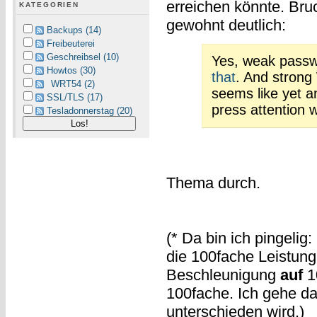
erreichen könnte. Br
KATEGORIEN
gewohnt deutlich:
Backups (14)
Freibeuterei
Geschreibsel (10)
Yes, weak passw
Howtos (30)
that
. And strong
WRT54 (2)
seems like yet a
SSL/TLS (17)
press attention w
Tesladonnerstag (20)
Thema durch.
(* Da bin ich pingeli
die 100fache Leistung
Beschleunigung
auf
1
100fache. Ich gehe d
unterschieden wird.)