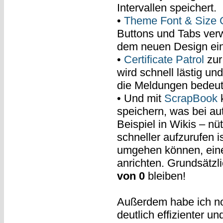
Intervallen speichert.
•
Theme Font & Size 
Buttons und Tabs verw
dem neuen Design ein
•
Certificate Patrol
zur
wird schnell lästig un
die Meldungen bedeu
• Und mit
ScrapBook
k
speichern, was bei au
Beispiel in Wikis – nüt
schneller aufzurufen i
umgehen können, eine
anrichten. Grundsätzli
von 0
bleiben!
Außerdem habe ich no
deutlich effizienter 