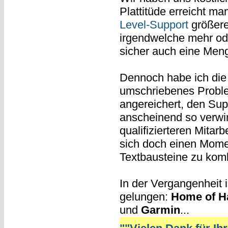
Plattitüde erreicht man
Level-Support
größere
irgendwelche mehr od
sicher auch eine Men
Dennoch habe ich die 
umschriebenes Proble
angereichert, den Sup
anscheinend so verwir
qualifizierteren Mita
sich doch einen Momen
Textbausteine zu komb
In der Vergangenheit 
gelungen:
Home of H
und
Garmin
...