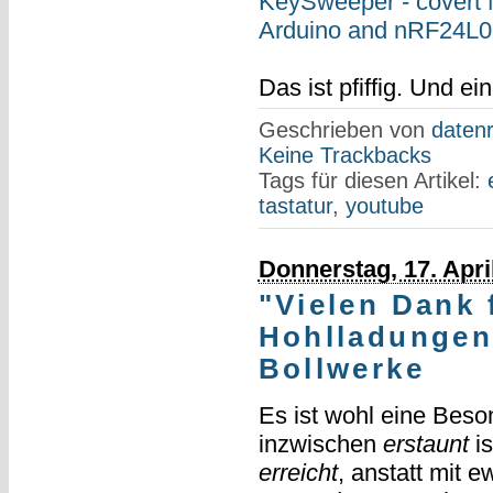
KeySweeper - covert M
Arduino and nRF24L
Das ist pfiffig. Und e
Geschrieben von
datenr
Keine Trackbacks
Tags für diesen Artikel:
tastatur
,
youtube
Donnerstag, 17. Apri
"Vielen Dank 
Hohlladungen
Bollwerke
Es ist wohl eine Beso
inzwischen
erstaunt
is
erreicht
, anstatt mit 