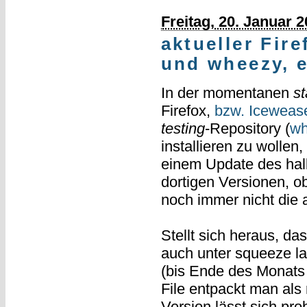
Freitag, 20. Januar 
aktueller Fir
und wheezy, 
In der momentanen
st
Firefox,
bzw. Iceweas
testing
-Repository (
wh
installieren zu wollen
einem Update des hal
dortigen Versionen, ob
noch immer nicht die a
Stellt sich heraus, da
auch unter squeeze la
(bis Ende des Monats
File entpackt man als 
Version lässt sich pr