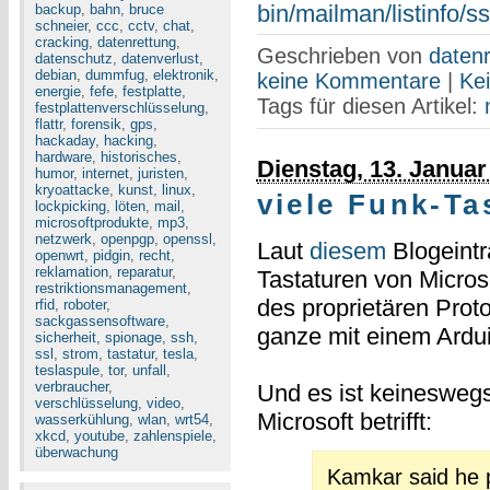
bin/mailman/listinfo/s
backup
,
bahn
,
bruce
schneier
,
ccc
,
cctv
,
chat
,
cracking
,
datenrettung
,
Geschrieben von
datenr
datenschutz
,
datenverlust
,
debian
,
dummfug
,
elektronik
,
keine Kommentare
|
Ke
energie
,
fefe
,
festplatte
,
Tags für diesen Artikel:
festplattenverschlüsselung
,
flattr
,
forensik
,
gps
,
hackaday
,
hacking
,
hardware
,
historisches
,
Dienstag, 13. Januar
humor
,
internet
,
juristen
,
kryoattacke
,
kunst
,
linux
,
viele Funk-Ta
lockpicking
,
löten
,
mail
,
microsoftprodukte
,
mp3
,
netzwerk
,
openpgp
,
openssl
,
Laut
diesem
Blogeintr
openwrt
,
pidgin
,
recht
,
reklamation
,
reparatur
,
Tastaturen von Micros
restriktionsmanagement
,
des proprietären Prot
rfid
,
roboter
,
sackgassensoftware
,
ganze mit einem Ardui
sicherheit
,
spionage
,
ssh
,
ssl
,
strom
,
tastatur
,
tesla
,
teslaspule
,
tor
,
unfall
,
verbraucher
,
Und es ist keineswegs
verschlüsselung
,
video
,
Microsoft betrifft:
wasserkühlung
,
wlan
,
wrt54
,
xkcd
,
youtube
,
zahlenspiele
,
überwachung
Kamkar said he p