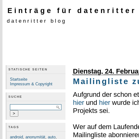
Einträge für datenritter
datenritter blog
Dienstag, 24. Februa
STATISCHE SEITEN
Startseite
Mailingliste 
Impressum & Copyright
Aufgrund der schon et
SUCHE
hier
und
hier
wurde ich
Projekts sei.
Wer auf dem Laufenden 
TAGS
Mailingliste abonnier
android
,
anonymität
,
auto
,