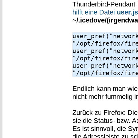
Thunderbird-Pendant I
hilft eine Datei
user.js
~/.icedove/(irgendwas
user_pref("networ
"/opt/firefox/fir
user_pref("networ
"/opt/firefox/fir
user_pref("networ
"/opt/firefox/fir
Endlich kann man wie
nicht mehr fummelig i
Zurück zu Firefox: Di
sie die Status- bzw. A
Es ist sinnvoll, die 
die Adressleiste zu sc