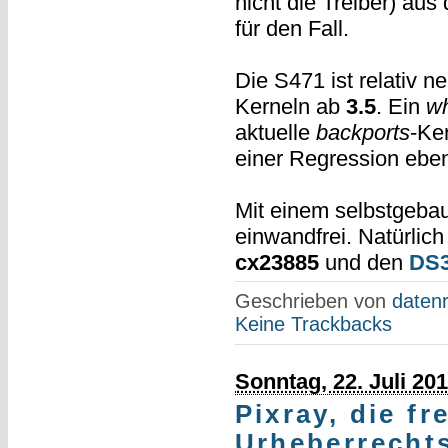
nicht die Treiber) au
für den Fall.
Die S471 ist relativ n
Kerneln ab
3.5
. Ein
w
aktuelle
backports
-Ker
einer Regression ebenf
Mit einem selbstgeba
einwandfrei. Natürlic
cx23885
und den
DS
Geschrieben von
datenr
Keine Trackbacks
Sonntag, 22. Juli 20
Pixray, die fr
Urheberrecht