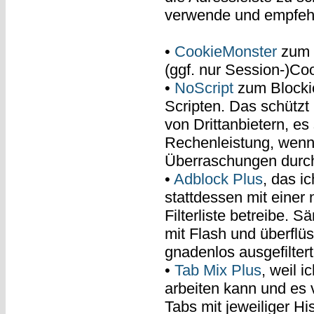
verwende und empfehl
•
CookieMonster
zum B
(ggf. nur Session-)Co
•
NoScript
zum Blockie
Scripten. Das schützt
von Drittanbietern, e
Rechenleistung, wenn 
Überraschungen durch
•
Adblock Plus
, das 
stattdessen mit einer
Filterliste betreibe. 
mit Flash und überflüs
gnadenlos ausgefiltert
•
Tab Mix Plus
, weil i
arbeiten kann und es 
Tabs mit jeweiliger Hi