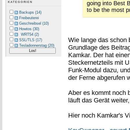
going into Best
KATEGORIEN
to be the most p
Backups (14)
Freibeuterei
Geschreibsel (10)
Howtos (30)
WRT54 (2)
Wie lange das schon be
SSL/TLS (17)
Tesladonnerstag (20)
Grundlage des Beitrag
Kamkar. Der hat eine
Steckernetzteils mit
Funk-Modul dazu, und
der Ferne abgerufen 
Aber es kommt noch b
läuft das Gerät weite
Hier noch Kamkar's V