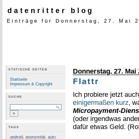
datenritter blog
Einträge für Donnerstag, 27. Mai 
Donnerstag, 27. Mai
STATISCHE SEITEN
Startseite
Flattr
Impressum & Copyright
Ich probiere jetzt auc
SUCHE
einigermaßen kurz
, w
Micropayment-Diens
(oder irgendwas ande
dafür etwas Geld. (Ro
TAGS
android
,
anonymität
,
auto
,