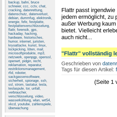
backup
,
bahn
,
bruce
schneier
,
ccc
,
cctv
,
chat
,
Flattr passt irgendwie
cracking
,
datenrettung
,
datenschutz
,
datenverlust
,
jedem ermöglicht, zu p
debian
,
dummfug
,
elektronik
,
energie
,
fefe
,
festplatte
,
außer Werbung kaum
festplattenverschlüsselung
,
bietet. Vielleicht erle
flattr
,
forensik
,
gps
,
hackaday
,
hacking
,
auch nicht...
hardware
,
historisches
,
humor
,
internet
,
juristen
,
kryoattacke
,
kunst
,
linux
,
lockpicking
,
löten
,
mail
,
"Flattr" vollständig 
microsoftprodukte
,
mp3
,
netzwerk
,
openpgp
,
openssl
,
openwrt
,
pidgin
,
recht
,
Geschrieben von
datenr
reklamation
,
reparatur
,
Tags für diesen Artikel:
restriktionsmanagement
,
rfid
,
roboter
,
sackgassensoftware
,
sicherheit
,
spionage
,
ssh
,
(Seite 1 
ssl
,
strom
,
tastatur
,
tesla
,
teslaspule
,
tor
,
unfall
,
verbraucher
,
verschlüsselung
,
video
,
wasserkühlung
,
wlan
,
wrt54
,
xkcd
,
youtube
,
zahlenspiele
,
überwachung