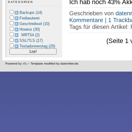
Ich hab noch 43% Akku
KATEGORIEN
Geschrieben von
datenr
Backups (14)
Freibeuterei
Kommentare
|
1 Trackb
Geschreibsel (10)
Tags für diesen Artikel:
Howtos (30)
WRT54 (2)
(Seite 1 
SSL/TLS (17)
Tesladonnerstag (20)
Powered by
s9y
– Template modified by datenritter.de.