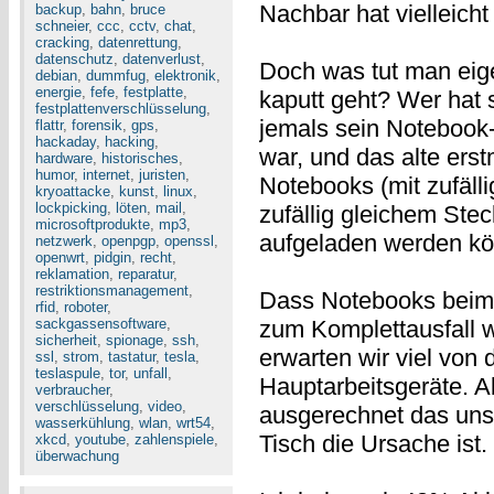
Nachbar hat vielleicht
backup
,
bahn
,
bruce
schneier
,
ccc
,
cctv
,
chat
,
cracking
,
datenrettung
,
datenschutz
,
datenverlust
,
Doch was tut man eige
debian
,
dummfug
,
elektronik
,
energie
,
fefe
,
festplatte
,
kaputt geht? Wer hat 
festplattenverschlüsselung
,
jemals sein Notebook-N
flattr
,
forensik
,
gps
,
hackaday
,
hacking
,
war, und das alte ers
hardware
,
historisches
,
humor
,
internet
,
juristen
,
Notebooks (mit zufäll
kryoattacke
,
kunst
,
linux
,
lockpicking
,
löten
,
mail
,
zufällig gleichem Ste
microsoftprodukte
,
mp3
,
aufgeladen werden k
netzwerk
,
openpgp
,
openssl
,
openwrt
,
pidgin
,
recht
,
reklamation
,
reparatur
,
restriktionsmanagement
,
Dass Notebooks beim 
rfid
,
roboter
,
sackgassensoftware
,
zum Komplettausfall w
sicherheit
,
spionage
,
ssh
,
erwarten wir viel von 
ssl
,
strom
,
tastatur
,
tesla
,
teslaspule
,
tor
,
unfall
,
Hauptarbeitsgeräte. A
verbraucher
,
verschlüsselung
,
video
,
ausgerechnet das uns
wasserkühlung
,
wlan
,
wrt54
,
Tisch die Ursache ist.
xkcd
,
youtube
,
zahlenspiele
,
überwachung