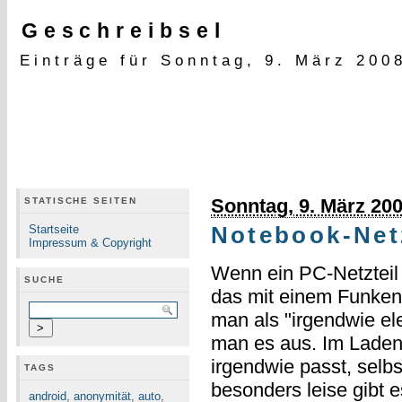
Geschreibsel
Einträge für Sonntag, 9. März 200
Sonntag, 9. März 20
STATISCHE SEITEN
Startseite
Notebook-Net
Impressum & Copyright
Wenn ein PC-Netzteil 
SUCHE
das mit einem Funken
man als "irgendwie el
man es aus. Im Laden 
irgendwie passt, selb
TAGS
besonders leise gibt e
android
,
anonymität
,
auto
,