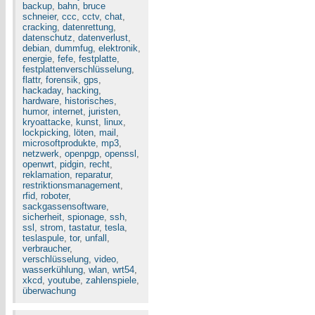
backup
,
bahn
,
bruce
schneier
,
ccc
,
cctv
,
chat
,
cracking
,
datenrettung
,
datenschutz
,
datenverlust
,
debian
,
dummfug
,
elektronik
,
energie
,
fefe
,
festplatte
,
festplattenverschlüsselung
,
flattr
,
forensik
,
gps
,
hackaday
,
hacking
,
hardware
,
historisches
,
humor
,
internet
,
juristen
,
kryoattacke
,
kunst
,
linux
,
lockpicking
,
löten
,
mail
,
microsoftprodukte
,
mp3
,
netzwerk
,
openpgp
,
openssl
,
openwrt
,
pidgin
,
recht
,
reklamation
,
reparatur
,
restriktionsmanagement
,
rfid
,
roboter
,
sackgassensoftware
,
sicherheit
,
spionage
,
ssh
,
ssl
,
strom
,
tastatur
,
tesla
,
teslaspule
,
tor
,
unfall
,
verbraucher
,
verschlüsselung
,
video
,
wasserkühlung
,
wlan
,
wrt54
,
xkcd
,
youtube
,
zahlenspiele
,
überwachung