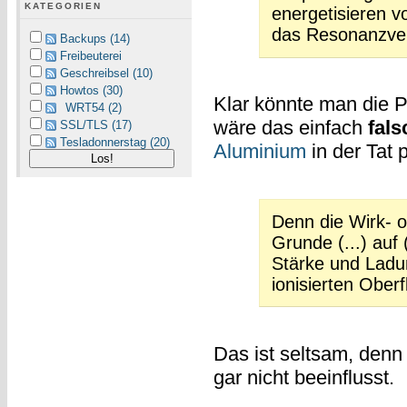
KATEGORIEN
energetisieren v
das Resonanzve
Backups (14)
Freibeuterei
Geschreibsel (10)
Howtos (30)
Klar könnte man die P
WRT54 (2)
wäre das einfach
fals
SSL/TLS (17)
Tesladonnerstag (20)
Aluminium
in der Tat 
Denn die Wirk- od
Grunde (...) auf 
Stärke und Ladu
ionisierten Ober
Das ist seltsam, denn
gar nicht beeinflusst.