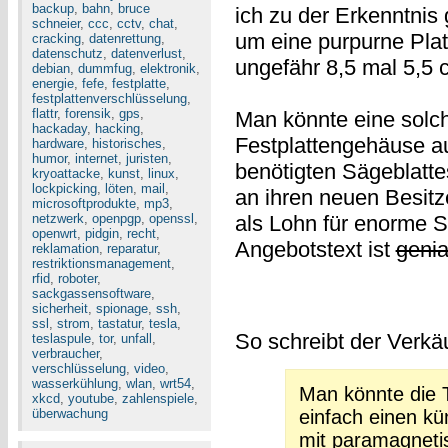
backup
,
bahn
,
bruce
ich zu der Erkenntnis 
schneier
,
ccc
,
cctv
,
chat
,
um eine purpurne Plat
cracking
,
datenrettung
,
datenschutz
,
datenverlust
,
ungefähr 8,5 mal 5,5 c
debian
,
dummfug
,
elektronik
,
energie
,
fefe
,
festplatte
,
festplattenverschlüsselung
,
flattr
,
forensik
,
gps
,
Man könnte eine solc
hackaday
,
hacking
,
Festplattengehäuse au
hardware
,
historisches
,
humor
,
internet
,
juristen
,
benötigten Sägeblattes
kryoattacke
,
kunst
,
linux
,
lockpicking
,
löten
,
mail
,
an ihren neuen Besitz
microsoftprodukte
,
mp3
,
netzwerk
,
openpgp
,
openssl
,
als Lohn für enorme 
openwrt
,
pidgin
,
recht
,
Angebotstext ist
genia
reklamation
,
reparatur
,
restriktionsmanagement
,
rfid
,
roboter
,
sackgassensoftware
,
sicherheit
,
spionage
,
ssh
,
ssl
,
strom
,
tastatur
,
tesla
,
So schreibt der Verkäu
teslaspule
,
tor
,
unfall
,
verbraucher
,
verschlüsselung
,
video
,
wasserkühlung
,
wlan
,
wrt54
,
Man könnte die T
xkcd
,
youtube
,
zahlenspiele
,
einfach einen kü
überwachung
mit paramagneti