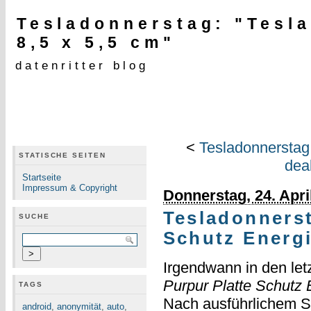
Tesladonnerstag: "Tesla
8,5 x 5,5 cm"
datenritter blog
<
Tesladonnerstag
STATISCHE SEITEN
deak
Startseite
Impressum & Copyright
Donnerstag, 24. Apri
Tesladonnerst
SUCHE
Schutz Energi
Irgendwann in den let
Purpur Platte Schutz 
TAGS
Nach ausführlichem S
android
,
anonymität
,
auto
,