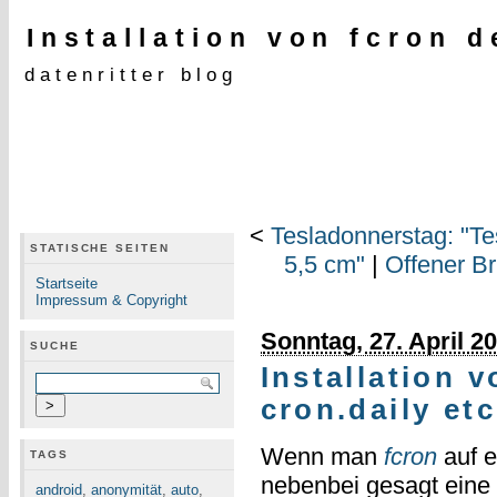
Installation von fcron d
datenritter blog
<
Tesladonnerstag: "Te
STATISCHE SEITEN
5,5 cm"
|
Offener Br
Startseite
Impressum & Copyright
Sonntag, 27. April 2
SUCHE
Installation v
cron.daily etc
Wenn man
fcron
auf e
TAGS
nebenbei gesagt eine 
android
,
anonymität
,
auto
,