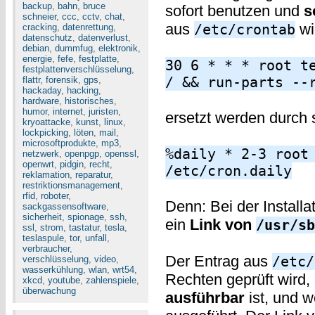
backup
,
bahn
,
bruce
sofort benutzen und
s
schneier
,
ccc
,
cctv
,
chat
,
aus
wi
/etc/crontab
cracking
,
datenrettung
,
datenschutz
,
datenverlust
,
debian
,
dummfug
,
elektronik
,
energie
,
fefe
,
festplatte
,
30 6 * * * root t
festplattenverschlüsselung
,
/ && run-parts --
flattr
,
forensik
,
gps
,
hackaday
,
hacking
,
hardware
,
historisches
,
humor
,
internet
,
juristen
,
ersetzt werden durch 
kryoattacke
,
kunst
,
linux
,
lockpicking
,
löten
,
mail
,
microsoftprodukte
,
mp3
,
%daily * 2-3 root
netzwerk
,
openpgp
,
openssl
,
openwrt
,
pidgin
,
recht
,
/etc/cron.daily
reklamation
,
reparatur
,
restriktionsmanagement
,
rfid
,
roboter
,
Denn: Bei der Installa
sackgassensoftware
,
sicherheit
,
spionage
,
ssh
,
ein
Link von
/usr/sb
ssl
,
strom
,
tastatur
,
tesla
,
teslaspule
,
tor
,
unfall
,
verbraucher
,
Der Entrag aus
/etc/
verschlüsselung
,
video
,
wasserkühlung
,
wlan
,
wrt54
,
Rechten geprüft wird,
xkcd
,
youtube
,
zahlenspiele
,
überwachung
ausführbar
ist, und w