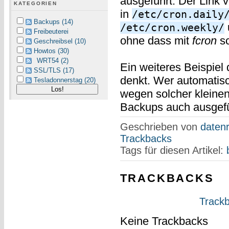
ausgeführt. Der Link v
KATEGORIEN
in
/etc/cron.daily
Backups (14)
/etc/cron.weekly/
Freibeuterei
ohne dass mit
fcron
sc
Geschreibsel (10)
Howtos (30)
WRT54 (2)
Ein weiteres Beispiel
SSL/TLS (17)
denkt. Wer automatis
Tesladonnerstag (20)
wegen solcher kleinen
Backups auch ausgefü
Geschrieben von
datenr
Trackbacks
Tags für diesen Artikel:
TRACKBACKS
Trackb
Keine Trackbacks