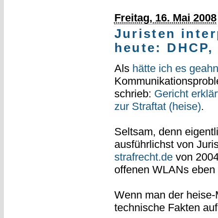
Freitag, 16. Mai 2008
Juristen inter
heute: DHCP, 
Als
hätte ich es geahn
Kommunikationsproble
schrieb:
Gericht erklä
zur Straftat (heise)
.
Seltsam, denn eigentl
ausführlichst von Jur
strafrecht.de
von 2004 
offenen WLANs eben
Wenn man der heise-Me
technische Fakten auf