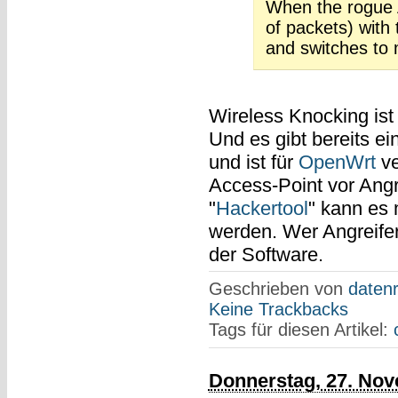
When the rogue 
of packets) with
and switches to
Wireless Knocking is
Und es gibt bereits e
und ist für
OpenWrt
ve
Access-Point vor Angr
"
Hackertool
" kann es 
werden. Wer Angreifer 
der Software.
Geschrieben von
datenr
Keine Trackbacks
Tags für diesen Artikel:
Donnerstag, 27. No