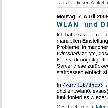
Tags für diesen Artikel:
Montag, 7. April 200
WLAN- und D
Ich hatte sowohl mit
manuellen Einstellun
Probleme, in manche
Wireshark
zeigte, das
Netzwerk ungültige IP
Server diese zurückw
stattdessen einfach stil
In
la
/var/lib/dhcp3
dhclient.wlan0.leases
funktioniert es wieder.
Geschrieben von
datenr