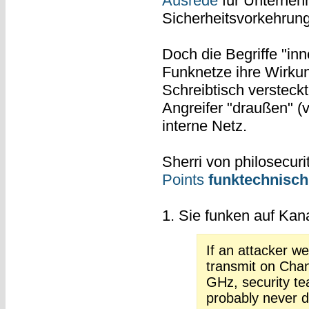
Ausrede
für Unterneh
Sicherheitsvorkehrun
Doch die Begriffe "inn
Funknetze ihre Wirku
Schreibtisch versteck
Angreifer "draußen" (vo
interne Netz.
Sherri von philosecuri
Points
funktechnisch
1. Sie funken auf Kana
If an attacker we
transmit on Chan
GHz, security t
probably never de