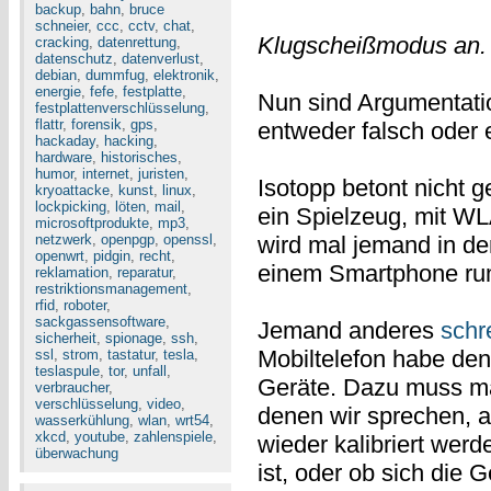
backup
,
bahn
,
bruce
schneier
,
ccc
,
cctv
,
chat
,
Klugscheißmodus an.
cracking
,
datenrettung
,
datenschutz
,
datenverlust
,
debian
,
dummfug
,
elektronik
,
energie
,
fefe
,
festplatte
,
Nun sind Argumentation
festplattenverschlüsselung
,
flattr
,
forensik
,
gps
,
entweder falsch oder 
hackaday
,
hacking
,
hardware
,
historisches
,
humor
,
internet
,
juristen
,
Isotopp betont nicht 
kryoattacke
,
kunst
,
linux
,
lockpicking
,
löten
,
mail
,
ein Spielzeug, mit WL
microsoftprodukte
,
mp3
,
netzwerk
,
openpgp
,
openssl
,
wird mal jemand in de
openwrt
,
pidgin
,
recht
,
einem Smartphone rum
reklamation
,
reparatur
,
restriktionsmanagement
,
rfid
,
roboter
,
sackgassensoftware
,
Jemand anderes
schr
sicherheit
,
spionage
,
ssh
,
Mobiltelefon habe de
ssl
,
strom
,
tastatur
,
tesla
,
teslaspule
,
tor
,
unfall
,
Geräte. Dazu muss m
verbraucher
,
verschlüsselung
,
video
,
denen wir sprechen, a
wasserkühlung
,
wlan
,
wrt54
,
xkcd
,
youtube
,
zahlenspiele
,
wieder kalibriert wer
überwachung
ist, oder ob sich die 