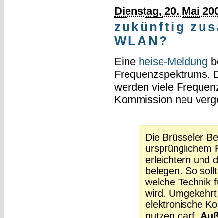
Dienstag, 20. Mai 20
zukünftig zus
WLAN?
Eine
heise-Meldung
be
Frequenzspektrums. Du
werden viele Frequenz
Kommission neu verg
Die Brüsseler Be
ursprünglichem 
erleichtern und 
belegen. So soll
welche Technik f
wird. Umgekehrt 
elektronische K
nutzen darf.
Auß