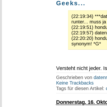
Geeks...
(22:19:34) ***dat
runter... muss ja 
(22:19:51) hond
(22:19:57) datenr
(22:20:20) hondu
synonym! *G*
Versteht nicht jeder. I
Geschrieben von
datenr
Keine Trackbacks
Tags für diesen Artikel:
Donnerstag, 16. Okt