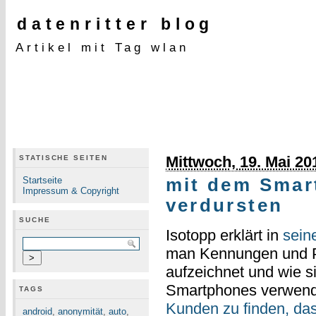
datenritter blog
Artikel mit Tag wlan
Mittwoch, 19. Mai 20
STATISCHE SEITEN
Startseite
mit dem Smar
Impressum & Copyright
verdursten
SUCHE
Isotopp erklärt in
sein
man Kennungen und P
aufzeichnet und wie s
Smartphones verwende
TAGS
Kunden zu finden, das 
android
,
anonymität
,
auto
,