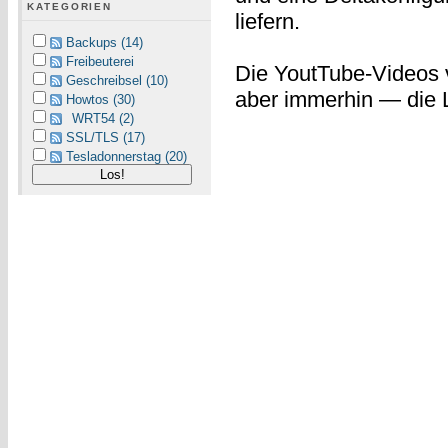
KATEGORIEN
liefern.
Backups (14)
Freibeuterei
Die YoutTube-Videos v
Geschreibsel (10)
aber immerhin — die 
Howtos (30)
WRT54 (2)
SSL/TLS (17)
Tesladonnerstag (20)