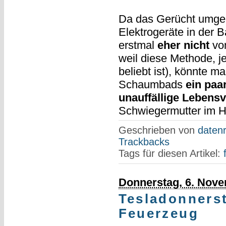
Da das Gerücht umgeht
Elektrogeräte in de
erstmal
eher nicht
von
weil diese Methode, j
beliebt ist), könnte m
Schaumbads
ein paa
unauffällige Lebens
Schwiegermutter im Ha
Geschrieben von
datenr
Trackbacks
Tags für diesen Artikel:
Donnerstag, 6. Nov
Tesladonnerst
Feuerzeug