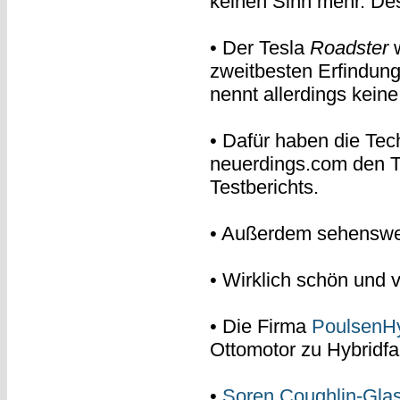
keinen Sinn mehr. Des
• Der Tesla
Roadster
w
zweitbesten Erfindun
nennt allerdings kein
• Dafür haben die Tec
neuerdings.com den T
Testberichts.
• Außerdem sehenswe
• Wirklich schön und 
• Die Firma
PoulsenHy
Ottomotor zu Hybridf
•
Soren Coughlin-Gla