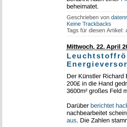
beheimatet.
Geschrieben von
datenr
Keine Trackbacks
Tags für diesen Artikel:
Mittwoch, 22. April 
Leuchtstoffrö
Energieverso
Der Künstler Richard
200£ in die Hand ged
3600m² großes Feld mi
Darüber
berichtet hac
nachbearbeitet scheint
aus
. Die Zahlen sta