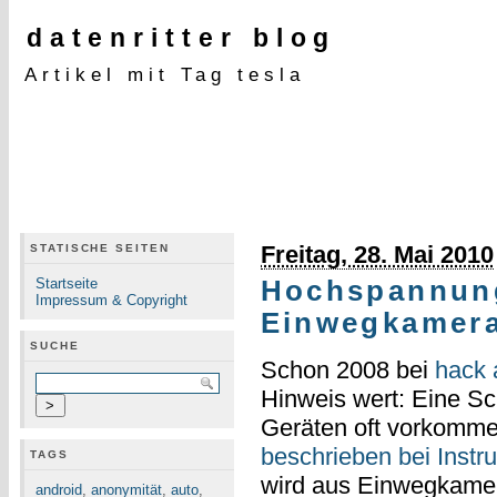
datenritter blog
Artikel mit Tag tesla
Freitag, 28. Mai 2010
STATISCHE SEITEN
Startseite
Hochspannung
Impressum & Copyright
Einwegkamer
SUCHE
Schon 2008 bei
hack 
Hinweis wert: Eine Sc
Geräten oft vorkomm
beschrieben bei Instr
TAGS
wird aus Einwegkamera
android
,
anonymität
,
auto
,