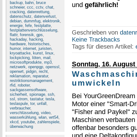
backup
,
bahn
,
bruce
und
gefährlich!
schneier
,
ccc
,
cctv
,
chat
,
cracking
,
datenrettung
,
datenschutz
,
datenverlust
,
debian
,
dummfug
,
elektronik
,
energie
,
fefe
,
festplatte
,
festplattenverschlüsselung
,
Geschrieben von
datenr
flattr
,
forensik
,
gps
,
Keine Trackbacks
hackaday
,
hacking
,
hardware
,
historisches
,
Tags für diesen Artikel:
humor
,
internet
,
juristen
,
kryoattacke
,
kunst
,
linux
,
lockpicking
,
löten
,
mail
,
microsoftprodukte
,
mp3
,
Sonntag, 16. August
netzwerk
,
openpgp
,
openssl
,
openwrt
,
pidgin
,
recht
,
Waschmaschi
reklamation
,
reparatur
,
restriktionsmanagement
,
umwickeln
rfid
,
roboter
,
sackgassensoftware
,
sicherheit
,
spionage
,
ssh
,
Bei YourGreenDream
ssl
,
strom
,
tastatur
,
tesla
,
Motor einer "Smart-D
teslaspule
,
tor
,
unfall
,
verbraucher
,
"Fisher and Paykel" z
verschlüsselung
,
video
,
wasserkühlung
,
wlan
,
wrt54
,
Maschinen verbauten "
xkcd
,
youtube
,
zahlenspiele
,
offenbar besonders gu
überwachung
und eine Deltakonfig