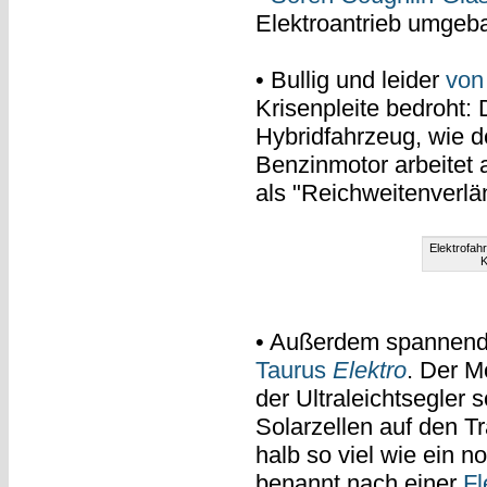
Elektroantrieb umgeba
• Bullig und leider
von
Krisenpleite bedroht:
Hybridfahrzeug, wie 
Benzinmotor arbeitet 
als "Reichweitenverlä
Elektrofa
K
• Außerdem spannend:
Taurus
Elektro
. Der M
der Ultraleichtsegler
Solarzellen auf den Tr
halb so viel wie ein n
benannt nach einer
Fl