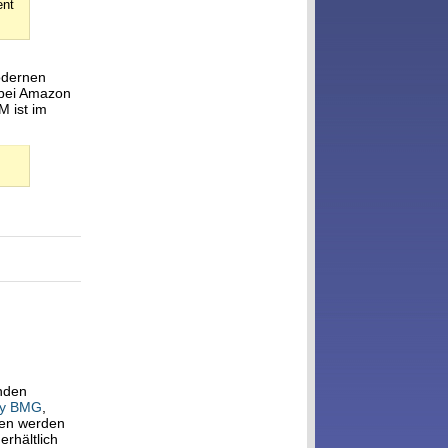
ent
modernen
 bei Amazon
M ist im
nden
y BMG
,
ten werden
erhältlich