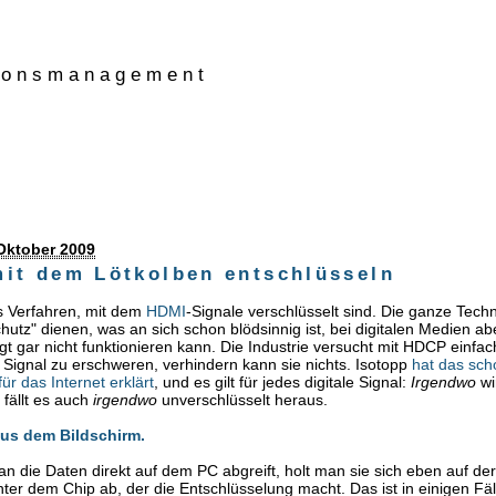
tionsmanagement
Oktober 2009
it dem Lötkolben entschlüsseln
s Verfahren, mit dem
HDMI
-Signale verschlüsselt sind. Die ganze Techn
chutz" dienen, was an sich schon blödsinnig ist, bei digitalen Medien a
t gar nicht funktionieren kann. Die Industrie versucht mit HDCP einfa
ignal zu erschweren, verhindern kann sie nichts. Isotopp
hat das sch
ür das Internet erklärt
, und es gilt für jedes digitale Signal:
Irgendwo
wi
 fällt es auch
irgendwo
unverschlüsselt heraus.
aus dem Bildschirm.
an die Daten direkt auf dem PC abgreift, holt man sie sich eben auf d
ter dem Chip ab, der die Entschlüsselung macht. Das ist in einigen Fäl