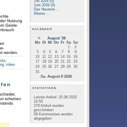
Juli 2026 (0)
Juni 2026 (0)
Das Neueste ...
Älteres ...
echte
n der Nutzung
dem Geiste
KALENDER
erbrauch
August '26
Mo
Di
Mi
Do
Fr
Sa
So
hen
1
2
ge-
3
4
5
6
7
8
9
et werden.
10
11
12
13
14
15
16
acks
17
18
19
20
21
22
23
ung
,
video
24
25
26
27
28
29
30
31
Sa. August 8 2026
ffen
STATISTIKEN
chiedet,
Letzter Artikel:
25.08.2025
Nun scheinen
10:55
rstands
279
Artikel wurden
geschrieben
58
Kommentare wurden
abgegeben