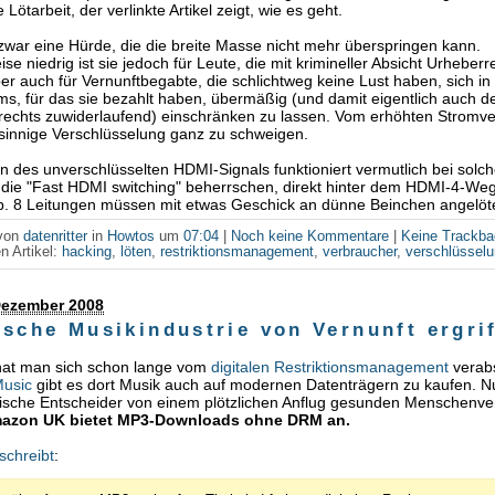
 Lötarbeit, der verlinkte Artikel zeigt, wie es geht.
 zwar eine Hürde, die die breite Masse nicht mehr überspringen kann.
se niedrig ist sie jedoch für Leute, die mit krimineller Absicht Urheberr
ber auch für Vernunftbegabte, die schlichtweg keine Lust haben, sich i
s, für das sie bezahlt haben, übermäßig (und damit eigentlich auch 
rechts zuwiderlaufend) einschränken zu lassen. Vom erhöhten Stromv
sinnige Verschlüsselung ganz zu schweigen.
n des unverschlüsselten HDMI-Signals funktioniert vermutlich bei solc
die "Fast HDMI switching" beherrschen, direkt hinter dem HDMI-4-We
p. 8 Leitungen müssen mit etwas Geschick an dünne Beinchen angelöt
 von
datenritter
in
Howtos
um
07:04
|
Noch keine Kommentare
|
Keine Trackb
n Artikel:
hacking
,
löten
,
restriktionsmanagement
,
verbraucher
,
verschlüssel
 Dezember 2008
ische Musikindustrie von Vernunft ergri
hat man sich schon lange vom
digitalen Restriktionsmanagement
verabs
Music
gibt es dort Musik auch auf modernen Datenträgern zu kaufen. 
ische Entscheider von einem plötzlichen Anflug gesunden Menschenve
azon UK bietet MP3-Downloads ohne DRM an.
schreibt
: