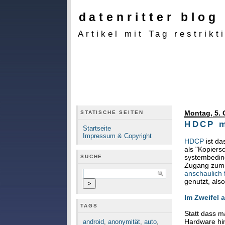
datenritter blog
Artikel mit Tag restrik
Montag, 5. 
STATISCHE SEITEN
HDCP m
Startseite
Impressum & Copyright
HDCP
ist da
als "Kopiers
systembeding
SUCHE
Zugang zum S
anschaulich f
genutzt, also
Im Zweifel 
TAGS
Statt dass m
Hardware hin
android
,
anonymität
,
auto
,