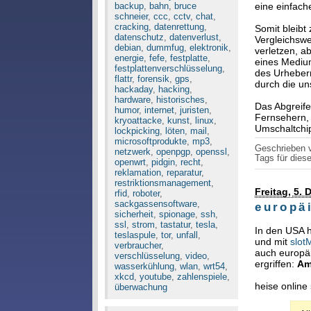
backup
,
bahn
,
bruce
eine einfache
schneier
,
ccc
,
cctv
,
chat
,
cracking
,
datenrettung
,
Somit bleibt
datenschutz
,
datenverlust
,
Vergleichswei
debian
,
dummfug
,
elektronik
,
verletzen, a
energie
,
fefe
,
festplatte
,
eines Medium
festplattenverschlüsselung
,
des Urheber
flattr
,
forensik
,
gps
,
durch die un
hackaday
,
hacking
,
hardware
,
historisches
,
Das Abgreife
humor
,
internet
,
juristen
,
Fernsehern, 
kryoattacke
,
kunst
,
linux
,
Umschaltchi
lockpicking
,
löten
,
mail
,
microsoftprodukte
,
mp3
,
Geschrieben
netzwerk
,
openpgp
,
openssl
,
Tags für diese
openwrt
,
pidgin
,
recht
,
reklamation
,
reparatur
,
restriktionsmanagement
,
Freitag, 5.
rfid
,
roboter
,
sackgassensoftware
,
europä
sicherheit
,
spionage
,
ssh
,
ssl
,
strom
,
tastatur
,
tesla
,
In den USA 
teslaspule
,
tor
,
unfall
,
und mit
slot
verbraucher
,
auch europä
verschlüsselung
,
video
,
ergriffen:
Am
wasserkühlung
,
wlan
,
wrt54
,
xkcd
,
youtube
,
zahlenspiele
,
heise online
überwachung