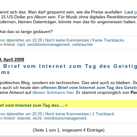
nennt sich das. Man darf gespannt sein, wie die Preise ausfallen. Laut
g
 15 US-Dollar pro Album sein. Für Musik ohne digitales Restriktionsm
odernen, kleinen Datenträger, könnte man das für angemessen halten.
hat das so lange gedauert?
 von
datenritter
um
10:28
|
Noch keine Kommentare
|
Keine Trackbacks
n Artikel:
mp3
,
restriktionsmanagement
,
verbraucher
. April 2008
r Brief vom Internet zum Tag des Geisti
ums
n politisches Blog, sondern ein technisches. Das wird auch so bleiben. 
he auch ich heute den
offenen Brief vom Internet zum Tag des Geist
 eine Antwort auf
diesen Schmarrn hier.
Er stammt ursprünglich von
Pa
ef vom Internet zum Tag des ... »
 von
datenritter
um
20:25
|
Noch keine Kommentare
|
1 Trackback
n Artikel:
internet
,
recht
,
restriktionsmanagement
(Seite 1 von 1, insgesamt 4 Einträge)