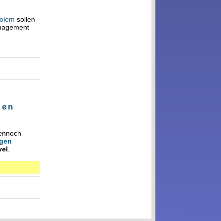
olem
sollen
anagement
gen
Dennoch
igen
vel
.