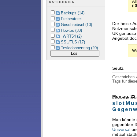
Al
KATEGORIEN
(D
Backups (14)
Freibeuterei
Der heise-Au
Geschreibsel (10)
Netzmenschen
Howtos (30)
UK genauso e
WRT54 (2)
Angebot doc
SSL/TLS (17)
Tesladonnerstag (20)
We
Seufz.
Geschrieben
Tags für diese
Montag, 22
slotMus
Gegenw
Man könnte 
gegenüber fü
Universal
un
mit auf statt