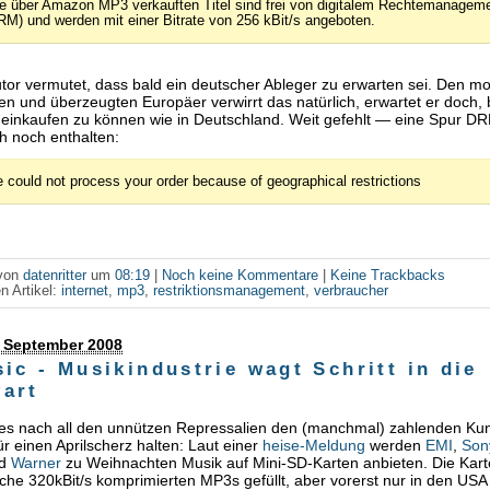
le über Amazon MP3 verkauften Titel sind frei von digitalem Rechtemanagem
RM) und werden mit einer Bitrate von 256 kBit/s angeboten.
tor vermutet, dass bald ein deutscher Ableger zu erwarten sei. Den 
 und überzeugten Europäer verwirrt das natürlich, erwartet er doch,
inkaufen zu können wie in Deutschland. Weit gefehlt — eine Spur DR
h noch enthalten:
 could not process your order because of geographical restrictions
 von
datenritter
um
08:19
|
Noch keine Kommentare
|
Keine Trackbacks
n Artikel:
internet
,
mp3
,
restriktionsmanagement
,
verbraucher
. September 2008
ic - Musikindustrie wagt Schritt in die
art
es nach all den unnützen Repressalien den (manchmal) zahlenden Ku
r einen Aprilscherz halten: Laut einer
heise-Meldung
werden
EMI
,
Son
d
Warner
zu Weihnachten Musik auf Mini-SD-Karten anbieten. Die Kar
liche 320kBit/s komprimierten MP3s gefüllt, aber vorerst nur in den USA 