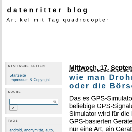
datenritter blog
Artikel mit Tag quadrocopter
Mittwoch, 17. Septe
STATISCHE SEITEN
Startseite
wie man Droh
Impressum & Copyright
oder die Börs
SUCHE
Das es GPS-Simulator
beliebige GPS-Signale
Simulator wird für d
GPS-basierten Geräte
TAGS
nur eine Art, ein Gerä
android
,
anonymität
,
auto
,