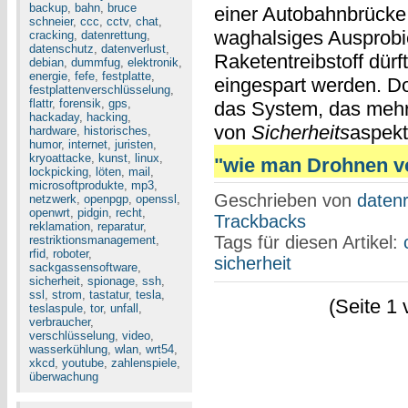
backup
,
bahn
,
bruce
einer Autobahnbrücke 
schneier
,
ccc
,
cctv
,
chat
,
waghalsiges Ausprobi
cracking
,
datenrettung
,
datenschutz
,
datenverlust
,
Raketentreibstoff dür
debian
,
dummfug
,
elektronik
,
energie
,
fefe
,
festplatte
,
eingespart werden. Do
festplattenverschlüsselung
,
flattr
,
forensik
,
gps
,
das System, das mehr
hackaday
,
hacking
,
von
Sicherheits
aspekt
hardware
,
historisches
,
humor
,
internet
,
juristen
,
kryoattacke
,
kunst
,
linux
,
"wie man Drohnen vom
lockpicking
,
löten
,
mail
,
microsoftprodukte
,
mp3
,
Geschrieben von
datenr
netzwerk
,
openpgp
,
openssl
,
openwrt
,
pidgin
,
recht
,
Trackbacks
reklamation
,
reparatur
,
Tags für diesen Artikel:
restriktionsmanagement
,
rfid
,
roboter
,
sicherheit
sackgassensoftware
,
sicherheit
,
spionage
,
ssh
,
ssl
,
strom
,
tastatur
,
tesla
,
(Seite 1 
teslaspule
,
tor
,
unfall
,
verbraucher
,
verschlüsselung
,
video
,
wasserkühlung
,
wlan
,
wrt54
,
xkcd
,
youtube
,
zahlenspiele
,
überwachung