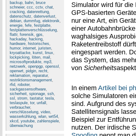
backup
,
bahn
,
bruce
Simulator wird für d
schneier
,
ccc
,
cctv
,
chat
,
GPS-basierten Geräte
cracking
,
datenrettung
,
datenschutz
,
datenverlust
,
nur eine Art, ein Gerä
debian
,
dummfug
,
elektronik
,
energie
,
fefe
,
festplatte
,
einer Autobahnbrücke 
festplattenverschlüsselung
,
flattr
,
forensik
,
gps
,
waghalsiges Ausprobi
hackaday
,
hacking
,
Raketentreibstoff dür
hardware
,
historisches
,
humor
,
internet
,
juristen
,
eingespart werden. Do
kryoattacke
,
kunst
,
linux
,
lockpicking
,
löten
,
mail
,
das System, das mehr
microsoftprodukte
,
mp3
,
netzwerk
,
openpgp
,
openssl
,
von
Sicherheits
aspekt
openwrt
,
pidgin
,
recht
,
reklamation
,
reparatur
,
restriktionsmanagement
,
rfid
,
roboter
,
In einem
Artikel bei ph
sackgassensoftware
,
sicherheit
,
spionage
,
ssh
,
solche Simulatoren e
ssl
,
strom
,
tastatur
,
tesla
,
sind. Aufgrund des s
teslaspule
,
tor
,
unfall
,
verbraucher
,
Satellitensignals las
verschlüsselung
,
video
,
wasserkühlung
,
wlan
,
wrt54
,
Beispiel zur Entführ
xkcd
,
youtube
,
zahlenspiele
,
überwachung
nutzen. Der irdische S
Spoofing
nennt man di