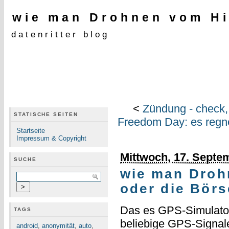
wie man Drohnen vom Hi
datenritter blog
<
Zündung - check,
STATISCHE SEITEN
Freedom Day: es regn
Startseite
Impressum & Copyright
Mittwoch, 17. Septe
SUCHE
wie man Droh
oder die Börs
Das es GPS-Simulator
TAGS
beliebige GPS-Signale
android
,
anonymität
,
auto
,