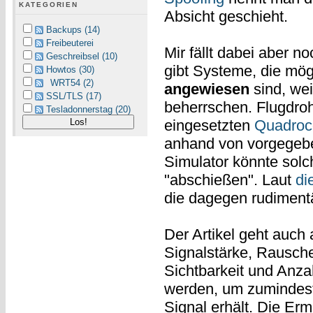
KATEGORIEN
Absicht geschieht.
Backups (14)
Freibeuterei
Mir fällt dabei aber 
Geschreibsel (10)
gibt Systeme, die mö
Howtos (30)
WRT54 (2)
angewiesen
sind, wei
SSL/TLS (17)
beherrschen. Flugdro
Tesladonnerstag (20)
eingesetzten
Quadroc
anhand von vorgegebe
Simulator könnte solc
"abschießen". Laut
di
die dagegen rudimentä
Der Artikel geht auc
Signalstärke, Rausche
Sichtbarkeit und Anza
werden, um zumindest 
Signal erhält. Die Erm