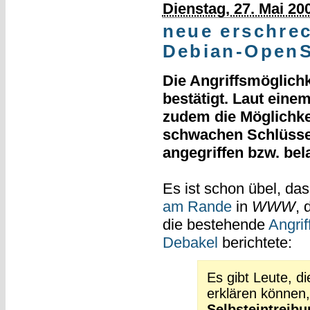
Dienstag, 27. Mai 20
neue erschre
Debian-Open
Die Angriffsmöglichke
bestätigt. Laut einem
zudem die Möglichkei
schwachen Schlüssel
angegriffen bzw. be
Es ist schon übel, da
am Rande
in
WWW
, 
die bestehende
Angri
Debakel
berichtete:
Es gibt Leute, d
erklären können
Selbsteintreib