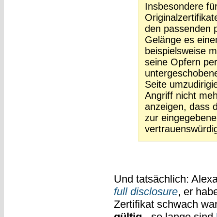
Insbesondere fü
Originalzertifi
den passenden p
Gelänge es eine
beispielsweise 
seine Opfern pe
untergeschobene
Seite umzudirig
Angriff nicht me
anzeigen, dass d
zur eingegebene
vertrauenswürdi
Und tatsächlich: Alex
full disclosure
, er hab
Zertifikat schwach wa
gültig
- so lange sind