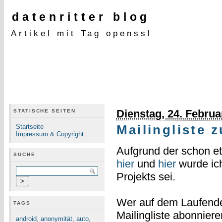
datenritter blog
Artikel mit Tag openssl
Dienstag, 24. Februa
STATISCHE SEITEN
Startseite
Mailingliste 
Impressum & Copyright
Aufgrund der schon et
SUCHE
hier
und
hier
wurde ich
Projekts sei.
Wer auf dem Laufenden 
TAGS
Mailingliste abonnier
android
,
anonymität
,
auto
,