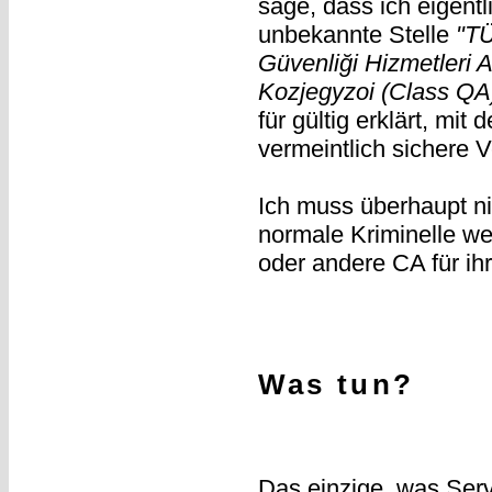
sage, dass ich eigentl
unbekannte Stelle
"TÜ
Güvenliği Hizmetleri 
Kozjegyzoi (Class QA
für gültig erklärt, mi
vermeintlich sichere 
Ich muss überhaupt n
normale Kriminelle we
oder andere CA für i
Was tun?
Das einzige, was
Serv