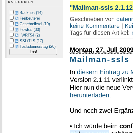
KATEGORIEN
"Mailman-ssls 2.1.12 
Backups (14)
Geschrieben von
datenr
Freibeuterei
Geschreibsel (10)
keine Kommentare
|
Ke
Howtos (30)
Tags für diesen Artikel:
WRT54 (2)
SSL/TLS (17)
Tesladonnerstag (20)
Montag, 27. Juli 200
Mailman-ssls
In
diesem Eintrag zu 
Version 2.1.11 verlinkt
Hier nun die neue Ver
herunterladen
.
Und noch zwei Ergän
• Ich würde beim
conf