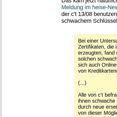
Das kam jetzt natürli
Meldung im heise-New
der c't 13/08 benutzen
schwachem Schlüssel
Bei einer Unters
Zertifikaten, di
erzeugten, fand 
solchen schwach
sich auch Online
von Kreditkarte
(...)
Alle von c't bef
ihnen schwache Z
durch neue erse
von dieser Mögli