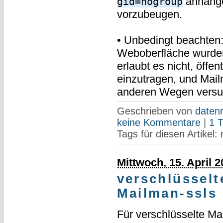
anhänge
gid=nogroup
vorzubeugen.
• Unbedingt beachten
Weboberfläche wurden
erlaubt es nicht, öffe
einzutragen, und Mailm
anderen Wegen versu
Geschrieben von
datenr
keine Kommentare
|
1 
Tags für diesen Artikel:
Mittwoch, 15. April 
verschlüsselt
Mailman-ssls
Für verschlüsselte Mai