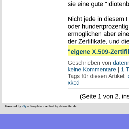
sie eine gute "Idioten
Nicht jede in diesem H
oder hundertprozentig
ermöglichen aber ein
der Zertifikate, und d
"eigene X.509-Zertifik
Geschrieben von
datenr
keine Kommentare
|
1 
Tags für diesen Artikel:
xkcd
(Seite 1 von 2, i
Powered by
s9y
– Template modified by datenritter.de.