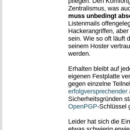
pflegen. Den Komfort
Zentralismus, was auc
muss unbedingt abso
Listenmails offengele
Hackerangriffen, aber 
sein. Wie so oft läuft
seinem Hoster vertraut,
werden.
Erhalten bleibt auf jed
eigenen Festplatte ver
gegen einzelne Teilne
erfolgversprechender 
Sicherheitsgründen 
OpenPGP
-Schlüssel
Leider hat sich die E
etwas schwierig erwie