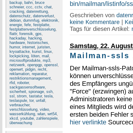
bin/mailman/listinfo/s
backup
,
bahn
,
bruce
schneier
,
ccc
,
cctv
,
chat
,
cracking
,
datenrettung
,
Geschrieben von
datenr
datenschutz
,
datenverlust
,
debian
,
dummfug
,
elektronik
,
keine Kommentare
|
Ke
energie
,
fefe
,
festplatte
,
Tags für diesen Artikel:
festplattenverschlüsselung
,
flattr
,
forensik
,
gps
,
hackaday
,
hacking
,
hardware
,
historisches
,
Samstag, 22. August
humor
,
internet
,
juristen
,
kryoattacke
,
kunst
,
linux
,
Mailman-ssls 
lockpicking
,
löten
,
mail
,
microsoftprodukte
,
mp3
,
netzwerk
,
openpgp
,
openssl
,
Der Mailman-ssls-Patc
openwrt
,
pidgin
,
recht
,
reklamation
,
reparatur
,
können unverschlüsse
restriktionsmanagement
,
des Empfängers ungült
rfid
,
roboter
,
sackgassensoftware
,
"Force" (erzwingen) 
sicherheit
,
spionage
,
ssh
,
ssl
,
strom
,
tastatur
,
tesla
,
Administratoren kein
teslaspule
,
tor
,
unfall
,
verbraucher
,
eines Mitglieds wird d
verschlüsselung
,
video
,
ersten beiden Fehler 
wasserkühlung
,
wlan
,
wrt54
,
xkcd
,
youtube
,
zahlenspiele
,
hier verlinkte
Sourceco
überwachung