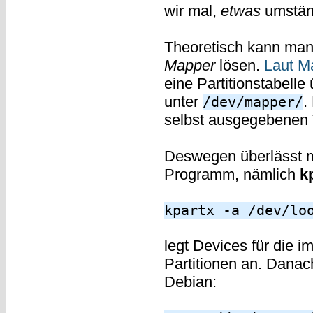
wir mal,
etwas
umständ
Theoretisch kann ma
Mapper
lösen.
Laut M
eine Partitionstabell
unter
.
/dev/mapper/
selbst ausgegebenen T
Deswegen überlässt m
Programm, nämlich
k
kpartx -a /dev/lo
legt Devices für die 
Partitionen an. Danac
Debian: