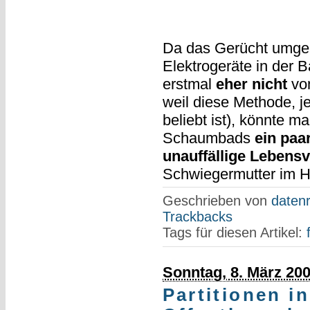
Da das Gerücht umgeht
Elektrogeräte in de
erstmal
eher nicht
von
weil diese Methode, j
beliebt ist), könnte m
Schaumbads
ein paa
unauffällige Lebens
Schwiegermutter im Ha
Geschrieben von
datenr
Trackbacks
Tags für diesen Artikel:
Sonntag, 8. März 20
Partitionen i