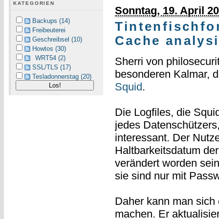
KATEGORIEN
Sonntag, 19. April 2
Backups (14)
Tintenfischfo
Freibeuterei
Cache analys
Geschreibsel (10)
Howtos (30)
WRT54 (2)
Sherri von philosecuri
SSL/TLS (17)
besonderen Kalmar, d
Tesladonnerstag (20)
Squid
.
Die Logfiles, die Squi
jedes Datenschützers
interessant. Der Nutz
Haltbarkeitsdatum der
verändert worden sei
sie sind nur mit Passw
Daher kann man sich
machen. Er aktualisier