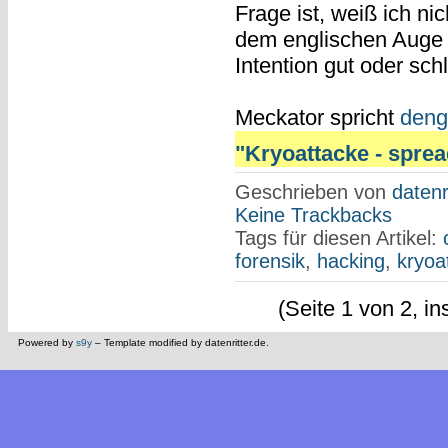
Frage ist, weiß ich ni
dem englischen Auge 
Intention gut oder sch
Meckator spricht
deng
"Kryoattacke - spread
Geschrieben von
datenr
Keine Trackbacks
Tags für diesen Artikel:
forensik
,
hacking
,
kryoa
(Seite 1 von 2, i
Powered by
s9y
– Template modified by datenritter.de.