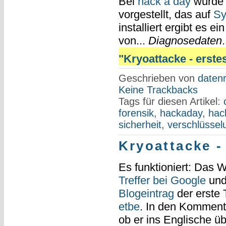
Bei
hack a day
wurde
vorgestellt, das auf
Sy
installiert ergibt es 
von...
Diagnosedaten
"Kryoattacke - erstes(
Geschrieben von
datenr
Keine Trackbacks
Tags für diesen Artikel:
forensik
,
hackaday
,
hac
sicherheit
,
verschlüssel
Kryoattacke -
Es funktioniert: Das 
Treffer bei Google
un
Blogeintrag
der erste 
etbe
. In den Kommen
ob er ins Englische ü