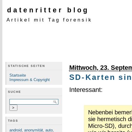
datenritter blog
Artikel mit Tag forensik
Mittwoch, 23. Septe
STATISCHE SEITEN
Startseite
SD-Karten sin
Impressum & Copyright
Interessant:
SUCHE
Nebenbei bemerk
sie hermetisch d
TAGS
Micro-SD), durch
android
,
anonymität
,
auto
,