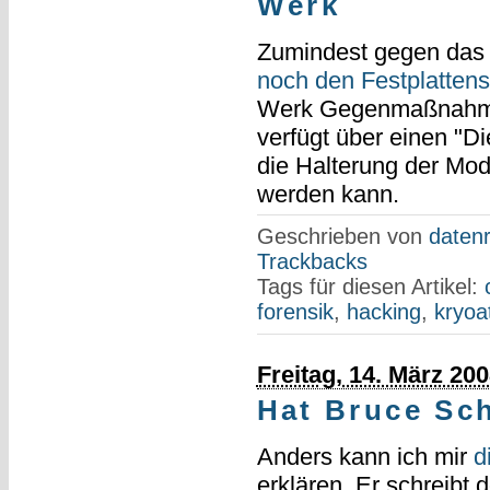
Werk
Zumindest gegen das
noch den Festplattens
Werk Gegenmaßnahm
verfügt über einen "D
die Halterung der Mo
werden kann.
Geschrieben von
datenr
Trackbacks
Tags für diesen Artikel:
forensik
,
hacking
,
kryoa
Freitag, 14. März 20
Hat Bruce Sch
Anders kann ich mir
d
erklären. Er schreibt 