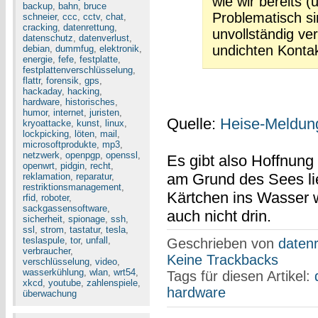
wie wir bereits (
backup
,
bahn
,
bruce
Problematisch s
schneier
,
ccc
,
cctv
,
chat
,
cracking
,
datenrettung
,
unvollständig ve
datenschutz
,
datenverlust
,
undichten Konta
debian
,
dummfug
,
elektronik
,
energie
,
fefe
,
festplatte
,
festplattenverschlüsselung
,
flattr
,
forensik
,
gps
,
hackaday
,
hacking
,
hardware
,
historisches
,
humor
,
internet
,
juristen
,
Quelle:
Heise-Meldun
kryoattacke
,
kunst
,
linux
,
lockpicking
,
löten
,
mail
,
microsoftprodukte
,
mp3
,
netzwerk
,
openpgp
,
openssl
,
Es gibt also Hoffnung
openwrt
,
pidgin
,
recht
,
am Grund des Sees lie
reklamation
,
reparatur
,
restriktionsmanagement
,
Kärtchen ins Wasser w
rfid
,
roboter
,
sackgassensoftware
,
auch nicht drin.
sicherheit
,
spionage
,
ssh
,
ssl
,
strom
,
tastatur
,
tesla
,
teslaspule
,
tor
,
unfall
,
Geschrieben von
datenr
verbraucher
,
Keine Trackbacks
verschlüsselung
,
video
,
wasserkühlung
,
wlan
,
wrt54
,
Tags für diesen Artikel:
xkcd
,
youtube
,
zahlenspiele
,
hardware
überwachung