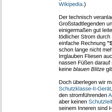
Wikipedia
.)
Der technisch veranl
Großstadtlegenden und
einigermaßen gut lei
tödlicher Strom durch
einfache Rechnung
"
schon lange nicht me
Irrglauben Fliesen au
nassen Füßen darauf 
keine
blauen Blitze
gib
Doch überlegen wir ma
Schutzklasse-II-Gerät
den stromführenden
A
aber keinen
Schutzleit
seinem Inneren sind H