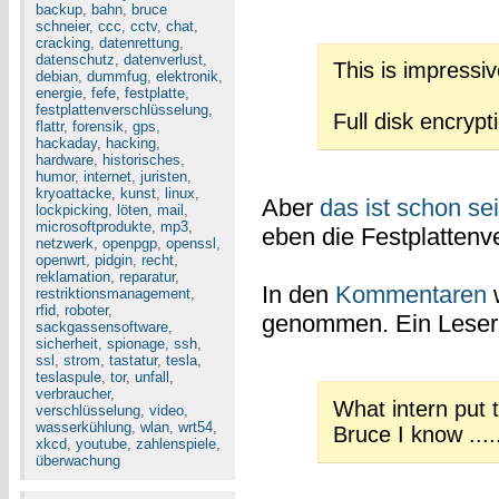
backup
,
bahn
,
bruce
schneier
,
ccc
,
cctv
,
chat
,
cracking
,
datenrettung
,
datenschutz
,
datenverlust
,
This is impressive
debian
,
dummfug
,
elektronik
,
energie
,
fefe
,
festplatte
,
festplattenverschlüsselung
,
Full disk encryp
flattr
,
forensik
,
gps
,
hackaday
,
hacking
,
hardware
,
historisches
,
humor
,
internet
,
juristen
,
kryoattacke
,
kunst
,
linux
,
Aber
das ist schon se
lockpicking
,
löten
,
mail
,
microsoftprodukte
,
mp3
,
eben die Festplattenve
netzwerk
,
openpgp
,
openssl
,
openwrt
,
pidgin
,
recht
,
reklamation
,
reparatur
,
In den
Kommentaren
w
restriktionsmanagement
,
rfid
,
roboter
,
genommen. Ein Leser 
sackgassensoftware
,
sicherheit
,
spionage
,
ssh
,
ssl
,
strom
,
tastatur
,
tesla
,
teslaspule
,
tor
,
unfall
,
verbraucher
,
What intern put t
verschlüsselung
,
video
,
wasserkühlung
,
wlan
,
wrt54
,
Bruce I know ....
xkcd
,
youtube
,
zahlenspiele
,
überwachung