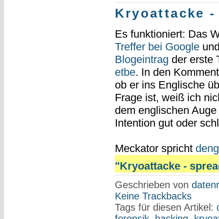
Kryoattacke -
Es funktioniert: Das 
Treffer bei Google
un
Blogeintrag
der erste 
etbe
. In den Kommen
ob er ins Englische ü
Frage ist, weiß ich ni
dem englischen Auge 
Intention gut oder sch
Meckator spricht
deng
"Kryoattacke - spread
Geschrieben von
datenr
Keine Trackbacks
Tags für diesen Artikel:
forensik
,
hacking
,
kryoa