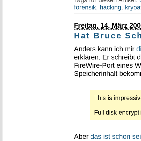
Tags für diesen Artikel:
forensik
,
hacking
,
kryoa
Freitag, 14. März 20
Hat Bruce Sch
Anders kann ich mir
d
erklären. Er schreibt 
FireWire-Port eines 
Speicherinhalt bekom
This is impressive
Full disk encryp
Aber
das ist schon se