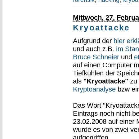
Mittwoch, 27. Februa
Kryoattacke
Aufgrund der
hier erkl
und auch z.B.
im Sta
Bruce Schneier
und
e
auf einen Computer mit
Tiefkühlen der Speich
als
"Kryoattacke"
zu 
Kryptoanalyse
bzw ein
Das Wort "Kryoattacke
Eintrags noch nicht b
23.02.2008 auf einer 
wurde es von zwei ve
aufgegriffen.