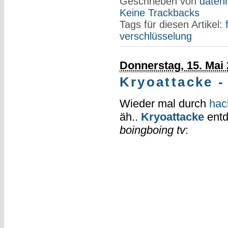
Geschrieben von
datenr
Keine Trackbacks
Tags für diesen Artikel:
verschlüsselung
Donnerstag, 15. Mai
Kryoattacke -
Wieder mal durch
hac
äh..
Kryoattacke
entd
boingboing tv
: