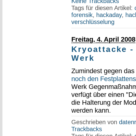
Keine Trackbacks
Tags für diesen Artikel:
forensik
,
hackaday
,
hac
verschlüsselung
Freitag, 4. April 2008
Kryoattacke 
Werk
Zumindest gegen das
noch den Festplattens
Werk Gegenmaßnahm
verfügt über einen "D
die Halterung der Mo
werden kann.
Geschrieben von
datenr
Trackbacks