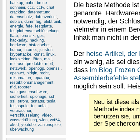
backup
,
bahn
,
bruce
Die beste Methode ist 
schneier
,
ccc
,
cctv
,
chat
,
genannte. Hardwareerw
cracking
,
datenrettung
,
datenschutz
,
datenverlust
,
notwendig, der Schlüs
debian
,
dummfug
,
elektronik
,
energie
,
fefe
,
festplatte
,
vielmehr in einem Be
festplattenverschlüsselung
,
flattr
,
forensik
,
gps
,
Inhalt man nicht in de
hackaday
,
hacking
,
hardware
,
historisches
,
humor
,
internet
,
juristen
,
Der
heise-Artikel, der
kryoattacke
,
kunst
,
linux
,
lockpicking
,
löten
,
mail
,
ein wenig, als sei dies
microsoftprodukte
,
mp3
,
netzwerk
,
openpgp
,
openssl
,
dass
im Blog Frozen 
openwrt
,
pidgin
,
recht
,
Assemblerbefehle ste
reklamation
,
reparatur
,
restriktionsmanagement
,
möglich sein soll. Hei
rfid
,
roboter
,
sackgassensoftware
,
sicherheit
,
spionage
,
ssh
,
Neu ist diese a
ssl
,
strom
,
tastatur
,
tesla
,
teslaspule
,
tor
,
unfall
,
Methode indes n
verbraucher
,
verschlüsselung
,
video
,
benutzen sie, u
wasserkühlung
,
wlan
,
wrt54
,
der Speichercontro
xkcd
,
youtube
,
zahlenspiele
,
überwachung