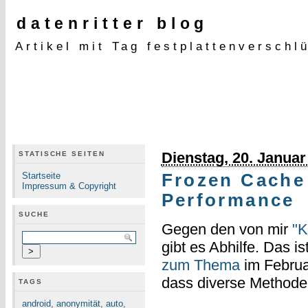
datenritter blog
Artikel mit Tag festplattenverschl
Dienstag, 20. Januar
STATISCHE SEITEN
Startseite
Frozen Cache
Impressum & Copyright
Performance
SUCHE
Gegen den von mir
"K
gibt es Abhilfe. Das is
zum Thema
im Febru
dass diverse Methoden
TAGS
android
,
anonymität
,
auto
,