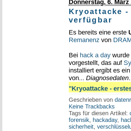
Donnerstag, 6. März
Kryoattacke - 
verfügbar
Es bereits eine erste
Remanenz
von
DRAM
Bei
hack a day
wurde
vorgestellt, das auf
Sy
installiert ergibt es 
von...
Diagnosedaten
"Kryoattacke - erstes(
Geschrieben von
datenr
Keine Trackbacks
Tags für diesen Artikel:
forensik
,
hackaday
,
hac
sicherheit
,
verschlüssel