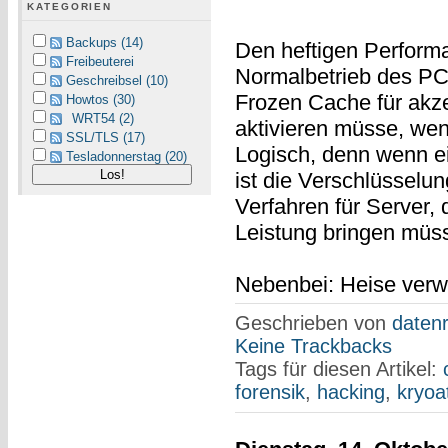
KATEGORIEN
Backups (14)
Den heftigen Perform
Freibeuterei
Normalbetrieb des PCs
Geschreibsel (10)
Frozen Cache für akz
Howtos (30)
WRT54 (2)
aktivieren müsse, wen
SSL/TLS (17)
Logisch, denn wenn e
Tesladonnerstag (20)
ist die Verschlüsselu
Verfahren für Server, 
Leistung bringen müss
Nebenbei: Heise verw
Geschrieben von
datenr
Keine Trackbacks
Tags für diesen Artikel:
forensik
,
hacking
,
kryoa