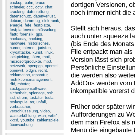
backup
,
bahn
,
bruce
dortigen Versionen, ob
schneier
,
ccc
,
cctv
,
chat
,
noch immer nicht die a
cracking
,
datenrettung
,
datenschutz
,
datenverlust
,
debian
,
dummfug
,
elektronik
,
energie
,
fefe
,
festplatte
,
Stellt sich heraus, da
festplattenverschlüsselung
,
flattr
,
forensik
,
gps
,
auch unter squeeze la
hackaday
,
hacking
,
(bis Ende des Monats
hardware
,
historisches
,
humor
,
internet
,
juristen
,
File entpackt man als 
kryoattacke
,
kunst
,
linux
,
lockpicking
,
löten
,
mail
,
Version lässt sich pr
microsoftprodukte
,
mp3
,
netzwerk
,
openpgp
,
openssl
,
Persönliche Einstell
openwrt
,
pidgin
,
recht
,
die werden also weite
reklamation
,
reparatur
,
restriktionsmanagement
,
AddOns werden vom Fir
rfid
,
roboter
,
sackgassensoftware
,
inkompatible vorerst de
sicherheit
,
spionage
,
ssh
,
ssl
,
strom
,
tastatur
,
tesla
,
teslaspule
,
tor
,
unfall
,
Früher oder später wir
verbraucher
,
verschlüsselung
,
video
,
Aufforderungen zu Wor
wasserkühlung
,
wlan
,
wrt54
,
xkcd
,
youtube
,
zahlenspiele
,
dem man Firefox als ro
überwachung
Menü die eingebaute U