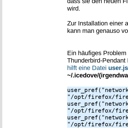
dass sie den neuen Fi
wird.
Zur Installation einer
kann man genauso vo
Ein häufiges Problem
Thunderbird-Pendant I
hilft eine Datei
user.js
~/.icedove/(irgendwas
user_pref("networ
"/opt/firefox/fir
user_pref("networ
"/opt/firefox/fir
user_pref("networ
"/opt/firefox/fir