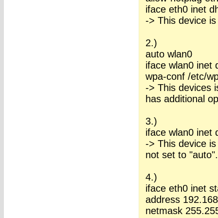
iface eth0 inet d
-> This device 
2.)
auto wlan0
iface wlan0 inet
wpa-conf /etc/w
-> This devices 
has additional op
3.)
iface wlan0 inet
-> This device i
not set to "auto".
4.)
iface eth0 inet st
address 192.168
netmask 255.25