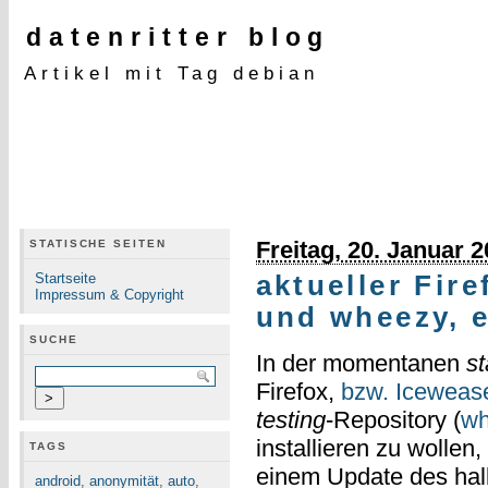
datenritter blog
Artikel mit Tag debian
Freitag, 20. Januar 
STATISCHE SEITEN
Startseite
aktueller Fir
Impressum & Copyright
und wheezy, 
SUCHE
In der momentanen
st
Firefox,
bzw. Iceweas
testing
-Repository (
wh
installieren zu wollen
TAGS
einem Update des hal
android
,
anonymität
,
auto
,