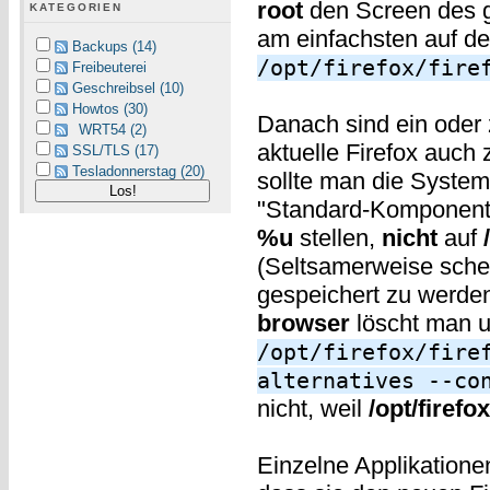
root
den Screen des g
KATEGORIEN
am einfachsten auf d
Backups (14)
/opt/firefox/fire
Freibeuterei
Geschreibsel (10)
Howtos (30)
Danach sind ein oder
WRT54 (2)
aktuelle Firefox auch
SSL/TLS (17)
Tesladonnerstag (20)
sollte man die System
"Standard-Komponent
%u
stellen,
nicht
auf
(Seltsamerweise schein
gespeichert zu werde
browser
löscht man u
/opt/firefox/fire
alternatives --co
nicht, weil
/opt/firefox
Einzelne Applikatione