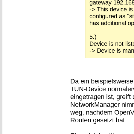
gateway 192.168
-> This device i
configured as "st
has additional op
5.)
Device is not lis
-> Device is ma
Da ein beispielsweis
TUN-Device normalerw
eingetragen ist, greif
NetworkManager nimmt
weg, nachdem OpenVP
Routen gesetzt hat.