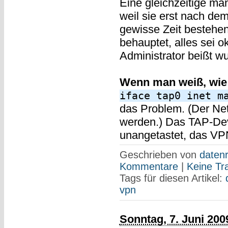
Eine gleichzeitige man
weil sie erst nach dem 
gewisse Zeit bestehe
behauptet, alles sei ok
Administrator beißt wu
Wenn man weiß, wie e
iface tap0 inet m
das Problem. (Der Net
werden.) Das TAP-Devi
unangetastet, das VPN
Geschrieben von
datenr
Kommentare
|
Keine Tr
Tags für diesen Artikel:
vpn
Sonntag, 7. Juni 200