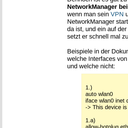
NetworkManager bei 
wenn man sein
VPN
u
NetworkManager start
da ist, und ein auf de
setzt er schnell mal z
Beispiele in der Doku
welche Interfaces von
und welche nicht:
1.)
auto wlan0
iface wlan0 inet
-> This device 
1.a)
allow-hotplug et