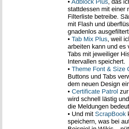
•
Adblock Plus
, das 
stattdessen mit einer
Filterliste betreibe. 
mit Flash und überflüs
gnadenlos ausgefiltert
•
Tab Mix Plus
, weil i
arbeiten kann und es 
Tabs mit jeweiliger Hi
Intervallen speichert.
•
Theme Font & Size 
Buttons und Tabs verw
dem neuen Design ein
•
Certificate Patrol
zur
wird schnell lästig un
die Meldungen bedeu
• Und mit
ScrapBook
k
speichern, was bei au
Beispiel in Wikis – nüt