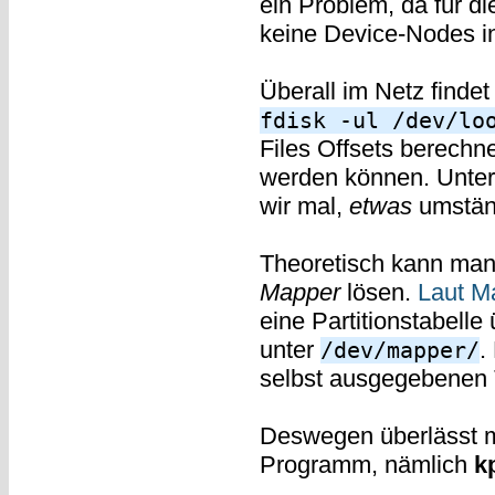
ein Problem, da für di
keine Device-Nodes i
Überall im Netz finde
fdisk -ul /dev/lo
Files Offsets berechn
werden können. Unte
wir mal,
etwas
umständ
Theoretisch kann ma
Mapper
lösen.
Laut M
eine Partitionstabell
unter
.
/dev/mapper/
selbst ausgegebenen T
Deswegen überlässt m
Programm, nämlich
k