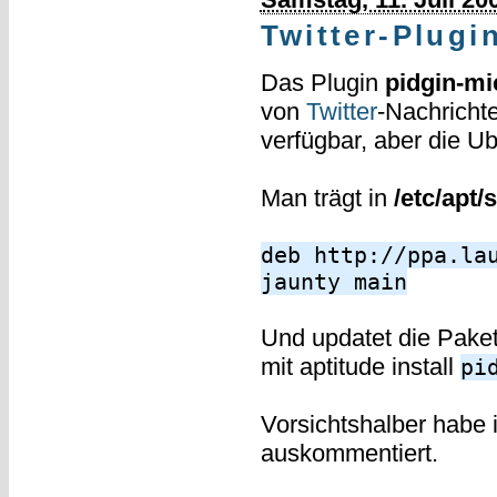
Twitter-Plugi
Das Plugin
pidgin-mi
von
Twitter
-Nachricht
verfügbar, aber die Ub
Man trägt in
/etc/apt/
deb http://ppa.la
jaunty main
Und updatet die Paket
mit aptitude install
pi
Vorsichtshalber habe 
auskommentiert.