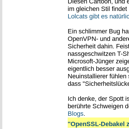
Diesen Cartoon, und 
im gleichen Stil finde
Lolcats gibt es natürl
Ein schlimmer Bug hat
OpenVPN- und andere 
Sicherheit dahin. Feis
nassgeschwitzen T-Shi
Microsoft-Jünger zeig
eigentlich besser aus
Neuinstallierer fühlen
dass "Sicherheitslücken
Ich denke, der Spott i
berührte Schweigen 
Blogs
.
"OpenSSL-Debakel zei