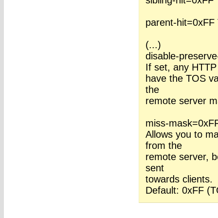
sibling-hit=0xFF 
parent-hit=0xFF 
(...)
disable-preserve
If set, any HTTP
have the TOS va
the
remote server m
miss-mask=0xF
Allows you to ma
from the
remote server, b
sent
towards clients.
Default: 0xFF (T