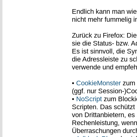
Endlich kann man wie
nicht mehr fummelig i
Zurück zu Firefox: Di
sie die Status- bzw. A
Es ist sinnvoll, die 
die Adressleiste zu sc
verwende und empfehl
•
CookieMonster
zum B
(ggf. nur Session-)Co
•
NoScript
zum Blockie
Scripten. Das schützt
von Drittanbietern, e
Rechenleistung, wenn 
Überraschungen durch