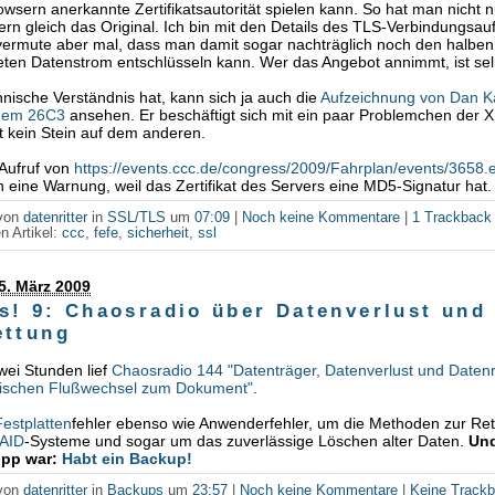
wsern anerkannte Zertifikatsautorität spielen kann. So hat man nicht n
ern gleich das Original. Ich bin mit den Details des TLS-Verbindungsau
 vermute aber mal, dass man damit sogar nachträglich noch den halben
ten Datenstrom entschlüsseln kann. Wer das Angebot annimmt, ist sel
nische Verständnis hat, kann sich ja auch die
Aufzeichnung von Dan K
 dem 26C3
ansehen. Er beschäftigt sich mit ein paar Problemchen der X
t kein Stein auf dem anderen.
 Aufruf von
https://events.ccc.de/congress/2009/Fahrplan/events/3658.
eine Warnung, weil das Zertifikat des Servers eine MD5-Signatur hat
 von
datenritter
in
SSL/TLS
um
07:09
|
Noch keine Kommentare
|
1 Trackback
n Artikel:
ccc
,
fefe
,
sicherheit
,
ssl
5. März 2009
s! 9: Chaosradio über Datenverlust und
ettung
zwei Stunden lief
Chaosradio 144 "Datenträger, Datenverlust und Daten
ischen Flußwechsel zum Dokument"
.
Festplatten
fehler ebenso wie Anwenderfehler, um die Methoden zur Ret
AID
-Systeme und sogar um das zuverlässige Löschen alter Daten.
Und
ipp war:
Habt ein Backup!
 von
datenritter
in
Backups
um
23:57
|
Noch keine Kommentare
|
Keine Track