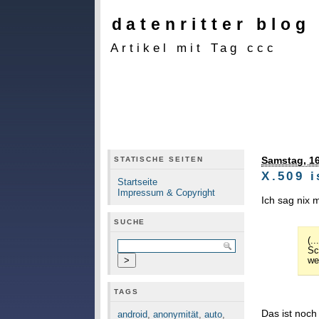
datenritter blog
Artikel mit Tag ccc
Samstag, 16
STATISCHE SEITEN
X.509 i
Startseite
Impressum & Copyright
Ich sag nix
SUCHE
(..
Sc
we
TAGS
Das ist noch
android
,
anonymität
,
auto
,