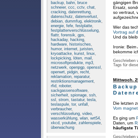
gängigen Bro
backup
,
bahn
,
bruce
Ersatz, sond
schneier
,
ccc
,
cctv
,
chat
,
cracking
,
datenrettung
,
so vertraut,
datenschutz
,
datenverlust
,
aufgezeichne
debian
,
dummfug
,
elektronik
,
energie
,
fefe
,
festplatte
,
Wer das tech
festplattenverschlüsselung
,
Vortrag auf
flattr
,
forensik
,
gps
,
Und da bleib
hackaday
,
hacking
,
hardware
,
historisches
,
Ironie: Beim
humor
,
internet
,
juristen
,
bekomme ich 
kryoattacke
,
kunst
,
linux
,
lockpicking
,
löten
,
mail
,
Geschrieben
microsoftprodukte
,
mp3
,
Tags für diese
netzwerk
,
openpgp
,
openssl
,
openwrt
,
pidgin
,
recht
,
reklamation
,
reparatur
,
Mittwoch, 2
restriktionsmanagement
,
rfid
,
roboter
,
Backup
sackgassensoftware
,
Datenr
sicherheit
,
spionage
,
ssh
,
ssl
,
strom
,
tastatur
,
tesla
,
Die letzten 
teslaspule
,
tor
,
unfall
,
Vom magnet
verbraucher
,
verschlüsselung
,
video
,
Es ging um
wasserkühlung
,
wlan
,
wrt54
,
Daten, um
R
xkcd
,
youtube
,
zahlenspiele
,
überwachung
häufigste T
Geschrieben