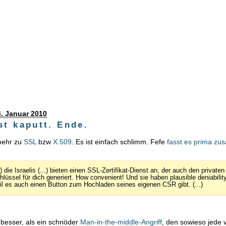
. Januar 2010
st kaputt. Ende.
 mehr zu
SSL
bzw
X.509
. Es ist einfach schlimm. Fefe
fasst es prima z
.) die Israelis (...) bieten einen SSL-Zertifikat-Dienst an, der auch den privaten
hlüssel für dich generiert. How convenient! Und sie haben plausible deniability
il es auch einen Button zum Hochladen seines eigenen CSR gibt. (...)
 besser, als ein schnöder
Man-in-the-middle-Angriff
, den sowieso jede 