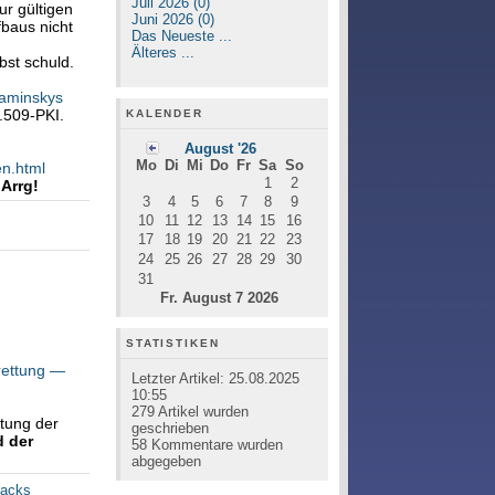
Juli 2026 (0)
ur gültigen
Juni 2026 (0)
fbaus nicht
Das Neueste ...
Älteres ...
bst schuld.
aminskys
.509-PKI.
KALENDER
August '26
Mo
Di
Mi
Do
Fr
Sa
So
en.html
1
2
.
Arrg!
3
4
5
6
7
8
9
10
11
12
13
14
15
16
17
18
19
20
21
22
23
24
25
26
27
28
29
30
31
Fr. August 7 2026
STATISTIKEN
rettung —
Letzter Artikel:
25.08.2025
10:55
279
Artikel wurden
tung der
geschrieben
 der
58
Kommentare wurden
abgegeben
backs