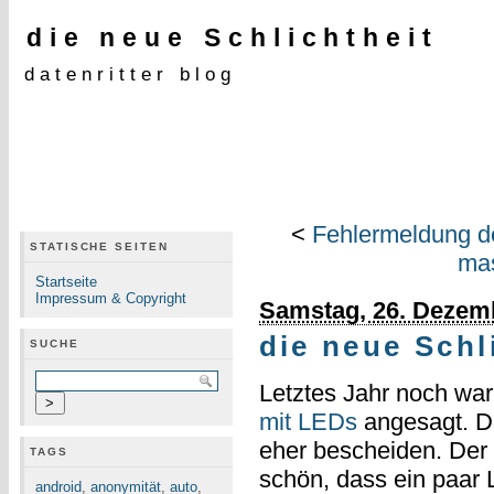
die neue Schlichtheit
datenritter blog
<
Fehlermeldung de
STATISCHE SEITEN
mas
Startseite
Impressum & Copyright
Samstag, 26. Dezem
die neue Schl
SUCHE
Letztes Jahr noch wa
mit LEDs
angesagt. Di
eher bescheiden. Der 
TAGS
schön, dass ein paar 
android
,
anonymität
,
auto
,