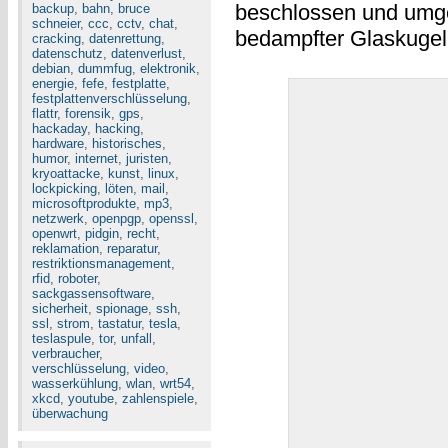
beschlossen und umges
backup
,
bahn
,
bruce
schneier
,
ccc
,
cctv
,
chat
,
bedampfter Glaskugeln
cracking
,
datenrettung
,
datenschutz
,
datenverlust
,
debian
,
dummfug
,
elektronik
,
energie
,
fefe
,
festplatte
,
festplattenverschlüsselung
,
flattr
,
forensik
,
gps
,
hackaday
,
hacking
,
hardware
,
historisches
,
humor
,
internet
,
juristen
,
kryoattacke
,
kunst
,
linux
,
lockpicking
,
löten
,
mail
,
microsoftprodukte
,
mp3
,
netzwerk
,
openpgp
,
openssl
,
openwrt
,
pidgin
,
recht
,
reklamation
,
reparatur
,
restriktionsmanagement
,
rfid
,
roboter
,
sackgassensoftware
,
sicherheit
,
spionage
,
ssh
,
ssl
,
strom
,
tastatur
,
tesla
,
teslaspule
,
tor
,
unfall
,
verbraucher
,
verschlüsselung
,
video
,
wasserkühlung
,
wlan
,
wrt54
,
xkcd
,
youtube
,
zahlenspiele
,
überwachung