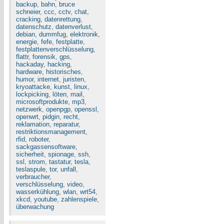
backup
,
bahn
,
bruce
schneier
,
ccc
,
cctv
,
chat
,
cracking
,
datenrettung
,
datenschutz
,
datenverlust
,
debian
,
dummfug
,
elektronik
,
energie
,
fefe
,
festplatte
,
festplattenverschlüsselung
,
flattr
,
forensik
,
gps
,
hackaday
,
hacking
,
hardware
,
historisches
,
humor
,
internet
,
juristen
,
kryoattacke
,
kunst
,
linux
,
lockpicking
,
löten
,
mail
,
microsoftprodukte
,
mp3
,
netzwerk
,
openpgp
,
openssl
,
openwrt
,
pidgin
,
recht
,
reklamation
,
reparatur
,
restriktionsmanagement
,
rfid
,
roboter
,
sackgassensoftware
,
sicherheit
,
spionage
,
ssh
,
ssl
,
strom
,
tastatur
,
tesla
,
teslaspule
,
tor
,
unfall
,
verbraucher
,
verschlüsselung
,
video
,
wasserkühlung
,
wlan
,
wrt54
,
xkcd
,
youtube
,
zahlenspiele
,
überwachung