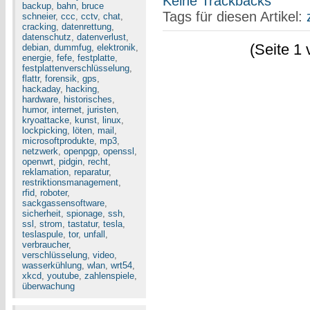
Keine Trackbacks
backup
,
bahn
,
bruce
Tags für diesen Artikel:
schneier
,
ccc
,
cctv
,
chat
,
cracking
,
datenrettung
,
datenschutz
,
datenverlust
,
(Seite 1 
debian
,
dummfug
,
elektronik
,
energie
,
fefe
,
festplatte
,
festplattenverschlüsselung
,
flattr
,
forensik
,
gps
,
hackaday
,
hacking
,
hardware
,
historisches
,
humor
,
internet
,
juristen
,
kryoattacke
,
kunst
,
linux
,
lockpicking
,
löten
,
mail
,
microsoftprodukte
,
mp3
,
netzwerk
,
openpgp
,
openssl
,
openwrt
,
pidgin
,
recht
,
reklamation
,
reparatur
,
restriktionsmanagement
,
rfid
,
roboter
,
sackgassensoftware
,
sicherheit
,
spionage
,
ssh
,
ssl
,
strom
,
tastatur
,
tesla
,
teslaspule
,
tor
,
unfall
,
verbraucher
,
verschlüsselung
,
video
,
wasserkühlung
,
wlan
,
wrt54
,
xkcd
,
youtube
,
zahlenspiele
,
überwachung