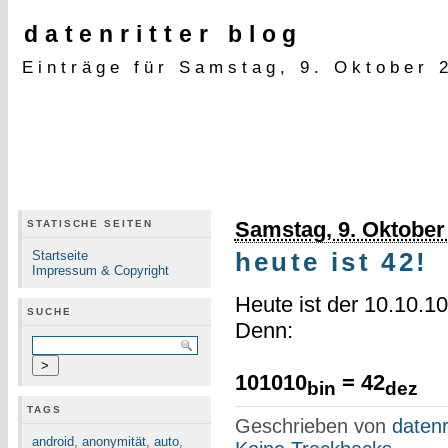
datenritter blog
Einträge für Samstag, 9. Oktober 
Samstag, 9. Oktober
STATISCHE SEITEN
Startseite
heute ist 42!
Impressum & Copyright
Heute ist der 10.10.10
SUCHE
Denn:
101010
= 42
bin
dez
TAGS
Geschrieben von
datenr
android
,
anonymität
,
auto
,