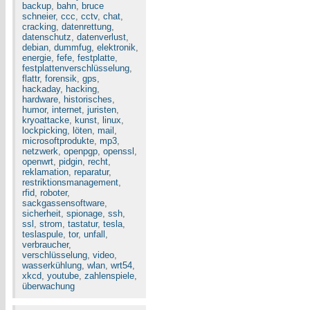
backup
,
bahn
,
bruce
schneier
,
ccc
,
cctv
,
chat
,
cracking
,
datenrettung
,
datenschutz
,
datenverlust
,
debian
,
dummfug
,
elektronik
,
energie
,
fefe
,
festplatte
,
festplattenverschlüsselung
,
flattr
,
forensik
,
gps
,
hackaday
,
hacking
,
hardware
,
historisches
,
humor
,
internet
,
juristen
,
kryoattacke
,
kunst
,
linux
,
lockpicking
,
löten
,
mail
,
microsoftprodukte
,
mp3
,
netzwerk
,
openpgp
,
openssl
,
openwrt
,
pidgin
,
recht
,
reklamation
,
reparatur
,
restriktionsmanagement
,
rfid
,
roboter
,
sackgassensoftware
,
sicherheit
,
spionage
,
ssh
,
ssl
,
strom
,
tastatur
,
tesla
,
teslaspule
,
tor
,
unfall
,
verbraucher
,
verschlüsselung
,
video
,
wasserkühlung
,
wlan
,
wrt54
,
xkcd
,
youtube
,
zahlenspiele
,
überwachung