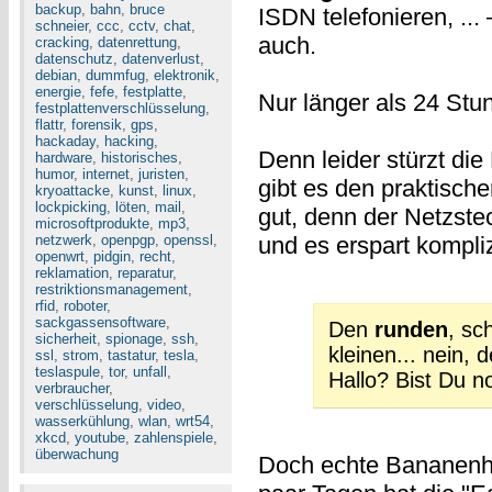
backup
,
bahn
,
bruce
ISDN telefonieren, ..
schneier
,
ccc
,
cctv
,
chat
,
auch.
cracking
,
datenrettung
,
datenschutz
,
datenverlust
,
debian
,
dummfug
,
elektronik
,
energie
,
fefe
,
festplatte
,
Nur länger als 24 Stun
festplattenverschlüsselung
,
flattr
,
forensik
,
gps
,
hackaday
,
hacking
,
Denn leider stürzt di
hardware
,
historisches
,
humor
,
internet
,
juristen
,
gibt es den praktische
kryoattacke
,
kunst
,
linux
,
lockpicking
,
löten
,
mail
,
gut, denn der Netzstec
microsoftprodukte
,
mp3
,
netzwerk
,
openpgp
,
openssl
,
und es erspart kompli
openwrt
,
pidgin
,
recht
,
reklamation
,
reparatur
,
restriktionsmanagement
,
rfid
,
roboter
,
sackgassensoftware
,
Den
runden
, sc
sicherheit
,
spionage
,
ssh
,
kleinen... nein, 
ssl
,
strom
,
tastatur
,
tesla
,
teslaspule
,
tor
,
unfall
,
Hallo? Bist Du n
verbraucher
,
verschlüsselung
,
video
,
wasserkühlung
,
wlan
,
wrt54
,
xkcd
,
youtube
,
zahlenspiele
,
überwachung
Doch echte Bananenha