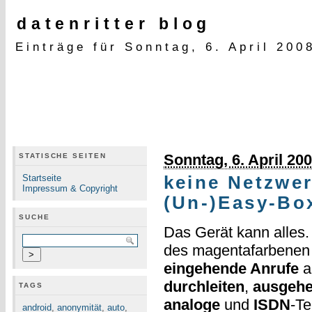
datenritter blog
Einträge für Sonntag, 6. April 200
Sonntag, 6. April 20
STATISCHE SEITEN
Startseite
keine Netzwe
Impressum & Copyright
(Un-)Easy-Bo
SUCHE
Das Gerät kann alles
des magentafarbenen
eingehende Anrufe
a
durchleiten
,
ausgehe
TAGS
analoge
und
ISDN
-Te
android
,
anonymität
,
auto
,