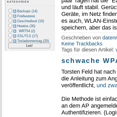
paar Tagen hat die "E
KATEGORIEN
und läuft stabil. Gerüc
Backups (14)
Geräte, im Netz finden
Freibeuterei
es auch, WLAN-Einste
Geschreibsel (10)
Howtos (30)
speichern, aber das ist
WRT54 (2)
SSL/TLS (17)
Geschrieben von
datenr
Tesladonnerstag (20)
Keine Trackbacks
Tags für diesen Artikel:
schwache WPA
Torsten Feld hat nac
die Anleitung zum A
veröffentlicht,
und zwa
Die Methode ist einfach
an dem AP angemeldet
Authentifizieren. (L