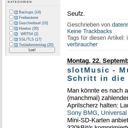
KATEGORIEN
Backups (14)
Seufz.
Freibeuterei
Geschreibsel (10)
Geschrieben von
datenr
Howtos (30)
Keine Trackbacks
WRT54 (2)
Tags für diesen Artikel:
SSL/TLS (17)
verbraucher
Tesladonnerstag (20)
Montag, 22. Septemb
slotMusic - M
Schritt in di
Man könnte es nach a
(manchmal) zahlenden
Aprilscherz halten: La
Sony BMG
,
Universal
Mini-SD-Karten anbiet
320kBit/s komprimierte