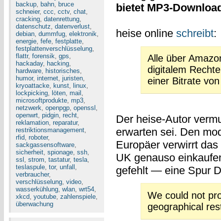
backup
,
bahn
,
bruce
bietet MP3-Downloa
schneier
,
ccc
,
cctv
,
chat
,
cracking
,
datenrettung
,
datenschutz
,
datenverlust
,
heise online
schreibt
:
debian
,
dummfug
,
elektronik
,
energie
,
fefe
,
festplatte
,
festplattenverschlüsselung
,
flattr
,
forensik
,
gps
,
Alle über Amazon
hackaday
,
hacking
,
digitalem Rech
hardware
,
historisches
,
humor
,
internet
,
juristen
,
einer Bitrate vo
kryoattacke
,
kunst
,
linux
,
lockpicking
,
löten
,
mail
,
microsoftprodukte
,
mp3
,
netzwerk
,
openpgp
,
openssl
,
openwrt
,
pidgin
,
recht
,
Der heise-Autor vermu
reklamation
,
reparatur
,
erwarten sei. Den m
restriktionsmanagement
,
rfid
,
roboter
,
Europäer verwirrt das 
sackgassensoftware
,
sicherheit
,
spionage
,
ssh
,
UK genauso einkaufen
ssl
,
strom
,
tastatur
,
tesla
,
teslaspule
,
tor
,
unfall
,
gefehlt — eine Spur D
verbraucher
,
verschlüsselung
,
video
,
wasserkühlung
,
wlan
,
wrt54
,
We could not pr
xkcd
,
youtube
,
zahlenspiele
,
überwachung
geographical rest