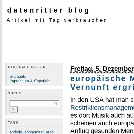
datenritter blog
Artikel mit Tag verbraucher
Freitag, 5. Dezembe
STATISCHE SEITEN
Startseite
europäische 
Impressum & Copyright
Vernunft ergr
SUCHE
In den USA hat man s
Restriktionsmanagem
es dort Musik auch a
scheinen auch europä
TAGS
Anflug gesunden Mens
android
,
anonymität
,
auto
,