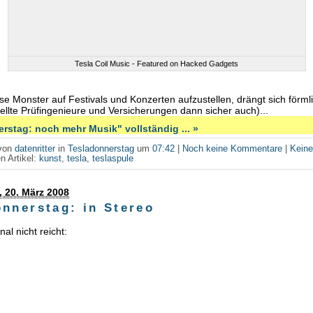
Tesla Coil Music - Featured on Hacked Gadgets
ese Monster auf Festivals und Konzerten aufzustellen, drängt sich förmli
tellte Prüfingenieure und Versicherungen dann sicher auch)...
rstag: noch mehr Musik" vollständig ... »
 von
datenritter
in
Tesladonnerstag
um
07:42
|
Noch keine Kommentare
|
Kein
n Artikel:
kunst
,
tesla
,
teslaspule
 20. März 2008
onnerstag: in Stereo
al nicht reicht: