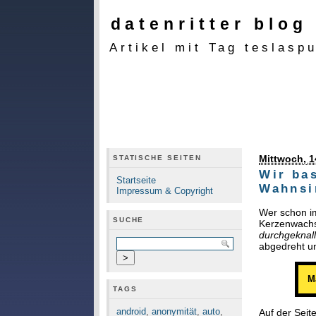
datenritter blog
Artikel mit Tag teslasp
Mittwoch, 1
STATISCHE SEITEN
Wir ba
Startseite
Wahnsi
Impressum & Copyright
Wer schon im
SUCHE
Kerzenwachs
durchgeknall
abgedreht un
M
TAGS
android
,
anonymität
,
auto
,
Auf der Seit