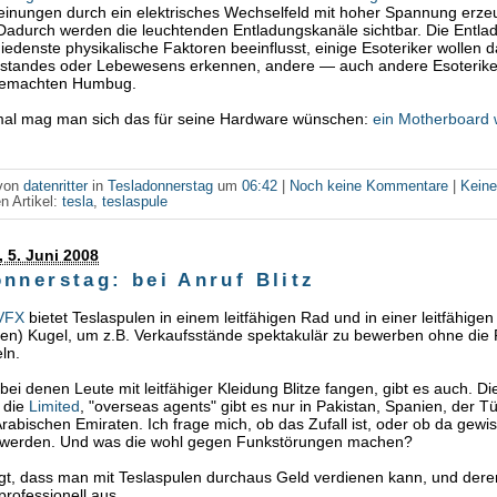
einungen durch ein elektrisches Wechselfeld mit hoher Spannung erze
. Dadurch werden die leuchtenden Entladungskanäle sichtbar. Die Entla
iedenste physikalische Faktoren beeinflusst, einige Esoteriker wollen d
standes oder Lebewesens erkennen, andere — auch andere Esoterike
gemachten Humbug.
l mag man sich das für seine Hardware wünschen:
ein Motherboard 
 von
datenritter
in
Tesladonnerstag
um
06:42
|
Noch keine Kommentare
|
Kein
n Artikel:
tesla
,
teslaspule
 5. Juni 2008
nnerstag: bei Anruf Blitz
VFX
bietet Teslaspulen in einem leitfähigen Rad und in einer leitfähigen
gen) Kugel, um z.B. Verkaufsstände spektakulär zu bewerben ohne die
ln.
bei denen Leute mit leitfähiger Kleidung Blitze fangen, gibt es auch. D
t die
Limited
, "overseas agents" gibt es nur in Pakistan, Spanien, der T
Arabischen Emiraten. Ich frage mich, ob das Zufall ist, oder ob da gewi
werden. Und was die wohl gegen Funkstörungen machen?
igt, dass man mit Teslaspulen durchaus Geld verdienen kann, und der
professionell aus.