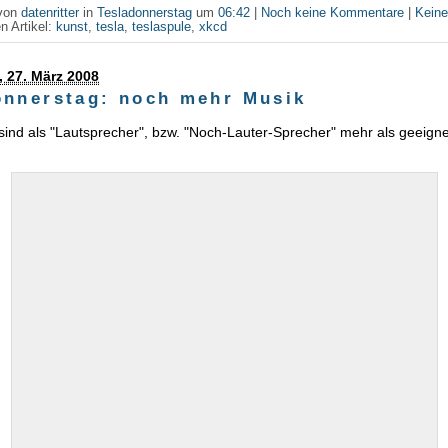
 von
datenritter
in
Tesladonnerstag
um
06:42
|
Noch keine Kommentare
|
Kein
n Artikel:
kunst
,
tesla
,
teslaspule
,
xkcd
 27. März 2008
onnerstag: noch mehr Musik
sind als "Lautsprecher", bzw. "Noch-Lauter-Sprecher" mehr als geeign