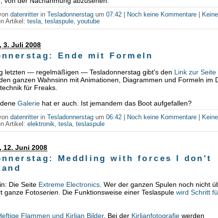
e, von der Nachahmung abzusehen.
 von
datenritter
in
Tesladonnerstag
um
07:42
|
Noch keine Kommentare
|
Kein
n Artikel:
tesla
,
teslaspule
,
youtube
 3. Juli 2008
onnerstag: Ende mit Formeln
ig letzten — regelmäßigen — Tesladonnerstag gibt's den
Link zur Seite
 den ganzen Wahnsinn mit Animationen, Diagrammen und Formeln im Det
otechnik für Freaks.
idene
Galerie
hat er auch. Ist jemandem das Boot aufgefallen?
 von
datenritter
in
Tesladonnerstag
um
06:42
|
Noch keine Kommentare
|
Kein
n Artikel:
elektronik
,
tesla
,
teslaspule
 12. Juni 2008
nnerstag: Meddling with forces I don't
tand
in: Die Seite
Extreme Electronics
. Wer der ganzen Spulen noch nicht ü
ort ganze Foto
serien
. Die Funktionsweise einer Teslaspule
wird Schritt fü
Heftige Flammen und Kirlian Bilder
. Bei der
Kirlianfotografie
werden