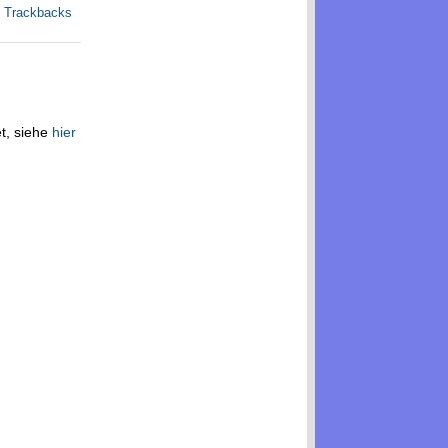
e Trackbacks
et, siehe
hier