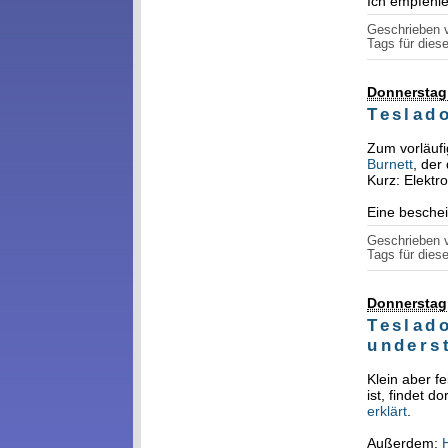
Ich empfehl
Geschrieben
Tags für diese
Donnerstag,
Teslad
Zum vorläuf
Burnett
, der
Kurz: Elektr
Eine besche
Geschrieben
Tags für diese
Donnerstag,
Teslado
unders
Klein aber fe
ist, findet d
erklärt
.
Außerdem: