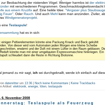
"
zur Beobachtung der nistenden Vögel. Weniger harmlos ist
der elektr
zünder
mit verschiedenen Programmen. Geschmacklosigkeitsverdacht 
ife aus einem Kruzifix
auf. Eine heikle Idee:
"Vergaser plus Staubsaug
ig Feuer"
. Oder
Rauch
. Und auch
Mehl
kann man anzünden. Ziviler, a
Das
Windgeneratorprojekt
.
h eine
Teslaspule
!
eensammlung
hat es in sich:
t einigen Peltierelementen könnte eine Packung Knack und Back gekühlt
rden. Von dieser wird vom Automaten jeden Morgen eine kleine Scheibe
geschnitten, erwärmt und der Duft mit einem Lüfter in den Raum geblasen. D
ffeduft könnte man mit einer umgebauten Espressomaschine hinkriegen. Ein
tapult schleudert dann die Reste in Richtung Biotonne.
l jemand zu mir sagt,
ich
sei durchgeknallt, werde ich einfach auf dies
 von
datenritter
um
13:36
|
Noch keine Kommentare
|
Keine Trackbacks
n Artikel:
elektronik
,
energie
,
löten
,
teslaspule
, 6. November 2008
onnerstag: Teslaspule als Feuerzeug