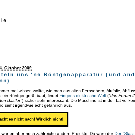
ule
4. Oktober 2009
steln uns 'ne Röntgenapparatur (und and
nn)
mer mal wissen wollte, wie man aus alten Fernsehern, Alufolie, Abflu
 ein Röntgengerät baut, findet
Finger's elektrische Welt
(
"das Forum f
ten Bastler"
) sicher sehr interessant. Die Maschine ist in der Tat voll
d sieht irgendwie echt gefährlich aus.
acht es nicht nach! Wirklich nicht!
e warten aber noch zahlreiche andere Projekte. Da wäre der
Der "Stasi