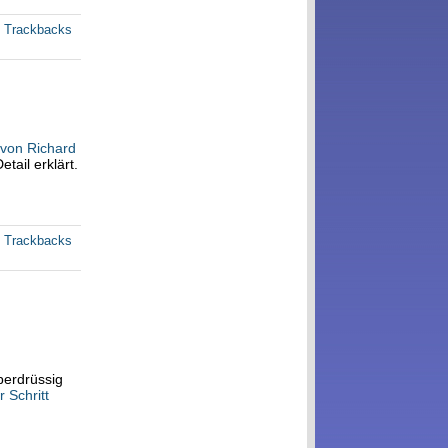
e Trackbacks
 von Richard
ail erklärt.
e Trackbacks
berdrüssig
r Schritt