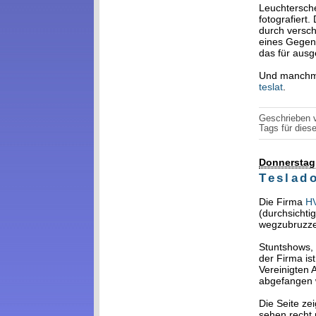
Leuchtersch
fotografiert
durch versch
eines Gegen
das für aus
Und manchma
teslat
.
Geschrieben
Tags für diese
Donnerstag,
Teslado
Die Firma
H
(durchsichti
wegzubruzze
Stuntshows, 
der Firma is
Vereinigten 
abgefangen 
Die Seite ze
sehen recht 