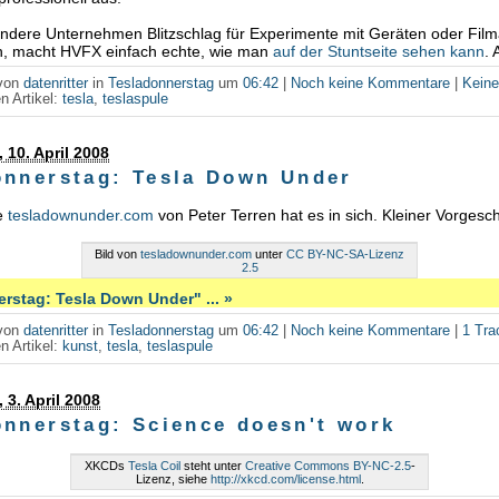
 andere Unternehmen Blitzschlag für Experimente mit Geräten oder Fi
en, macht HVFX einfach echte, wie man
auf der Stuntseite sehen kann
.
 von
datenritter
in
Tesladonnerstag
um
06:42
|
Noch keine Kommentare
|
Kein
n Artikel:
tesla
,
teslaspule
 10. April 2008
onnerstag: Tesla Down Under
e
tesladownunder.com
von Peter Terren hat es in sich. Kleiner Vorges
Bild von
tesladownunder.com
unter
CC BY-NC-SA-Lizenz
2.5
rstag: Tesla Down Under" ... »
 von
datenritter
in
Tesladonnerstag
um
06:42
|
Noch keine Kommentare
|
1 Tr
n Artikel:
kunst
,
tesla
,
teslaspule
 3. April 2008
onnerstag: Science doesn't work
XKCDs
Tesla Coil
steht unter
Creative Commons BY-NC-2.5
-
Lizenz, siehe
http://xkcd.com/license.html
.