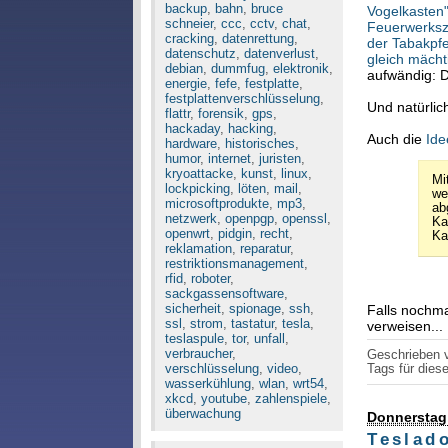
backup
,
bahn
,
bruce
Vogelkasten
schneier
,
ccc
,
cctv
,
chat
,
Feuerwerks
cracking
,
datenrettung
,
der Tabakpfe
datenschutz
,
datenverlust
,
gleich mächt
debian
,
dummfug
,
elektronik
,
aufwändig: 
energie
,
fefe
,
festplatte
,
festplattenverschlüsselung
,
Und natürlic
flattr
,
forensik
,
gps
,
hackaday
,
hacking
,
Auch die
Id
hardware
,
historisches
,
humor
,
internet
,
juristen
,
kryoattacke
,
kunst
,
linux
,
Mi
lockpicking
,
löten
,
mail
,
we
microsoftprodukte
,
mp3
,
ab
netzwerk
,
openpgp
,
openssl
,
Ka
openwrt
,
pidgin
,
recht
,
Ka
reklamation
,
reparatur
,
restriktionsmanagement
,
rfid
,
roboter
,
sackgassensoftware
,
sicherheit
,
spionage
,
ssh
,
Falls nochma
ssl
,
strom
,
tastatur
,
tesla
,
verweisen...
teslaspule
,
tor
,
unfall
,
verbraucher
,
Geschrieben
verschlüsselung
,
video
,
Tags für diese
wasserkühlung
,
wlan
,
wrt54
,
xkcd
,
youtube
,
zahlenspiele
,
überwachung
Donnerstag
Teslad