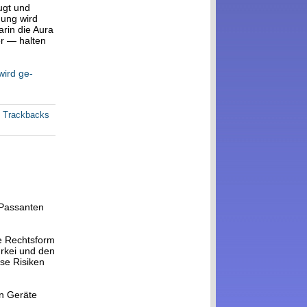
ugt und
dung wird
arin die Aura
r — halten
wird ge-
e Trackbacks
 Passanten
ie Rechtsform
ürkei und den
sse Risiken
en Geräte