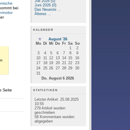
Juli 2026 (0)
onische
Juni 2026 (0)
kommt bei
Das Neueste ...
ermotor
Älteres ...
ber
KALENDER
August '26
Mo
Di
Mi
Do
Fr
Sa
So
1
2
3
4
5
6
7
8
9
10
11
12
13
14
15
16
en
17
18
19
20
21
22
23
24
25
26
27
28
29
30
31
Do. August 6 2026
e Seite
STATISTIKEN
Letzter Artikel:
25.08.2025
10:55
279
Artikel wurden
geschrieben
58
Kommentare wurden
abgegeben