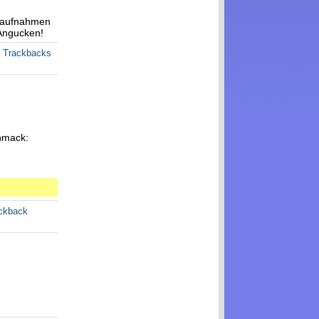
lmaufnahmen
 Angucken!
e Trackbacks
chmack:
ackback