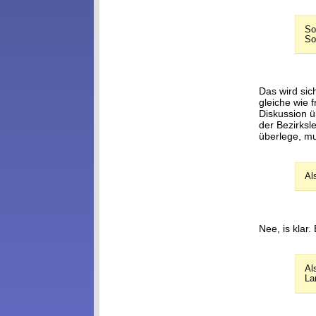
So
So
Das wird sic
gleiche wie 
Diskussion ü
der Bezirksl
überlege, m
Al
Nee, is klar
Al
La