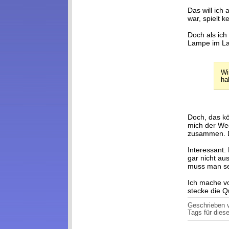
Das will ich
war, spielt k
Doch als ich
Lampe im La
Wi
ha
Doch, das kö
mich der Weg
zusammen. Die
Interessant:
gar nicht au
muss man se
Ich mache vo
stecke die Q
Geschrieben
Tags für diese