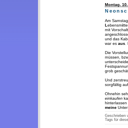
Montag, 10.
Neonsc
Am Samstag 
L
ebensm
i
tte
mit Vorschalt
angeschlosse
und das Kab
war es
aus
.
Die Vorstell
müssen, bzw.
unterscheid
Festspannung
grob geschät
Und zerstreu
sorgfältig au
Ohnehin seh
einkaufen
ka
hinterlassen
meine
Unters
Geschrieben
Tags für diese