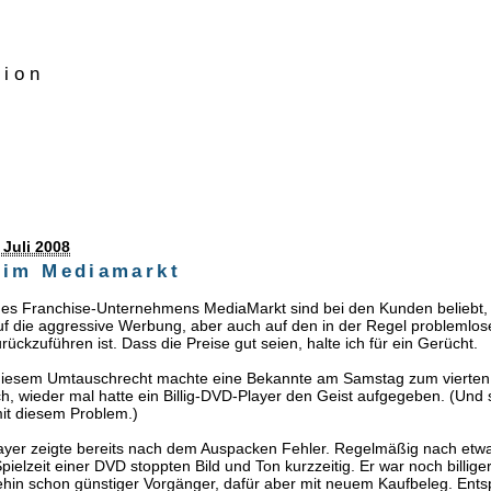
tion
 Juli 2008
 im Mediamarkt
 des Franchise-Unternehmens MediaMarkt sind bei den Kunden beliebt,
uf die aggressive Werbung, aber auch auf den in der Regel problemlo
ückzuführen ist. Dass die Preise gut seien, halte ich für ein Gerücht.
iesem Umtauschrecht machte eine Bekannte am Samstag zum vierten 
, wieder mal hatte ein Billig-DVD-Player den Geist aufgegeben. (Und si
mit diesem Problem.)
layer zeigte bereits nach dem Auspacken Fehler. Regelmäßig nach etw
 Spielzeit einer DVD stoppten Bild und Ton kurzzeitig. Er war noch billi
ehin schon günstiger Vorgänger, dafür aber mit neuem Kaufbeleg. Ent