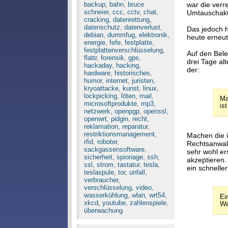
backup
,
bahn
,
bruce
war die verr
schneier
,
ccc
,
cctv
,
chat
,
Umtauschakti
cracking
,
datenrettung
,
datenschutz
,
datenverlust
,
Das jedoch h
debian
,
dummfug
,
elektronik
,
heute erneu
energie
,
fefe
,
festplatte
,
festplattenverschlüsselung
,
Auf den Bele
flattr
,
forensik
,
gps
,
drei Tage al
hackaday
,
hacking
,
der:
hardware
,
historisches
,
humor
,
internet
,
juristen
,
kryoattacke
,
kunst
,
linux
,
lockpicking
,
löten
,
mail
,
Ma
microsoftprodukte
,
mp3
,
is
netzwerk
,
openpgp
,
openssl
,
openwrt
,
pidgin
,
recht
,
reklamation
,
reparatur
,
restriktionsmanagement
,
Machen die i
rfid
,
roboter
,
Rechtsanwalt
sackgassensoftware
,
sehr wohl er
sicherheit
,
spionage
,
ssh
,
akzeptieren.
ssl
,
strom
,
tastatur
,
tesla
,
ein schnelle
teslaspule
,
tor
,
unfall
,
verbraucher
,
verschlüsselung
,
video
,
wasserkühlung
,
wlan
,
wrt54
,
Ei
xkcd
,
youtube
,
zahlenspiele
,
We
überwachung