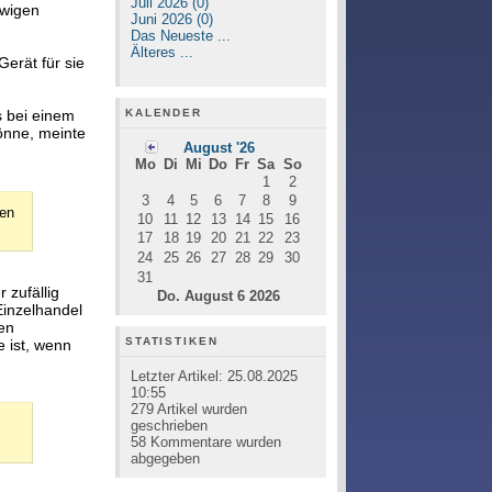
Juli 2026 (0)
ewigen
Juni 2026 (0)
Das Neueste ...
Älteres ...
Gerät für sie
KALENDER
s bei einem
könne, meinte
August '26
Mo
Di
Mi
Do
Fr
Sa
So
1
2
3
4
5
6
7
8
9
gen
10
11
12
13
14
15
16
17
18
19
20
21
22
23
24
25
26
27
28
29
30
31
 zufällig
Do. August 6 2026
Einzelhandel
en
STATISTIKEN
e ist, wenn
Letzter Artikel:
25.08.2025
10:55
279
Artikel wurden
geschrieben
58
Kommentare wurden
abgegeben