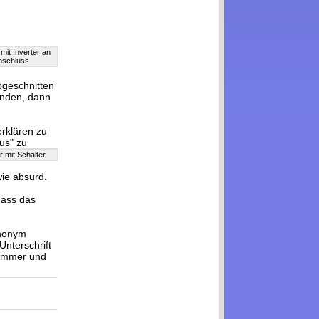
it Inverter an
nschluss
bgeschnitten
unden, dann
rklären zu
us" zu
 mit Schalter
wie absurd.
ass das
anonym
nterschrift
ummer und