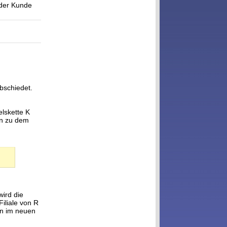
 der Kunde
abschiedet.
lskette K
in zu dem
ird die
iliale von R
in im neuen