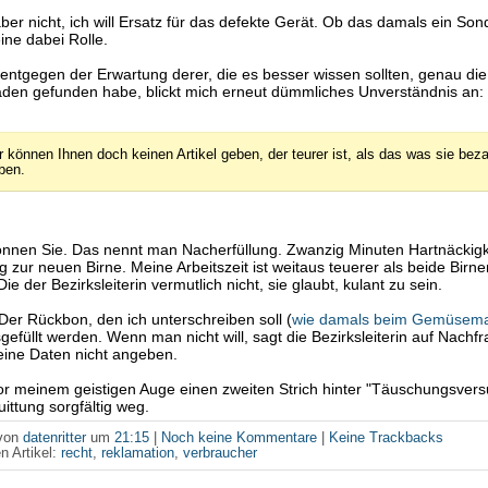
 aber nicht, ich will Ersatz für das defekte Gerät. Ob das damals ein S
eine dabei Rolle.
 entgegen der Erwartung derer, die es besser wissen sollten, genau di
den gefunden habe, blickt mich erneut dümmliches Unverständnis an:
r können Ihnen doch keinen Artikel geben, der teurer ist, als das was sie beza
ben.
nnen Sie. Das nennt man Nacherfüllung. Zwanzig Minuten Hartnäckigke
 zur neuen Birne. Meine Arbeitszeit ist weitaus teuerer als beide Birne
 der Bezirksleiterin vermutlich nicht, sie glaubt, kulant zu sein.
 Der Rückbon, den ich unterschreiben soll (
wie damals beim Gemüsema
sgefüllt werden. Wenn man nicht will, sagt die Bezirksleiterin auf Nachf
ine Daten nicht angeben.
r meinem geistigen Auge einen zweiten Strich hinter "Täuschungsver
uittung sorgfältig weg.
 von
datenritter
um
21:15
|
Noch keine Kommentare
|
Keine Trackbacks
n Artikel:
recht
,
reklamation
,
verbraucher