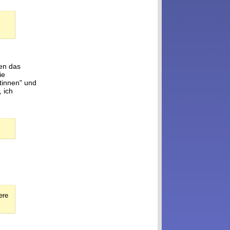
hen das
ie
tinnen" und
, ich
ere