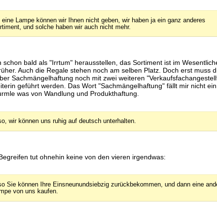
 eine Lampe können wir Ihnen nicht geben, wir haben ja ein ganz anderes
rtiment, und solche haben wir auch nicht mehr.
h schon bald als "Irrtum" herausstellen, das Sortiment ist im Wesentlic
früher. Auch die Regale stehen noch am selben Platz. Doch erst muss d
ber Sachmängelhaftung noch mit zwei weiteren "Verkaufsfachangestell
eiterin geführt werden. Das Wort "Sachmängelhaftung" fällt mir nicht ein
urmle was von Wandlung und Produkthaftung.
so, wir können uns ruhig auf deutsch unterhalten.
. Begreifen tut ohnehin keine von den vieren irgendwas:
so Sie können Ihre Einsneunundsiebzig zurückbekommen, und dann eine and
mpe von uns kaufen.