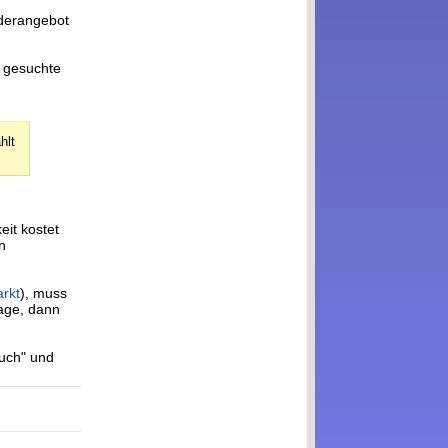
onderangebot
e gesuchte
hlt
it kostet
n
rkt
), muss
rage, dann
such" und