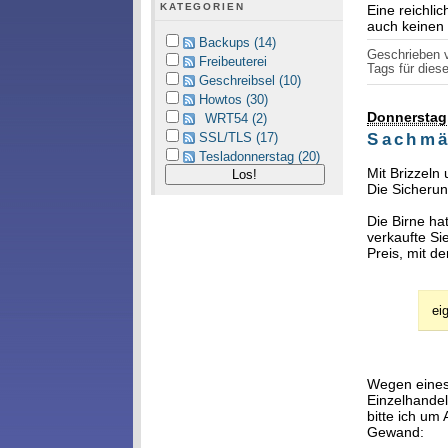
KATEGORIEN
Eine reichli
auch keinen 
Backups (14)
Geschrieben
Freibeuterei
Tags für diese
Geschreibsel (10)
Howtos (30)
Donnerstag,
WRT54 (2)
SSL/TLS (17)
Sachmä
Tesladonnerstag (20)
Mit Brizzeln
Die Sicherun
Die Birne ha
verkaufte Si
Preis, mit d
ei
Wegen eines
Einzelhandel
bitte ich um
Gewand: