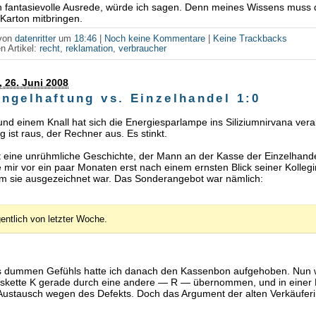
ch fantasievolle Ausrede, würde ich sagen. Denn meines Wissens muss
Karton mitbringen.
 von
datenritter
um
18:46
|
Noch keine Kommentare
|
Keine Trackbacks
n Artikel:
recht
,
reklamation
,
verbraucher
 26. Juni 2008
ngelhaftung vs. Einzelhandel 1:0
 und einem Knall hat sich die Energiesparlampe ins Siliziumnirvana ver
g ist raus, der Rechner aus. Es stinkt.
t eine unrühmliche Geschichte, der Mann an der Kasse der Einzelhande
e mir vor ein paar Monaten erst nach einem ernsten Blick seiner Kolleg
em sie ausgezeichnet war. Das Sonderangebot war nämlich:
gentlich von letzter Woche.
 dummen Gefühls hatte ich danach den Kassenbon aufgehoben. Nun w
skette K gerade durch eine andere — R — übernommen, und in einer F
 Austausch wegen des Defekts. Doch das Argument der alten Verkäufer