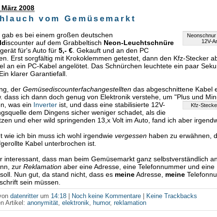
 März 2008
hlauch vom Gemüsemarkt
gab es bei einem großen deutschen
Neonschnur m
12V-A
ld
iscounter auf dem Grabbeltisch
Neon-Leuchtschnüre
gerät für's Auto für
5,- €
. Gekauft und an den PC
n. Erst sorgfältig mit Krokoklemmen getestet, dann den Kfz-Stecker a
el an ein PC-Kabel angelötet. Das Schnürchen leuchtete ein paar Sek
 Ein klarer Garantiefall.
ung, der
Gemüsediscounterfachangestellten
das abgeschnittene Kabel e
 dass ich dann doch genug von Elektronik verstehe, um "Plus und Min
en,
was ein
Inverter
ist, und dass eine stabilisierte 12V-
Kfz-Stecker
squelle dem Dingens sicher weniger schadet, als die
zen und eher wild springenden 13,x Volt im Auto, fand ich aber irgend
t wie ich bin muss ich wohl irgendwie
vergessen
haben zu erwähnen, d
fgerollte Kabel unterbrochen ist.
r interessant, dass man beim Gemüsemarkt ganz selbstverständlich 
nn, zur
Reklamation
aber eine Adresse, eine Telefonnummer und eine U
 soll. Nun gut, da stand nicht, dass es
meine
Adresse,
meine
Telefonn
chrift sein müssen.
 von
datenritter
um
14:18
|
Noch keine Kommentare
|
Keine Trackbacks
n Artikel:
anonymität
,
elektronik
,
humor
,
reklamation