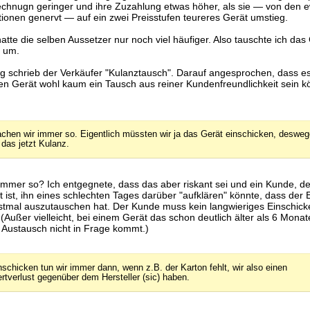
echnugn geringer und ihre Zuzahlung etwas höher, als sie — von den 
onen genervt — auf ein zwei Preisstufen teureres Gerät umstieg.
atte die selben Aussetzer nur noch viel häufiger. Also tauschte ich das 
t um.
g schrieb der Verkäufer "Kulanztausch". Darauf angesprochen, dass e
ten Gerät wohl kaum ein Tausch aus reiner Kundenfreundlichkeit sein 
chen wir immer so. Eigentlich müssten wir ja das Gerät einschicken, deswe
t das jetzt Kulanz.
mmer so? Ich entgegnete, dass das aber riskant sei und ein Kunde, der
 ist, ihn eines schlechten Tages darüber "aufklären" könnte, dass der 
stmal auszutauschen hat. Der Kunde muss kein langwieriges Einschick
 (Außer vielleicht, bei einem Gerät das schon deutlich älter als 6 Monat
r Austausch nicht in Frage kommt.)
nschicken tun wir immer dann, wenn z.B. der Karton fehlt, wir also einen
rtverlust gegenüber dem Hersteller (sic) haben.