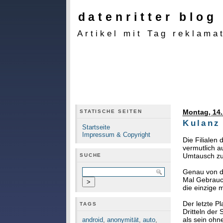
datenritter blog
Artikel mit Tag reklama
Montag, 14.
STATISCHE SEITEN
Kulanz
Startseite
Impressum & Copyright
Die Filialen
vermutlich a
Umtausch zur
SUCHE
Genau von d
Mal Gebrauch
die einzige 
Der letzte P
TAGS
Dritteln der
als sein ohn
android
,
anonymität
,
auto
,