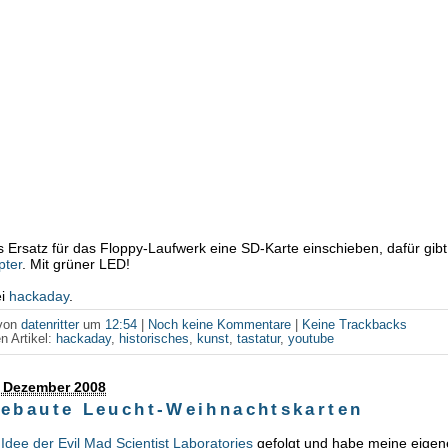
 Ersatz für das Floppy-Laufwerk eine SD-Karte einschieben, dafür gibt
pter
. Mit grüner LED!
ei
hackaday
.
 von
datenritter
um
12:54
|
Noch keine Kommentare
|
Keine Trackbacks
n Artikel:
hackaday
,
historisches
,
kunst
,
tastatur
,
youtube
. Dezember 2008
gebaute Leucht-Weihnachtskarten
r
Idee der Evil Mad Scientist Laboratories
gefolgt und habe meine eigen