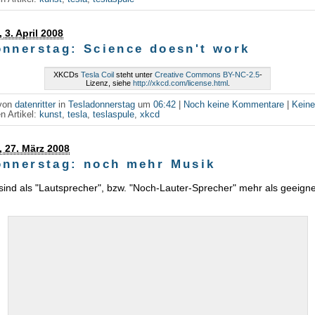
 3. April 2008
onnerstag: Science doesn't work
XKCDs
Tesla Coil
steht unter
Creative Commons BY-NC-2.5
-
Lizenz, siehe
http://xkcd.com/license.html
.
 von
datenritter
in
Tesladonnerstag
um
06:42
|
Noch keine Kommentare
|
Kein
n Artikel:
kunst
,
tesla
,
teslaspule
,
xkcd
 27. März 2008
onnerstag: noch mehr Musik
sind als "Lautsprecher", bzw. "Noch-Lauter-Sprecher" mehr als geeign