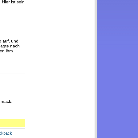
Hier ist sein
o auf, und
ragte nach
ben ihm
chmack:
ackback