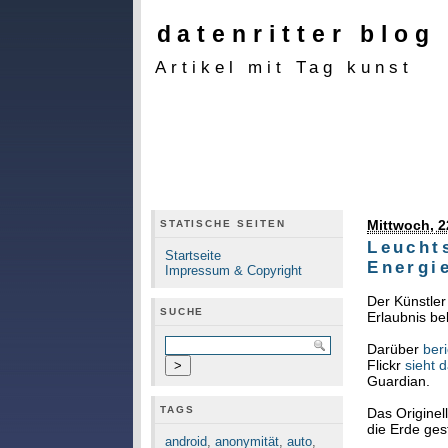
datenritter blog
Artikel mit Tag kunst
Mittwoch, 2
STATISCHE SEITEN
Leuchts
Startseite
Energi
Impressum & Copyright
Der Künstler
SUCHE
Erlaubnis b
Darüber
ber
Flickr
sieht 
Guardian.
TAGS
Das Originel
die Erde ges
android
,
anonymität
,
auto
,