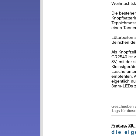
Weihnachtsk
Die bestehen
Knopfbatteri
Teppichmesse
einen Tanne
Lötarbeiten s
Beinchen de
Als Knopfze
CR2540 ist 
3V, mit der 
Kleinstgerät
Lasche unter
empfehlen. A
eigentlich n
3mm-LEDs zu
Geschrieben
Tags für diese
Freitag, 28
die eig