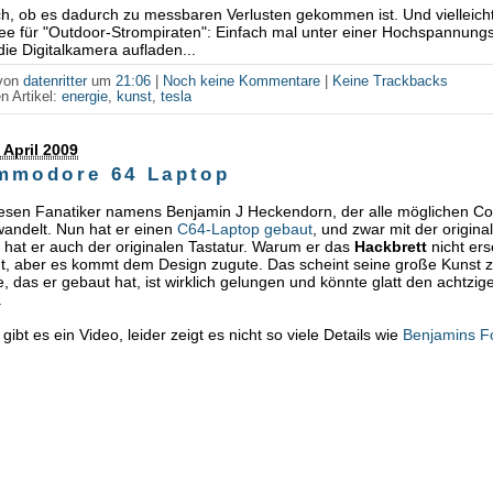
ch, ob es dadurch zu messbaren Verlusten gekommen ist. Und vielleich
dee für "Outdoor-Strompiraten": Einfach mal unter einer Hochspannungs
ie Digitalkamera aufladen...
 von
datenritter
um
21:06
|
Noch keine Kommentare
|
Keine Trackbacks
n Artikel:
energie
,
kunst
,
tesla
 April 2009
mmodore 64 Laptop
iesen Fanatiker namens Benjamin J Heckendorn, der alle möglichen C
andelt. Nun hat er einen
C64-Laptop gebaut
, und zwar mit der origina
 hat er auch der originalen Tastatur. Warum er das
Hackbrett
nicht ers
ht, aber es kommt dem Design zugute. Das scheint seine große Kunst z
 das er gebaut hat, ist wirklich gelungen und könnte glatt den achtzig
.
ibt es ein Video, leider zeigt es nicht so viele Details wie
Benjamins F