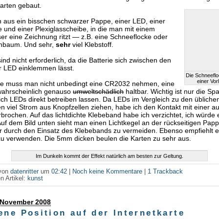
arten gebaut.
 aus ein bisschen schwarzer Pappe, einer LED, einer
e und einer Plexiglasscheibe, in die man mit einem
r eine Zeichnung ritzt — z.B. eine Schneeflocke oder
nbaum. Und sehr,
sehr
viel Klebstoff.
ind nicht erforderlich, da die Batterie sich zwischen den
r LED einklemmen lässt.
Die Schneefl
einer Vor
lle muss man nicht unbedingt eine CR2032 nehmen, eine
wahrscheinlich genauso
umweltschädlich
haltbar. Wichtig ist nur die S
sich LEDs direkt betreiben lassen. Da LEDs im Vergleich zu den übliche
en viel Strom aus Knopfzellen ziehen, habe ich den Kontakt mit einer 
brochen. Auf das lichtdichte Klebeband habe ich verzichtet, ich würde 
uf dem Bild unten sieht man einen Lichtkegel an der rückseitigen Pappe
ur durch den Einsatz des Klebebands zu vermeiden. Ebenso empfiehlt e
 verwenden. Die 5mm dicken beulen die Karten zu sehr aus.
Im Dunkeln kommt der Effekt natürlich am besten zur Geltung.
 von
datenritter
um
02:42
|
Noch keine Kommentare
|
1 Trackback
n Artikel:
kunst
. November 2008
ene Position auf der Internetkarte