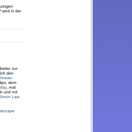
zeigen
 wird in der
bieter zur
 ich den
chneier-
llips, dem
 day
, mal
k und mit
 Simon Law
.
t
nkscape