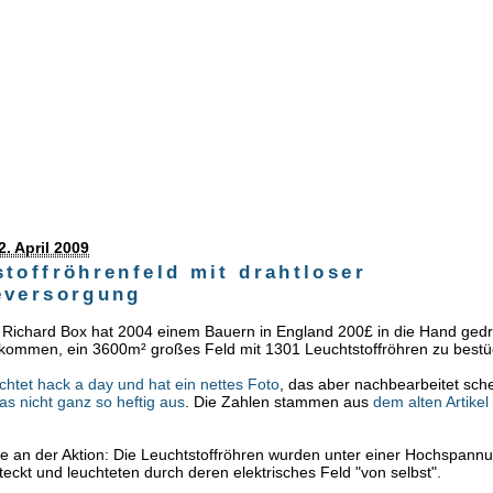
2. April 2009
toffröhrenfeld mit drahtloser
eversorgung
 Richard Box hat 2004 einem Bauern in England 200£ in die Hand gedr
ekommen, ein 3600m² großes Feld mit 1301 Leuchtstoffröhren zu bestü
ichtet hack a day und hat ein nettes Foto
, das aber nachbearbeitet sche
das nicht ganz so heftig aus
. Die Zahlen stammen aus
dem alten Artikel
le an der Aktion: Die Leuchtstoffröhren wurden unter einer Hochspannu
teckt und leuchteten durch deren elektrisches Feld "von selbst".