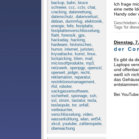
backup
,
bahn
,
bruce
Ich frage mi
schneier
,
ccc
,
cctv
,
chat
,
eine nette I
cracking
,
datenrettung
,
Handy oder d
datenschutz
,
datenverlust
,
debian
,
dummfug
,
elektronik
,
Geschrieben
energie
,
fefe
,
festplatte
,
Tags für diese
festplattenverschlüsselung
,
flattr
,
forensik
,
gps
,
hackaday
,
hacking
,
Dienstag, 7.
hardware
,
historisches
,
der Co
humor
,
internet
,
juristen
,
kryoattacke
,
kunst
,
linux
,
lockpicking
,
löten
,
mail
,
Es gibt da d
microsoftprodukte
,
mp3
,
Laptops verw
netzwerk
,
openpgp
,
openssl
,
und offenbar
openwrt
,
pidgin
,
recht
,
weiß ich nic
reklamation
,
reparatur
,
das Gehäuse,
restriktionsmanagement
,
entstammen
rfid
,
roboter
,
sackgassensoftware
,
Bei YouTube g
sicherheit
,
spionage
,
ssh
,
ssl
,
strom
,
tastatur
,
tesla
,
teslaspule
,
tor
,
unfall
,
verbraucher
,
verschlüsselung
,
video
,
wasserkühlung
,
wlan
,
wrt54
,
xkcd
,
youtube
,
zahlenspiele
,
überwachung