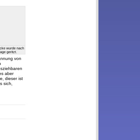
ocke wurde nach
lage geritzt.
pannung von
n
ausziehbaren
es aber
, dieser ist
s sich,