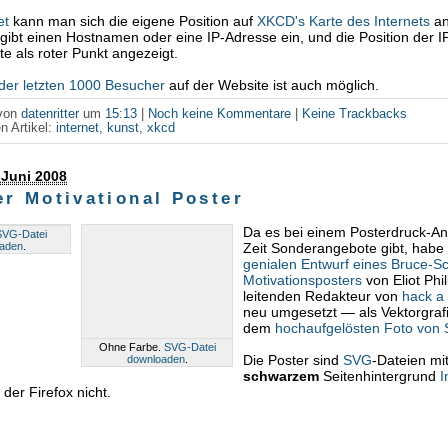
et
kann man sich die eigene Position auf
XKCD's Karte des Internets
an
gibt einen Hostnamen oder eine IP-Adresse ein, und die Position der IP
te als roter Punkt angezeigt.
der letzten 1000 Besucher
auf der Website ist auch möglich.
 von
datenritter
um
15:13
|
Noch keine Kommentare
|
Keine Trackbacks
n Artikel:
internet
,
kunst
,
xkcd
 Juni 2008
er Motivational Poster
Da es bei einem Posterdruck-An
SVG-Datei
aden
.
Zeit Sonderangebote gibt, habe
genialen Entwurf eines Bruce-S
Motivationsposters
von Eliot Phi
leitenden Redakteur von
hack a
neu umgesetzt — als Vektorgrafi
dem
hochaufgelösten Foto von
Ohne Farbe.
SVG-Datei
Die Poster sind
SVG
-Dateien mi
downloaden
.
schwarzem
Seitenhintergrund
I
 der Firefox nicht.