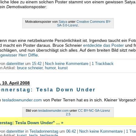
liche Idee zu einem solchen Poster stammt von einem gewissen Satya. 
 ein
De
motivationsposter:
Motivationsposter von
Satya
unter
Creative Commons BY-
SA-3.0-Lizenz
.
wenn man eine netzbekannte Persönlichkeit ist. Irgendwo taucht ein Fot
d macht ein Poster daraus. Bruce Schneier
entdeckte das Poster
und f
schlägen, und nun überschlägt sich alles. Auf dem breiten Bild sitzt ne
 gewisser Herr Diffie
.
 von
datenritter
um
15:42
|
Noch keine Kommentare
|
1 Trackback
n Artikel:
bruce schneier
,
humor
,
kunst
 10. April 2008
onnerstag: Tesla Down Under
e
tesladownunder.com
von Peter Terren hat es in sich. Kleiner Vorges
Bild von
tesladownunder.com
unter
CC BY-NC-SA-Lizenz
2.5
rstag: Tesla Down Under" ... »
 von
datenritter
in
Tesladonnerstag
um
06:42
|
Noch keine Kommentare
|
1 Tr
n Artikel:
kunst
,
tesla
,
teslaspule