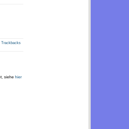
e Trackbacks
et, siehe
hier