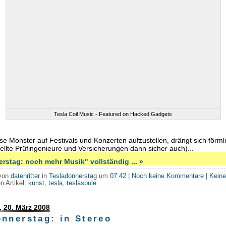
Tesla Coil Music - Featured on Hacked Gadgets
ese Monster auf Festivals und Konzerten aufzustellen, drängt sich förmli
tellte Prüfingenieure und Versicherungen dann sicher auch)...
rstag: noch mehr Musik" vollständig ... »
 von
datenritter
in
Tesladonnerstag
um
07:42
|
Noch keine Kommentare
|
Kein
n Artikel:
kunst
,
tesla
,
teslaspule
 20. März 2008
onnerstag: in Stereo