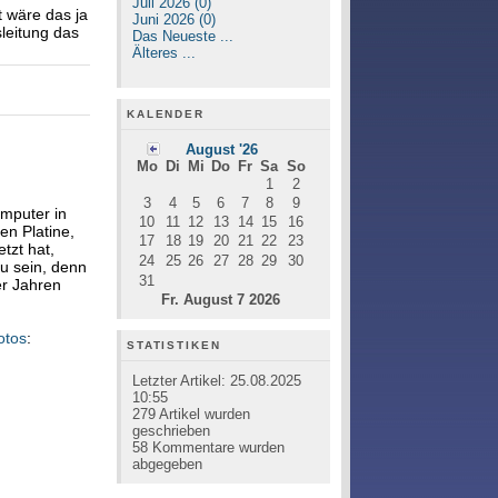
Juli 2026 (0)
t wäre das ja
Juni 2026 (0)
leitung das
Das Neueste ...
Älteres ...
KALENDER
August '26
Mo
Di
Mi
Do
Fr
Sa
So
1
2
3
4
5
6
7
8
9
omputer in
10
11
12
13
14
15
16
len Platine,
17
18
19
20
21
22
23
etzt hat,
24
25
26
27
28
29
30
u sein, denn
31
er Jahren
Fr. August 7 2026
otos
:
STATISTIKEN
Letzter Artikel:
25.08.2025
10:55
279
Artikel wurden
geschrieben
58
Kommentare wurden
abgegeben