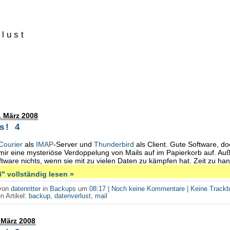
rlust
. März 2008
s! 4
Courier
als
IMAP
-Server und
Thunderbird
als Client. Gute Software, d
l mir eine mysteriöse Verdoppelung von Mails auf im Papierkorb auf. A
ftware nichts, wenn sie mit zu vielen Daten zu kämpfen hat. Zeit zu han
" vollständig lesen »
 von
datenritter
in
Backups
um
08:17
|
Noch keine Kommentare
|
Keine Track
n Artikel:
backup
,
datenverlust
,
mail
 März 2008