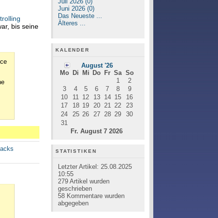
Juli 2026 (0)
Juni 2026 (0)
Das Neueste ...
rolling
Älteres ...
ar, bis seine
KALENDER
nce
August '26
Mo
Di
Mi
Do
Fr
Sa
So
1
2
he
3
4
5
6
7
8
9
10
11
12
13
14
15
16
17
18
19
20
21
22
23
24
25
26
27
28
29
30
31
Fr. August 7 2026
backs
STATISTIKEN
Letzter Artikel:
25.08.2025
10:55
279
Artikel wurden
geschrieben
58
Kommentare wurden
abgegeben