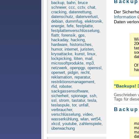
Backup
backup
,
bahn
,
bruce
schneier
,
ccc
,
cctv
,
chat
,
Der Sicherh
cracking
,
datenrettung
,
datenschutz
,
datenverlust
,
Information
ü
debian
,
dummfug
,
elektronik
,
Daten verlor
energie
,
fefe
,
festplatte
,
festplattenverschlüsselung
,
flattr
,
forensik
,
gps
,
Wi
hackaday
,
hacking
,
20
hardware
,
historisches
,
ta
humor
,
internet
,
juristen
,
so
kryoattacke
,
kunst
,
linux
,
da
lockpicking
,
löten
,
mail
,
microsoftprodukte
,
mp3
,
Of
netzwerk
,
openpgp
,
openssl
,
ha
openwrt
,
pidgin
,
recht
,
reklamation
,
reparatur
,
restriktionsmanagement
,
"Backups! 3
rfid
,
roboter
,
sackgassensoftware
,
Geschrieben
sicherheit
,
spionage
,
ssh
,
Tags für diese
ssl
,
strom
,
tastatur
,
tesla
,
teslaspule
,
tor
,
unfall
,
Backup
verbraucher
,
verschlüsselung
,
video
,
wasserkühlung
,
wlan
,
wrt54
,
xkcd
,
youtube
,
zahlenspiele
,
ma
ma
überwachung
ma
da