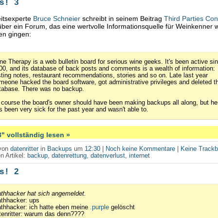
s! 3
eitsexperte
Bruce Schneier
schreibt in seinem Beitrag
Third Parties Cont
ber ein Forum, das eine wertvolle Informationsquelle für Weinkenner w
en gingen:
ne Therapy is a web bulletin board for serious wine geeks. It's been active si
00, and its database of back posts and comments is a wealth of information:
sting notes, restaurant recommendations, stories and so on. Late last year
meone hacked the board software, got administrative privileges and deleted t
tabase. There was no backup.
 course the board's owner should have been making backups all along, but he
s been very sick for the past year and wasn't able to.
" vollständig lesen »
 von
datenritter
in
Backups
um
12:30
|
Noch keine Kommentare
|
Keine Track
n Artikel:
backup
,
datenrettung
,
datenverlust
,
internet
s! 2
thhacker hat sich angemeldet.
thhacker: ups
thhacker: ich hatte eben meine
.purple
gelöscht
tenritter: warum das denn????