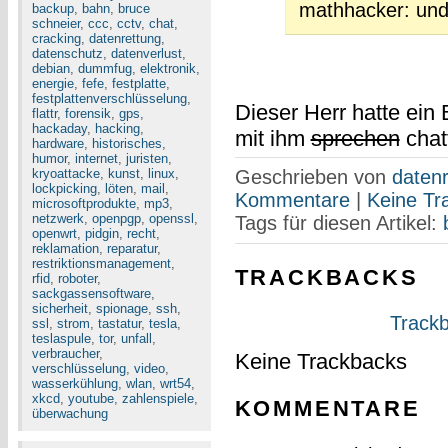
mathhacker: und
backup
,
bahn
,
bruce
schneier
,
ccc
,
cctv
,
chat
,
cracking
,
datenrettung
,
datenschutz
,
datenverlust
,
debian
,
dummfug
,
elektronik
,
energie
,
fefe
,
festplatte
,
festplattenverschlüsselung
,
Dieser Herr hatte ein
flattr
,
forensik
,
gps
,
hackaday
,
hacking
,
mit ihm
sprechen
chat
hardware
,
historisches
,
humor
,
internet
,
juristen
,
kryoattacke
,
kunst
,
linux
,
Geschrieben von
datenr
lockpicking
,
löten
,
mail
,
Kommentare
|
Keine Tr
microsoftprodukte
,
mp3
,
netzwerk
,
openpgp
,
openssl
,
Tags für diesen Artikel:
openwrt
,
pidgin
,
recht
,
reklamation
,
reparatur
,
restriktionsmanagement
,
TRACKBACKS
rfid
,
roboter
,
sackgassensoftware
,
sicherheit
,
spionage
,
ssh
,
Trackb
ssl
,
strom
,
tastatur
,
tesla
,
teslaspule
,
tor
,
unfall
,
verbraucher
,
Keine Trackbacks
verschlüsselung
,
video
,
wasserkühlung
,
wlan
,
wrt54
,
xkcd
,
youtube
,
zahlenspiele
,
KOMMENTARE
überwachung