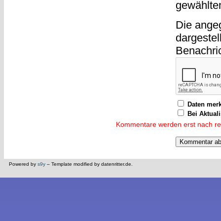
gewählte
Die ange
dargestel
Benachri
Daten mer
Bei Aktual
Kommentare werden erst nach reda
Powered by
s9y
– Template modified by datenritter.de.