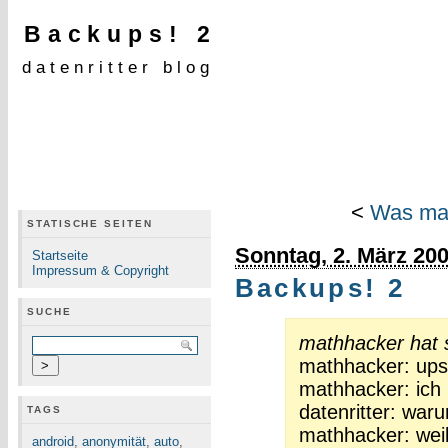
Backups! 2
datenritter blog
<
Was man 
STATISCHE SEITEN
Sonntag, 2. März 20
Startseite
Impressum & Copyright
Backups! 2
SUCHE
mathhacker hat 
mathhacker: ups
mathhacker: ich
datenritter: wa
TAGS
mathhacker: weil
android
,
anonymität
,
auto
,