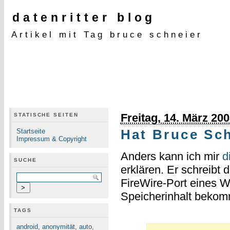
datenritter blog
Artikel mit Tag bruce schneier
Freitag, 14. März 20
STATISCHE SEITEN
Startseite
Hat Bruce Sch
Impressum & Copyright
Anders kann ich mir
d
SUCHE
erklären. Er schreibt 
FireWire-Port eines 
Speicherinhalt bekom
TAGS
android
,
anonymität
,
auto
,