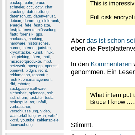
This is impressive
backup
,
bahn
,
bruce
schneier
,
ccc
,
cctv
,
chat
,
cracking
,
datenrettung
,
datenschutz
,
datenverlust
,
Full disk encryp
debian
,
dummfug
,
elektronik
,
energie
,
fefe
,
festplatte
,
festplattenverschlüsselung
,
flattr
,
forensik
,
gps
,
hackaday
,
hacking
,
Aber
das ist schon se
hardware
,
historisches
,
eben die Festplattenve
humor
,
internet
,
juristen
,
kryoattacke
,
kunst
,
linux
,
lockpicking
,
löten
,
mail
,
microsoftprodukte
,
mp3
,
In den
Kommentaren
w
netzwerk
,
openpgp
,
openssl
,
genommen. Ein Leser 
openwrt
,
pidgin
,
recht
,
reklamation
,
reparatur
,
restriktionsmanagement
,
rfid
,
roboter
,
sackgassensoftware
,
sicherheit
,
spionage
,
ssh
,
What intern put t
ssl
,
strom
,
tastatur
,
tesla
,
Bruce I know ....
teslaspule
,
tor
,
unfall
,
verbraucher
,
verschlüsselung
,
video
,
wasserkühlung
,
wlan
,
wrt54
,
xkcd
,
youtube
,
zahlenspiele
,
Stimmt.
überwachung