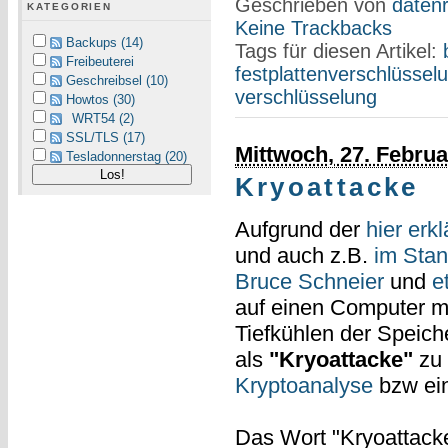
Geschrieben von
datenr
KATEGORIEN
Keine Trackbacks
Backups (14)
Tags für diesen Artikel:
Freibeuterei
festplattenverschlüssel
Geschreibsel (10)
verschlüsselung
Howtos (30)
WRT54 (2)
SSL/TLS (17)
Mittwoch, 27. Februa
Tesladonnerstag (20)
Kryoattacke
Aufgrund der
hier erkl
und auch z.B.
im Sta
Bruce Schneier
und
e
auf einen Computer mit
Tiefkühlen der Speich
als
"Kryoattacke"
zu 
Kryptoanalyse
bzw ein
Das Wort "Kryoattacke