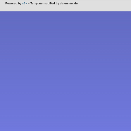
Powered by
s9y
– Template modified by datenritter.de.