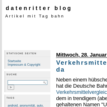
datenritter blog
Artikel mit Tag bahn
Mittwoch, 28. Januar
STATISCHE SEITEN
Startseite
Verkehrsmitte
Impressum & Copyright
da
SUCHE
Neben einem hübsche
hat die Deutsche Bahn
Verkehrsmittelverglei
dem in trendigem (ab
TAGS
gehaltenen Namen "U
android
,
anonymität
,
auto
,