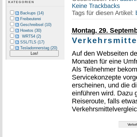
KATEGORIEN
Keine Trackbacks
Tags für diesen Artikel:
Backups (14)
Freibeuterei
Geschreibsel (10)
Montag, 29. Septemb
Howtos (30)
WRT54 (2)
Verkehrsmitte
SSL/TLS (17)
Tesladonnerstag (20)
Auf den Webseiten d
Monaten für eine Umf
Als Teilnehmer bekom
Servicekonzepte vorges
erscheinen, und die d
einführen wird. Dazu 
Reiseroute, falls etw
Verkehrsmittelverglei
Verkeh