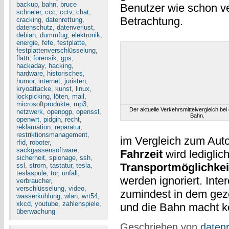
backup
,
bahn
,
bruce
Benutzer wie schon ve
schneier
,
ccc
,
cctv
,
chat
,
Betrachtung.
cracking
,
datenrettung
,
datenschutz
,
datenverlust
,
debian
,
dummfug
,
elektronik
,
energie
,
fefe
,
festplatte
,
festplattenverschlüsselung
,
flattr
,
forensik
,
gps
,
hackaday
,
hacking
,
hardware
,
historisches
,
humor
,
internet
,
juristen
,
kryoattacke
,
kunst
,
linux
,
lockpicking
,
löten
,
mail
,
microsoftprodukte
,
mp3
,
Der aktuelle Verkehrsmittelvergleich be
netzwerk
,
openpgp
,
openssl
,
Bahn.
openwrt
,
pidgin
,
recht
,
reklamation
,
reparatur
,
restriktionsmanagement
,
im Vergleich zum Aut
rfid
,
roboter
,
sackgassensoftware
,
Fahrzeit
wird lediglich
sicherheit
,
spionage
,
ssh
,
Transportmöglichkei
ssl
,
strom
,
tastatur
,
tesla
,
teslaspule
,
tor
,
unfall
,
werden ignoriert. Inte
verbraucher
,
verschlüsselung
,
video
,
zumindest in dem geze
wasserkühlung
,
wlan
,
wrt54
,
xkcd
,
youtube
,
zahlenspiele
,
und die Bahn macht ke
überwachung
Geschrieben von
datenr