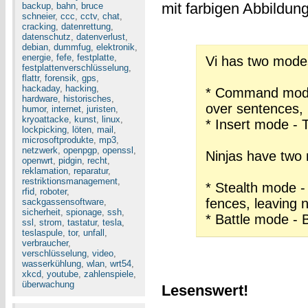
mit farbigen Abbildu
backup
,
bahn
,
bruce
schneier
,
ccc
,
cctv
,
chat
,
cracking
,
datenrettung
,
datenschutz
,
datenverlust
,
debian
,
dummfug
,
elektronik
,
energie
,
fefe
,
festplatte
,
Vi has two mode
festplattenverschlüsselung
,
flattr
,
forensik
,
gps
,
hackaday
,
hacking
,
* Command mode -
hardware
,
historisches
,
over sentences, 
humor
,
internet
,
juristen
,
kryoattacke
,
kunst
,
linux
,
* Insert mode - 
lockpicking
,
löten
,
mail
,
microsoftprodukte
,
mp3
,
netzwerk
,
openpgp
,
openssl
,
Ninjas have two
openwrt
,
pidgin
,
recht
,
reklamation
,
reparatur
,
restriktionsmanagement
,
* Stealth mode - 
rfid
,
roboter
,
fences, leaving 
sackgassensoftware
,
sicherheit
,
spionage
,
ssh
,
* Battle mode -
ssl
,
strom
,
tastatur
,
tesla
,
teslaspule
,
tor
,
unfall
,
verbraucher
,
verschlüsselung
,
video
,
wasserkühlung
,
wlan
,
wrt54
,
xkcd
,
youtube
,
zahlenspiele
,
überwachung
Lesenswert!