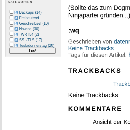
KATEGORIEN
(Sollte das zum Dogma
Backups (14)
Ninjapartei gründen...
Freibeuterei
Geschreibsel (10)
:wq
Howtos (30)
WRT54 (2)
SSL/TLS (17)
Geschrieben von
datenr
Tesladonnerstag (20)
Keine Trackbacks
Tags für diesen Artikel:
TRACKBACKS
Trackb
Keine Trackbacks
KOMMENTARE
Ansicht der K