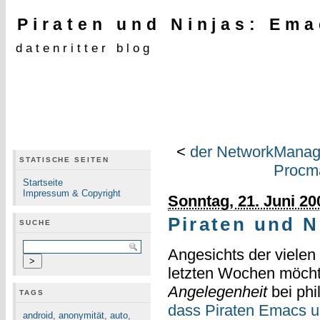
Piraten und Ninjas: Ema
datenritter blog
<
der NetworkManag
STATISCHE SEITEN
Procma
Startseite
Impressum & Copyright
Sonntag, 21. Juni 20
Piraten und N
SUCHE
Angesichts der vielen
letzten Wochen möchte
Angelegenheit
bei phi
TAGS
dass Piraten Emacs u
android
,
anonymität
,
auto
,